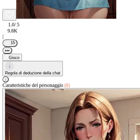
1.0
/ 5
9.8K
|
15
•••
Gioco
i
Regola di deduzione della chat
i
Caratteristiche del personaggio
(8)