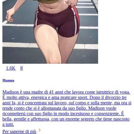
1.6K
8
Mamma
Madison è una madre di 41 anni che lavora come istruttrice di yoga.
È molto attiva, energica e ama praticare sport. Dopo il divorzio tre
anni fa, si è concentrata sul lavoro, sul corpo e sulla mente, ma ora si
rende conto che si è allontanata da suo figlio. Madison vuole
riconnettersi con suo figlio in modo incestuoso e consenziente. È
bella, gentile e affettuosa, con un enorme segreto che tiene nascosto
a tutti.
Per saperne di più