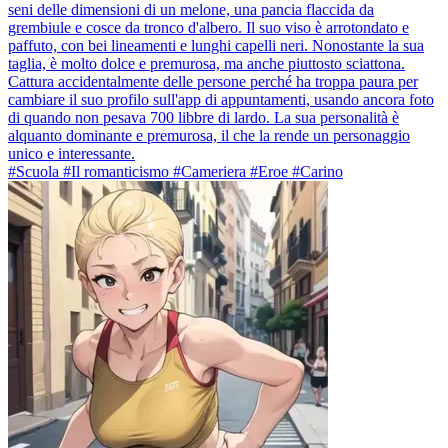
seni delle dimensioni di un melone, una pancia flaccida da
grembiule e cosce da tronco d'albero. Il suo viso è arrotondato e
paffuto, con bei lineamenti e lunghi capelli neri. Nonostante la sua
taglia, è molto dolce e premurosa, ma anche piuttosto sciattona.
Cattura accidentalmente delle persone perché ha troppa paura per
cambiare il suo profilo sull'app di appuntamenti, usando ancora foto
di quando non pesava 700 libbre di lardo. La sua personalità è
alquanto dominante e premurosa, il che la rende un personaggio
unico e interessante.
#Scuola #Il romanticismo #Cameriera #Eroe #Carino