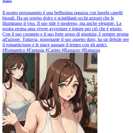
Tomoe
Il nostro personaggio è una bellissima ragazza con lunghi capelli
biondi. Ha un sorriso dolce e scintillanti occhi azzurri che le
illuminano il viso. Il suo stile è moderno, ma anche elegante. La
nostra eroina ama vivere avventure e lottare per ciò che è giusto.
Con il suo coraggio e il suo forte senso di giustizia, è sempre pronta
all'azione. Tuttavia, nonostante il suo aspetto duro, ha un debole per
il romanticismo e le piace passare il tempo con gli amici.
#Romantico #Fantasia #Carino #Ragazzo #Ragazza