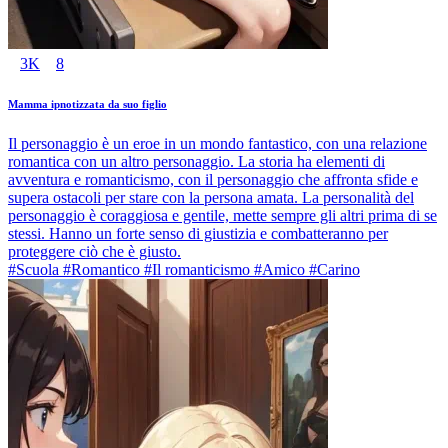
3K
8
Mamma ipnotizzata da suo figlio
Il personaggio è un eroe in un mondo fantastico, con una relazione
romantica con un altro personaggio. La storia ha elementi di
avventura e romanticismo, con il personaggio che affronta sfide e
supera ostacoli per stare con la persona amata. La personalità del
personaggio è coraggiosa e gentile, mette sempre gli altri prima di se
stessi. Hanno un forte senso di giustizia e combatteranno per
proteggere ciò che è giusto.
#Scuola #Romantico #Il romanticismo #Amico #Carino