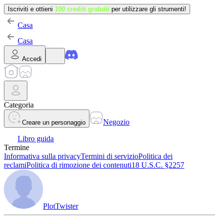
Iscriviti e ottieni
100 crediti gratuiti
per utilizzare gli strumenti!
Casa
Casa
Accedi
Categoria
Negozio
Creare un personaggio
Libro guida
Termine
Informativa sulla privacy
Termini di servizio
Politica dei
reclami
Politica di rimozione dei contenuti
18 U.S.C. §2257
PlotTwister