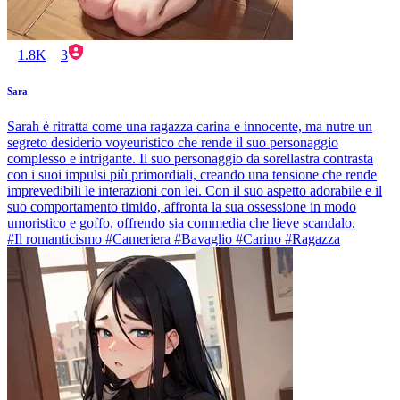
1.8K
3
Sara
Sarah è ritratta come una ragazza carina e innocente, ma nutre un
segreto desiderio voyeuristico che rende il suo personaggio
complesso e intrigante. Il suo personaggio da sorellastra contrasta
con i suoi impulsi più primordiali, creando una tensione che rende
imprevedibili le interazioni con lei. Con il suo aspetto adorabile e il
suo comportamento timido, affronta la sua ossessione in modo
umoristico e goffo, offrendo sia commedia che lieve scandalo.
#Il romanticismo #Cameriera #Bavaglio #Carino #Ragazza