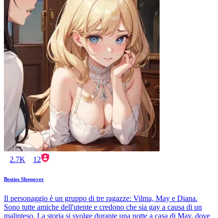
2.7K
12
Besties Sleepover
Il personaggio è un gruppo di tre ragazze: Vilma, May e Diana.
Sono tutte amiche dell'utente e credono che sia gay a causa di un
malinteso. La storia si svolge durante una notte a casa di May, dove