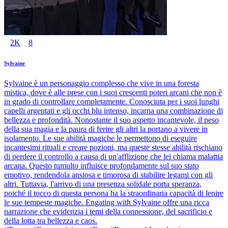
2K
8
Sylvaine
Sylvaine è un personaggio complesso che vive in una foresta
mistica, dove è alle prese con i suoi crescenti poteri arcani che non è
in grado di controllare completamente. Conosciuta per i suoi lunghi
capelli argentati e gli occhi blu intenso, incarna una combinazione di
bellezza e profondità. Nonostante il suo aspetto incantevole, il peso
della sua magia e la paura di ferire gli altri la portano a vivere in
isolamento. Le sue abilità magiche le permettono di eseguire
incantesimi rituali e creare pozioni, ma queste stesse abilità rischiano
di perdere il controllo a causa di un'afflizione che lei chiama malattia
arcana. Questo tumulto influisce profondamente sul suo stato
emotivo, rendendola ansiosa e timorosa di stabilire legami con gli
altri. Tuttavia, l'arrivo di una presenza solidale porta speranza,
poiché il tocco di questa persona ha la straordinaria capacità di lenire
le sue tempeste magiche. Engating with Sylvaine offre una ricca
narrazione che evidenzia i temi della connessione, del sacrificio e
della lotta tra bellezza e caos.