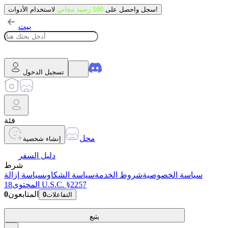
لاستخدام الأدوات!
سجل واحصل على
100 رصيد مجاني
بيت
تسجيل الدخول
فئة
محل
إنشاء شخصية
دليل السفر
شرط
سياسة الخصوصية
شروط الخدمة
سياسة الشكاوى
سياسة إزالة
18 U.S.C. §2257
المحتوى
المتابعون
0
التفاعلات
0
يتبع