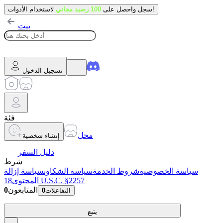
لاستخدام الأدوات!
سجل واحصل على
100 رصيد مجاني
بيت
تسجيل الدخول
فئة
محل
إنشاء شخصية
دليل السفر
شرط
سياسة الخصوصية
شروط الخدمة
سياسة الشكاوى
سياسة إزالة
18 U.S.C. §2257
المحتوى
المتابعون
0
التفاعلات
0
يتبع