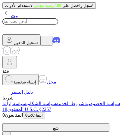
لاستخدام الأدوات!
سجل واحصل على
100 رصيد مجاني
بيت
تسجيل الدخول
فئة
محل
إنشاء شخصية
دليل السفر
شرط
سياسة الخصوصية
شروط الخدمة
سياسة الشكاوى
سياسة إزالة
18 U.S.C. §2257
المحتوى
المتابعون
0
التفاعلات
0
يتبع