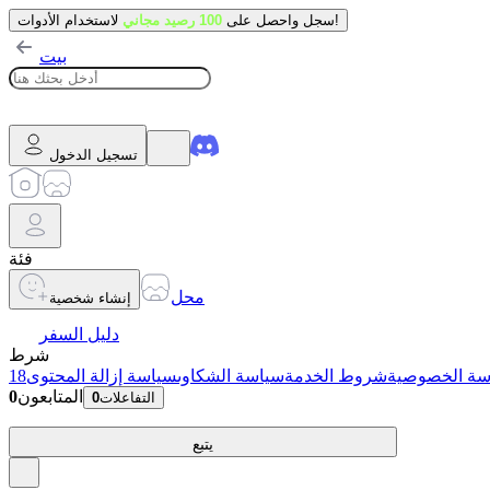
لاستخدام الأدوات!
سجل واحصل على
100 رصيد مجاني
بيت
تسجيل الدخول
فئة
محل
إنشاء شخصية
دليل السفر
شرط
سة الخصوصية
شروط الخدمة
سياسة الشكاوى
سياسة إزالة المحتوى
المتابعون
0
التفاعلات
0
يتبع