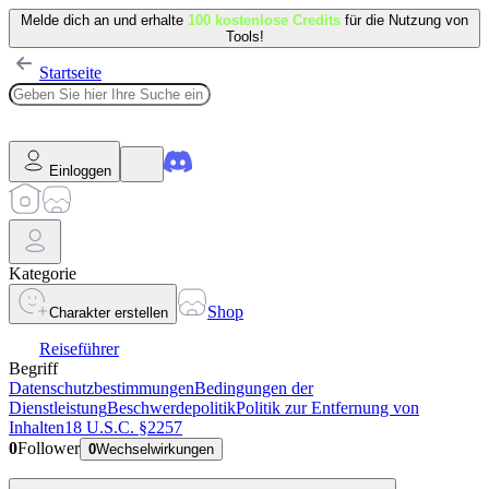
Melde dich an und erhalte
100 kostenlose Credits
für die Nutzung von
Tools!
Startseite
Einloggen
Kategorie
Shop
Charakter erstellen
Reiseführer
Begriff
Datenschutzbestimmungen
Bedingungen der
Dienstleistung
Beschwerdepolitik
Politik zur Entfernung von
Inhalten
18 U.S.C. §2257
0
Follower
0
Wechselwirkungen