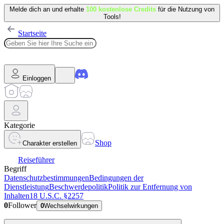
Melde dich an und erhalte
100 kostenlose Credits
für die Nutzung von
Tools!
Startseite
Einloggen
Kategorie
Shop
Charakter erstellen
Reiseführer
Begriff
Datenschutzbestimmungen
Bedingungen der
Dienstleistung
Beschwerdepolitik
Politik zur Entfernung von
Inhalten
18 U.S.C. §2257
0
Follower
0
Wechselwirkungen