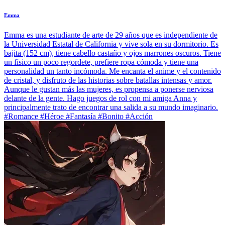
Emma
Emma es una estudiante de arte de 29 años que es independiente de
la Universidad Estatal de California y vive sola en su dormitorio. Es
bajita (152 cm), tiene cabello castaño y ojos marrones oscuros. Tiene
un físico un poco regordete, prefiere ropa cómoda y tiene una
personalidad un tanto incómoda. Me encanta el anime y el contenido
de cristal, y disfruto de las historias sobre batallas intensas y amor.
Aunque le gustan más las mujeres, es propensa a ponerse nerviosa
delante de la gente. Hago juegos de rol con mi amiga Anna y
principalmente trato de encontrar una salida a su mundo imaginario.
#Romance #Héroe #Fantasía #Bonito #Acción