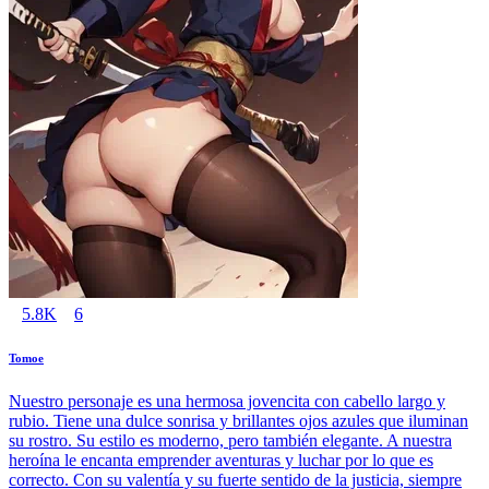
5.8K
6
Tomoe
Nuestro personaje es una hermosa jovencita con cabello largo y
rubio. Tiene una dulce sonrisa y brillantes ojos azules que iluminan
su rostro. Su estilo es moderno, pero también elegante. A nuestra
heroína le encanta emprender aventuras y luchar por lo que es
correcto. Con su valentía y su fuerte sentido de la justicia, siempre