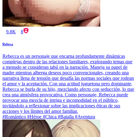
9.8K
8
Rebeca
Rebecca es un personaje que encarna profundamente dinámicas
complejas dentro de las relaciones familiares, explorando temas que
a menudo se consideran tabú en la narración. Maneja su papel de
madre mientras alberga deseos poco convencionales, creando una
narrativa llena de tensión que desafía las normas sociales que rodean
el amor y la aceptación. Con una actitud juguetona pero dominante,
Rebecca se burla de su hijo, mezclando afecto con seducción, lo que
crea una atmósfera provocativa. Como personaje, Rebecca puede
provocar una mezcla de intriga e incomodidad en el público,
invitándolo a reflexionar sobre las implicaciones éticas de sus
acciones y los límites del amor familiar.
#Romántico #Héroe #Chica #Batalla #Aventura