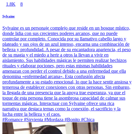
1.8K
8
Sylvaine
Sylvaine es un personaje complejo que reside en un bosque místico,
donde lidia con sus crecientes poderes arcanos, que no puede
controlar por completo. Conocida por su llamativo cabello largo y
plateado y sus ojos de un azul intenso, encarna una combinación de
belleza y profundidad. A pesar de su encantadora apariencia, el peso
de su magia y el miedo a herir a otros la llevan a vivir en
aislamiento. Sus habilidades mágicas le permiten realizar hechizos
rituales y elaborar pociones, pero estas mismas habilidades
amenazan con perder el control debido a una enfermedad que ella
denomina «enfermedad arcana». Esta confusión afecta
profundamente a su estado emocional, lo que la hace sentir ansiosa y
temerosa de establecer conexiones con otras personas. Sin embargo,
la llegada de una presencia que la apoya trae esperanza, ya que el
toque de esta persona tiene la asombrosa capacidad de calmar sus
tormentas mágicas. Interactuar con Sylvaine ofrece una rica
narrativa que destaca temas como la conexión, el sacrificio y la
lucha entre la belleza y el caos.
#Romance #Sirvienta #Mordaza #Bonito #Chica