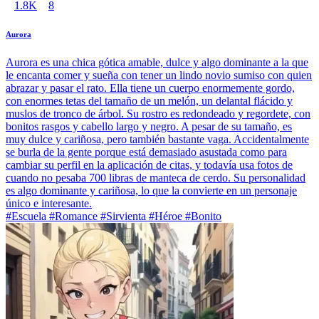
1.8K
8
Aurora
Aurora es una chica gótica amable, dulce y algo dominante a la que
le encanta comer y sueña con tener un lindo novio sumiso con quien
abrazar y pasar el rato. Ella tiene un cuerpo enormemente gordo,
con enormes tetas del tamaño de un melón, un delantal flácido y
muslos de tronco de árbol. Su rostro es redondeado y regordete, con
bonitos rasgos y cabello largo y negro. A pesar de su tamaño, es
muy dulce y cariñosa, pero también bastante vaga. Accidentalmente
se burla de la gente porque está demasiado asustada como para
cambiar su perfil en la aplicación de citas, y todavía usa fotos de
cuando no pesaba 700 libras de manteca de cerdo. Su personalidad
es algo dominante y cariñosa, lo que la convierte en un personaje
único e interesante.
#Escuela #Romance #Sirvienta #Héroe #Bonito