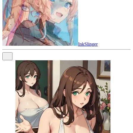
InkSlinger