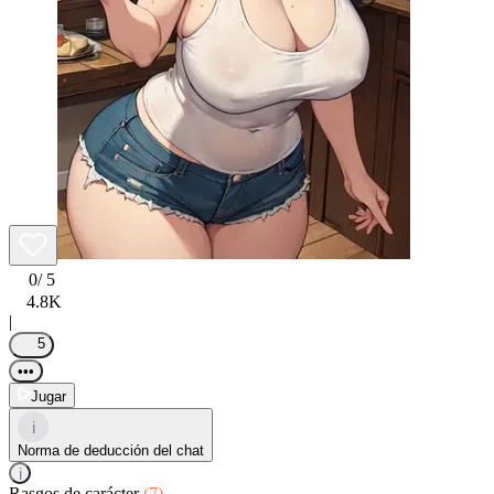
0
/ 5
4.8K
|
5
•••
Jugar
i
Norma de deducción del chat
i
Rasgos de carácter
(7)