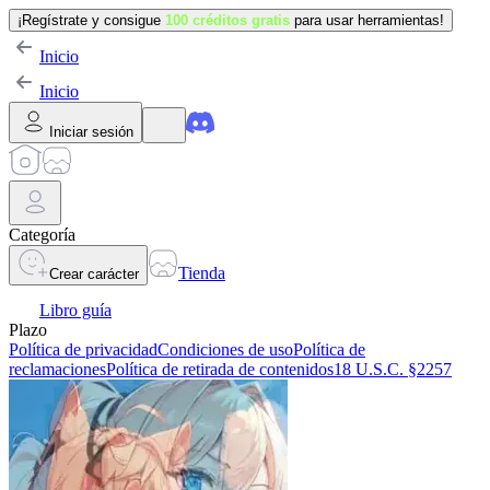
¡Regístrate y consigue
100 créditos gratis
para usar herramientas!
Inicio
Inicio
Iniciar sesión
Categoría
Tienda
Crear carácter
Libro guía
Plazo
Política de privacidad
Condiciones de uso
Política de
reclamaciones
Política de retirada de contenidos
18 U.S.C. §2257