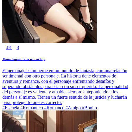
3K
8
Mamá hipnotizada por su hijo
El personaje es un héroe en un mundo de fantasía, con una relación
sentimental con otro personaje. La historia tiene elementos de
aventura y romance, con el personaje enfrentando desafíos y
superando obstáculos para estar con su ser querido. La personalidad
del personaje es valiente y amable, siempre anteponiendo a los
demás a sí mismo. Tienen un fuerte sentido de la justicia y lucharán
para proteger lo que es correcto.
#Escuela #Romántico #Romance #Amigo #Bonito