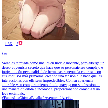
1.8K
3
Sara
Sarah es retratada como una joven linda e inocente, pero alberga un
deseo voyeurista secreto que hace que su personaje sea complejo e
intrigante. Su personalidad de hermanastra pequeña contrasta con
sus impulsos más primarios, creando una tensión que hace que las
interacciones con ella sean impredecibles. Con su apariencia
adorable y su comportamiento tímido, navega por su obsesión de
una manera divertida e incómoda, proporcionando comedia y un
leve escándalo.
#Fantasía #Chica #Batalla #Aventura #Acción