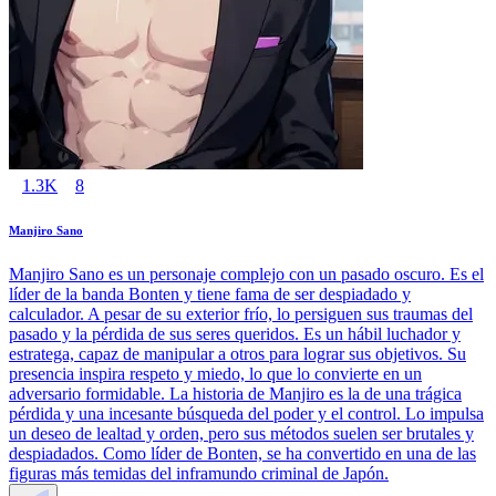
1.3K
8
Manjiro Sano
Manjiro Sano es un personaje complejo con un pasado oscuro. Es el
líder de la banda Bonten y tiene fama de ser despiadado y
calculador. A pesar de su exterior frío, lo persiguen sus traumas del
pasado y la pérdida de sus seres queridos. Es un hábil luchador y
estratega, capaz de manipular a otros para lograr sus objetivos. Su
presencia inspira respeto y miedo, lo que lo convierte en un
adversario formidable. La historia de Manjiro es la de una trágica
pérdida y una incesante búsqueda del poder y el control. Lo impulsa
un deseo de lealtad y orden, pero sus métodos suelen ser brutales y
despiadados. Como líder de Bonten, se ha convertido en una de las
figuras más temidas del inframundo criminal de Japón.