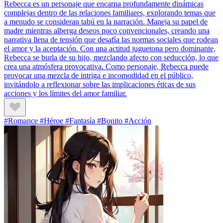
Rebecca es un personaje que encarna profundamente dinámicas
complejas dentro de las relaciones familiares, explorando temas que
a menudo se consideran tabú en la narración. Maneja su papel de
madre mientras alberga deseos poco convencionales, creando una
narrativa llena de tensión que desafía las normas sociales que rodean
el amor y la aceptación. Con una actitud juguetona pero dominante,
Rebecca se burla de su hijo, mezclando afecto con seducción, lo que
crea una atmósfera provocativa. Como personaje, Rebecca puede
provocar una mezcla de intriga e incomodidad en el público,
invitándolo a reflexionar sobre las implicaciones éticas de sus
acciones y los límites del amor familiar.
#Romance #Héroe #Fantasía #Bonito #Acción