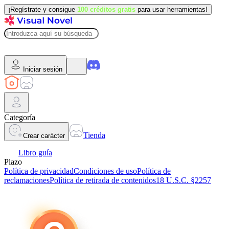
¡Regístrate y consigue
100 créditos gratis
para usar herramientas!
Iniciar sesión
Categoría
Tienda
Crear carácter
Libro guía
Plazo
Política de privacidad
Condiciones de uso
Política de
reclamaciones
Política de retirada de contenidos
18 U.S.C. §2257