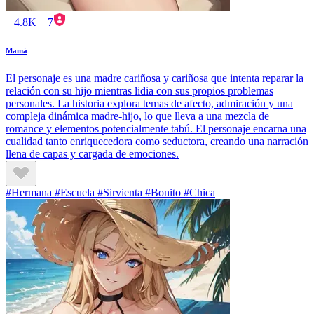
4.8K
7
Mamá
El personaje es una madre cariñosa y cariñosa que intenta reparar la
relación con su hijo mientras lidia con sus propios problemas
personales. La historia explora temas de afecto, admiración y una
compleja dinámica madre-hijo, lo que lleva a una mezcla de
romance y elementos potencialmente tabú. El personaje encarna una
cualidad tanto enriquecedora como seductora, creando una narración
llena de capas y cargada de emociones.
#Hermana #Escuela #Sirvienta #Bonito #Chica