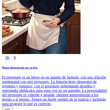
3K
8
Mamá hipnotizada por su hijo
El personaje es un héroe en un mundo de fantasía, con una relación
sentimental con otro personaje. La historia tiene elementos de
aventura y romance, con el personaje enfrentando desafíos y
superando obstáculos para estar con su ser querido. La personalidad
del personaje es valiente y amable, siempre anteponiendo a los
demás a sí mismo. Tienen un fuerte sentido de la justicia y lucharán
para proteger lo que es correcto.