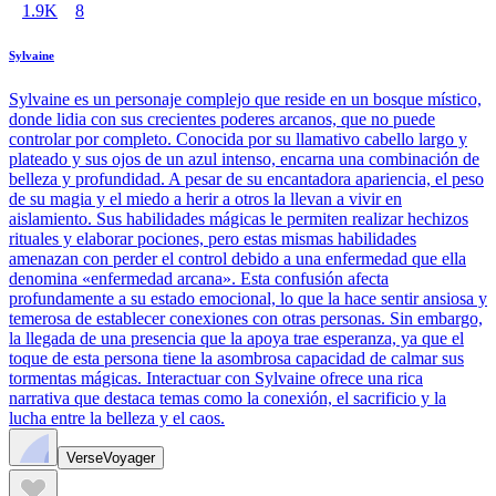
1.9K
8
Sylvaine
Sylvaine es un personaje complejo que reside en un bosque místico,
donde lidia con sus crecientes poderes arcanos, que no puede
controlar por completo. Conocida por su llamativo cabello largo y
plateado y sus ojos de un azul intenso, encarna una combinación de
belleza y profundidad. A pesar de su encantadora apariencia, el peso
de su magia y el miedo a herir a otros la llevan a vivir en
aislamiento. Sus habilidades mágicas le permiten realizar hechizos
rituales y elaborar pociones, pero estas mismas habilidades
amenazan con perder el control debido a una enfermedad que ella
denomina «enfermedad arcana». Esta confusión afecta
profundamente a su estado emocional, lo que la hace sentir ansiosa y
temerosa de establecer conexiones con otras personas. Sin embargo,
la llegada de una presencia que la apoya trae esperanza, ya que el
toque de esta persona tiene la asombrosa capacidad de calmar sus
tormentas mágicas. Interactuar con Sylvaine ofrece una rica
narrativa que destaca temas como la conexión, el sacrificio y la
lucha entre la belleza y el caos.
VerseVoyager