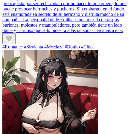
preocupada por ser rechazada o por no hacer lo que quiere, lo que
puede provocar berrinches y pucheros. Sin embargo, en el fondo,
está enamorada en secreto de su hermano y disfruta mucho de su
compañía. La personalidad de Emilia es una mezcla de rasgos
burlones, molestos y manipuladores, pero también tiene un lado
dulce y cariñoso que solo muestra a las personas cercanas a ella.
#Romance #Sirvienta #Mordaza #Bonito #Chica