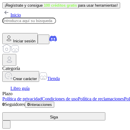
¡Regístrate y consigue
100 créditos gratis
para usar herramientas!
Inicio
Iniciar sesión
Categoría
Tienda
Crear carácter
Libro guía
Plazo
Política de privacidad
Condiciones de uso
Política de reclamaciones
Pol
0
Seguidores
0
Interacciones
Siga