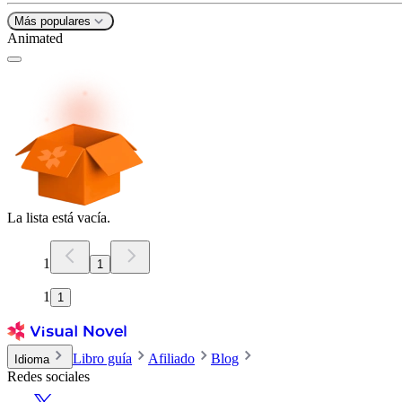
Más populares
Animated
La lista está vacía.
1
1
1
1
Libro guía
Afiliado
Blog
Idioma
Redes sociales