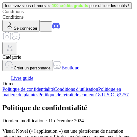
Inscrivez-vous et recevez
100 crédits gratuits
pour utiliser les outils !
Conditions
Conditions
Se connecter
Catégorie
Boutique
Créer un personnage
Livre guide
Durée
Politique de confidentialité
Conditions d'utilisation
Politique en
matière de plaintes
Politique de retrait de contenu
18 U.S.C. §2257
Politique de confidentialité
Dernière modification : 11 décembre 2024
Visual Novel (« l'application ») est une plateforme de narration
interactive, conçue pour offrir des expériences immersives à travers