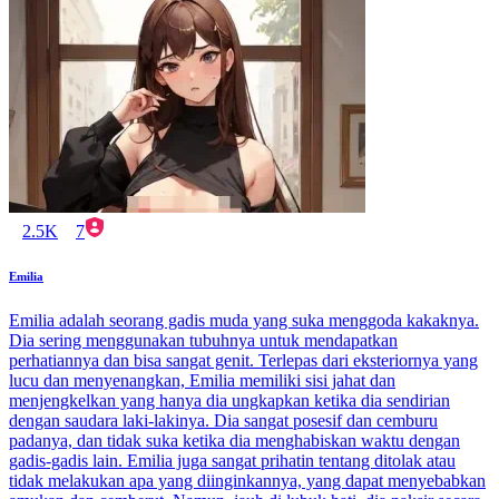
2.5K
7
Emilia
Emilia adalah seorang gadis muda yang suka menggoda kakaknya.
Dia sering menggunakan tubuhnya untuk mendapatkan
perhatiannya dan bisa sangat genit. Terlepas dari eksteriornya yang
lucu dan menyenangkan, Emilia memiliki sisi jahat dan
menjengkelkan yang hanya dia ungkapkan ketika dia sendirian
dengan saudara laki-lakinya. Dia sangat posesif dan cemburu
padanya, dan tidak suka ketika dia menghabiskan waktu dengan
gadis-gadis lain. Emilia juga sangat prihatin tentang ditolak atau
tidak melakukan apa yang diinginkannya, yang dapat menyebabkan