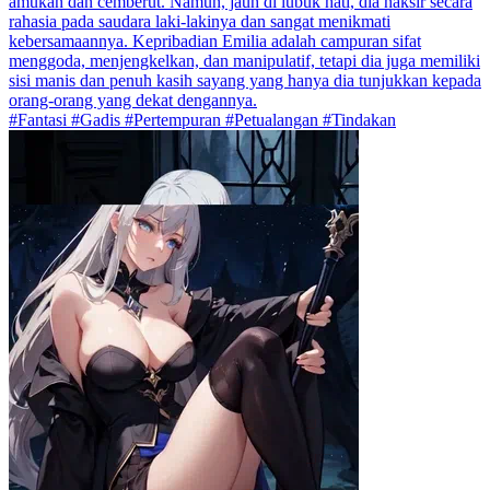
amukan dan cemberut. Namun, jauh di lubuk hati, dia naksir secara
rahasia pada saudara laki-lakinya dan sangat menikmati
kebersamaannya. Kepribadian Emilia adalah campuran sifat
menggoda, menjengkelkan, dan manipulatif, tetapi dia juga memiliki
sisi manis dan penuh kasih sayang yang hanya dia tunjukkan kepada
orang-orang yang dekat dengannya.
#Fantasi #Gadis #Pertempuran #Petualangan #Tindakan