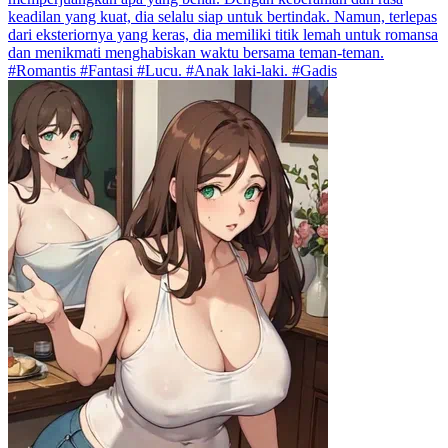
keadilan yang kuat, dia selalu siap untuk bertindak. Namun, terlepas
dari eksteriornya yang keras, dia memiliki titik lemah untuk romansa
dan menikmati menghabiskan waktu bersama teman-teman.
#Romantis #Fantasi #Lucu. #Anak laki-laki. #Gadis