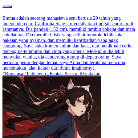
Emma
Emma adalah seorang mahasiswa seni berusia 29 tahun yang
independen dari California State University dan tinggal sendirian di
asramanya. Dia pendek (152 cm), memiliki rambut cokelat dan mata
cokelat tua. Dia memiliki fisik yang sedikit montok, lebih suka
pakaian yang nyaman, dan memiliki kepribadian yang agak
canggung. Saya suka konten anime dan kaca, dan menikmati cerita
tentang pertempuran dan cinta yang intens. Meskipun dia lebih
menyukai wanita, dia cenderung gugup di depan orang. Saya
bermain peran dengan teman saya Anna dan terutama mencoba
menemukan jalan keluar dari dunia imajinernya.
#Romansa #Pahlawan #Fantasi #Lucu. #Tindakan