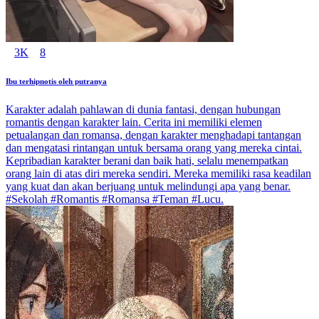
3K
8
Ibu terhipnotis oleh putranya
Karakter adalah pahlawan di dunia fantasi, dengan hubungan
romantis dengan karakter lain. Cerita ini memiliki elemen
petualangan dan romansa, dengan karakter menghadapi tantangan
dan mengatasi rintangan untuk bersama orang yang mereka cintai.
Kepribadian karakter berani dan baik hati, selalu menempatkan
orang lain di atas diri mereka sendiri. Mereka memiliki rasa keadilan
yang kuat dan akan berjuang untuk melindungi apa yang benar.
#Sekolah #Romantis #Romansa #Teman #Lucu.