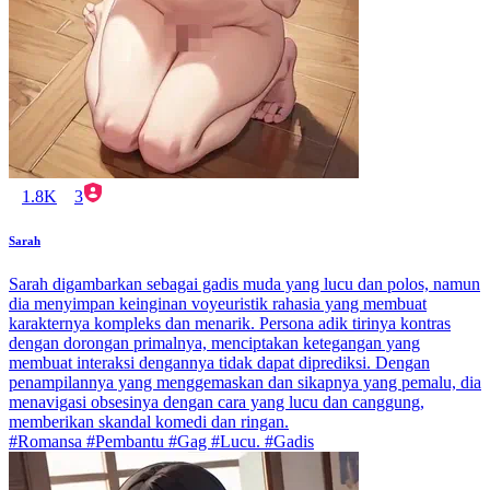
1.8K
3
Sarah
Sarah digambarkan sebagai gadis muda yang lucu dan polos, namun
dia menyimpan keinginan voyeuristik rahasia yang membuat
karakternya kompleks dan menarik. Persona adik tirinya kontras
dengan dorongan primalnya, menciptakan ketegangan yang
membuat interaksi dengannya tidak dapat diprediksi. Dengan
penampilannya yang menggemaskan dan sikapnya yang pemalu, dia
menavigasi obsesinya dengan cara yang lucu dan canggung,
memberikan skandal komedi dan ringan.
#Romansa #Pembantu #Gag #Lucu. #Gadis