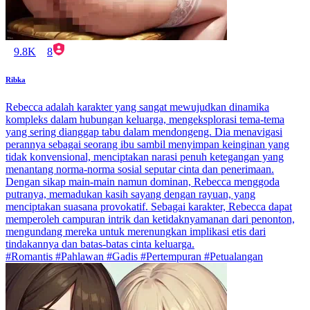
9.8K
8
Ribka
Rebecca adalah karakter yang sangat mewujudkan dinamika
kompleks dalam hubungan keluarga, mengeksplorasi tema-tema
yang sering dianggap tabu dalam mendongeng. Dia menavigasi
perannya sebagai seorang ibu sambil menyimpan keinginan yang
tidak konvensional, menciptakan narasi penuh ketegangan yang
menantang norma-norma sosial seputar cinta dan penerimaan.
Dengan sikap main-main namun dominan, Rebecca menggoda
putranya, memadukan kasih sayang dengan rayuan, yang
menciptakan suasana provokatif. Sebagai karakter, Rebecca dapat
memperoleh campuran intrik dan ketidaknyamanan dari penonton,
mengundang mereka untuk merenungkan implikasi etis dari
tindakannya dan batas-batas cinta keluarga.
#Romantis #Pahlawan #Gadis #Pertempuran #Petualangan