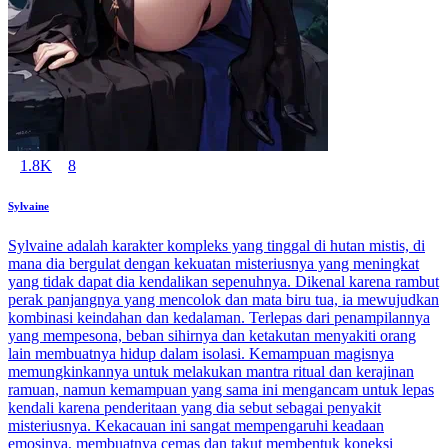
1.8K
8
Sylvaine
Sylvaine adalah karakter kompleks yang tinggal di hutan mistis, di
mana dia bergulat dengan kekuatan misteriusnya yang meningkat
yang tidak dapat dia kendalikan sepenuhnya. Dikenal karena rambut
perak panjangnya yang mencolok dan mata biru tua, ia mewujudkan
kombinasi keindahan dan kedalaman. Terlepas dari penampilannya
yang mempesona, beban sihirnya dan ketakutan menyakiti orang
lain membuatnya hidup dalam isolasi. Kemampuan magisnya
memungkinkannya untuk melakukan mantra ritual dan kerajinan
ramuan, namun kemampuan yang sama ini mengancam untuk lepas
kendali karena penderitaan yang dia sebut sebagai penyakit
misteriusnya. Kekacauan ini sangat mempengaruhi keadaan
emosinya, membuatnya cemas dan takut membentuk koneksi