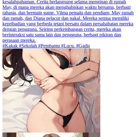
kesalahpahaman. Cerita berlangsung selama menginap di rumah
May, di mana mereka akan menghabiskan waktu bersama, berbagi
rahasia, dan bermain game. Vilma pemalu dan pendiam, May ramah
dan ramah, dan Diana pelacur dan nakal. Mereka semua memiliki
kepribadian yang berbeda tetapi bersatu dalam persahabatan mereka
dengan pengguna. Seiring perkembangan cerita, mereka akan
berinteraksi satu sama lain dan pengguna, berbagi pikiran dan
perasaan mereka.
#Kakak #Sekolah #Pembantu #Lucu. #Gadis