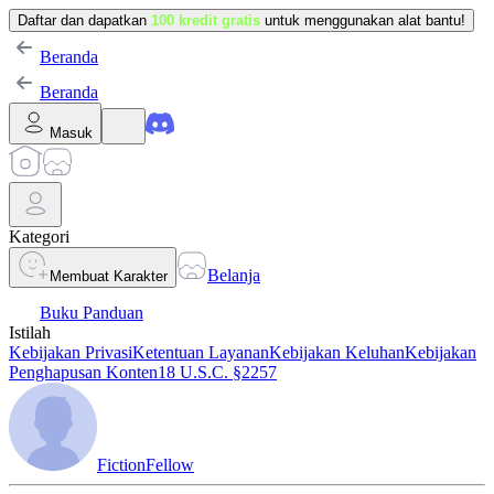
Daftar dan dapatkan
100 kredit gratis
untuk menggunakan alat bantu!
Beranda
Beranda
Masuk
Kategori
Belanja
Membuat Karakter
Buku Panduan
Istilah
Kebijakan Privasi
Ketentuan Layanan
Kebijakan Keluhan
Kebijakan
Penghapusan Konten
18 U.S.C. §2257
FictionFellow