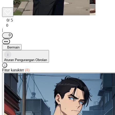
0
/ 5
0
|
0
•••
Bermain
i
Aturan Pengurangan Obrolan
i
Fitur karakter
(8)