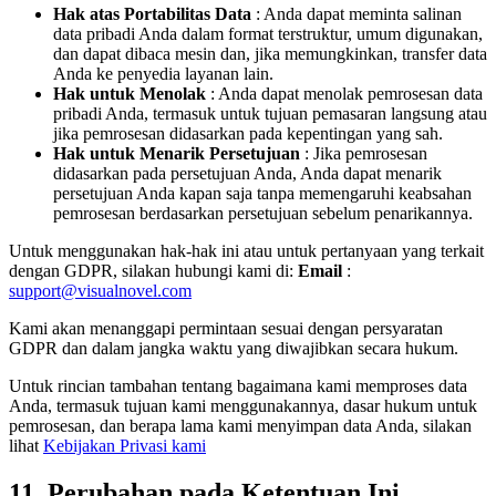
Hak atas Portabilitas Data
: Anda dapat meminta salinan
data pribadi Anda dalam format terstruktur, umum digunakan,
dan dapat dibaca mesin dan, jika memungkinkan, transfer data
Anda ke penyedia layanan lain.
Hak untuk Menolak
: Anda dapat menolak pemrosesan data
pribadi Anda, termasuk untuk tujuan pemasaran langsung atau
jika pemrosesan didasarkan pada kepentingan yang sah.
Hak untuk Menarik Persetujuan
: Jika pemrosesan
didasarkan pada persetujuan Anda, Anda dapat menarik
persetujuan Anda kapan saja tanpa memengaruhi keabsahan
pemrosesan berdasarkan persetujuan sebelum penarikannya.
Untuk menggunakan hak-hak ini atau untuk pertanyaan yang terkait
dengan GDPR, silakan hubungi kami di:
Email
:
support@visualnovel.com
Kami akan menanggapi permintaan sesuai dengan persyaratan
GDPR dan dalam jangka waktu yang diwajibkan secara hukum.
Untuk rincian tambahan tentang bagaimana kami memproses data
Anda, termasuk tujuan kami menggunakannya, dasar hukum untuk
pemrosesan, dan berapa lama kami menyimpan data Anda, silakan
lihat
Kebijakan Privasi kami
11. Perubahan pada Ketentuan Ini