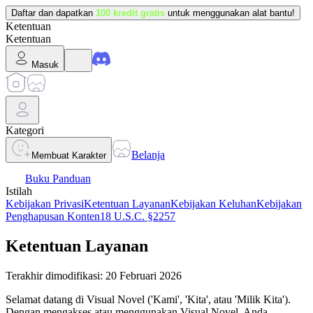
Daftar dan dapatkan
100 kredit gratis
untuk menggunakan alat bantu!
Ketentuan
Ketentuan
Masuk
Kategori
Belanja
Membuat Karakter
Buku Panduan
Istilah
Kebijakan Privasi
Ketentuan Layanan
Kebijakan Keluhan
Kebijakan
Penghapusan Konten
18 U.S.C. §2257
Ketentuan Layanan
Terakhir dimodifikasi: 20 Februari 2026
Selamat datang di Visual Novel ('Kami', 'Kita', atau 'Milik Kita').
Dengan mengakses atau menggunakan Visual Novel, Anda