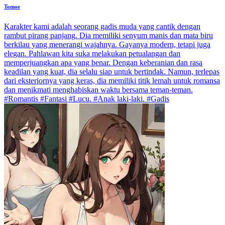
Tomoe
Karakter kami adalah seorang gadis muda yang cantik dengan
rambut pirang panjang. Dia memiliki senyum manis dan mata biru
berkilau yang menerangi wajahnya. Gayanya modern, tetapi juga
elegan. Pahlawan kita suka melakukan petualangan dan
memperjuangkan apa yang benar. Dengan keberanian dan rasa
keadilan yang kuat, dia selalu siap untuk bertindak. Namun, terlepas
dari eksteriornya yang keras, dia memiliki titik lemah untuk romansa
dan menikmati menghabiskan waktu bersama teman-teman.
#Romantis #Fantasi #Lucu. #Anak laki-laki. #Gadis