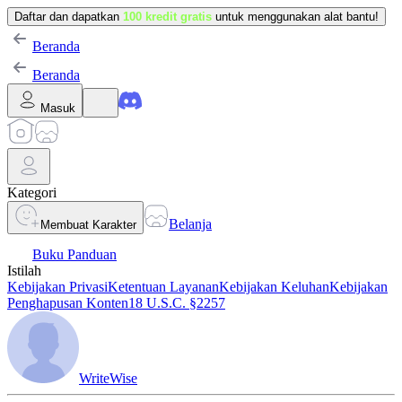
Daftar dan dapatkan
100 kredit gratis
untuk menggunakan alat bantu!
Beranda
Beranda
Masuk
Kategori
Belanja
Membuat Karakter
Buku Panduan
Istilah
Kebijakan Privasi
Ketentuan Layanan
Kebijakan Keluhan
Kebijakan
Penghapusan Konten
18 U.S.C. §2257
WriteWise