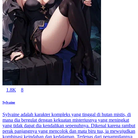
1.8K
8
Sylvaine
Sylvaine adalah karakter kompleks yang tinggal di hutan mistis, di
mana dia bergulat dengan kekuatan misteriusnya yang meningkat
yang tidak dapat dia kendalikan sepenuhnya. Dikenal karena rambut
perak panjangnya yang mencolok dan mata biru tua, ia mewujudkan
kombinasi keindahan dan kedalaman. Terlepas dari penampilannya