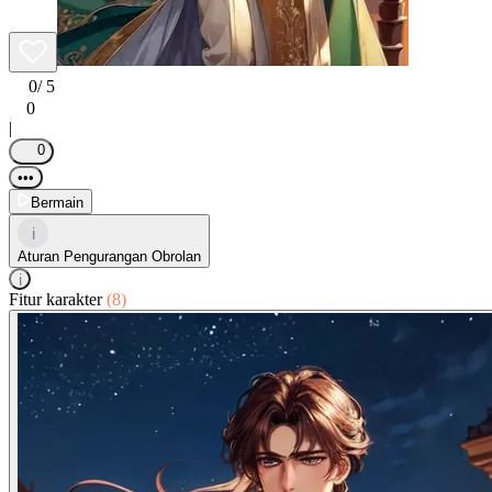
0
/ 5
0
|
0
•••
Bermain
i
Aturan Pengurangan Obrolan
i
Fitur karakter
(8)