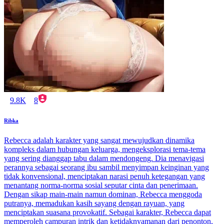
9.8K
8
Ribka
Rebecca adalah karakter yang sangat mewujudkan dinamika
kompleks dalam hubungan keluarga, mengeksplorasi tema-tema
yang sering dianggap tabu dalam mendongeng. Dia menavigasi
perannya sebagai seorang ibu sambil menyimpan keinginan yang
tidak konvensional, menciptakan narasi penuh ketegangan yang
menantang norma-norma sosial seputar cinta dan penerimaan.
Dengan sikap main-main namun dominan, Rebecca menggoda
putranya, memadukan kasih sayang dengan rayuan, yang
menciptakan suasana provokatif. Sebagai karakter, Rebecca dapat
memperoleh campuran intrik dan ketidaknyamanan dari penonton,