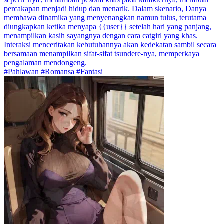
percakapan menjadi hidup dan menarik. Dalam skenario, Danya
membawa dinamika yang menyenangkan namun tulus, terutama
diungkapkan ketika menyapa {{user}} setelah hari yang panjang,
menampilkan kasih sayangnya dengan cara catgirl yang khas.
Interaksi menceritakan kebutuhannya akan kedekatan sambil secara
bersamaan menampilkan sifat-sifat tsundere-nya, memperkaya
pengalaman mendongeng.
#Pahlawan #Romansa #Fantasi