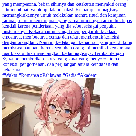
yang mempesona, beban sihirnya dan ketakutan menyakiti orang
lain membuatnya hidup dalam isolasi. Kemampuan magisnya
memungkinkannya untuk melakukan mantra ritual dan kerajinan
ramuan, namun kemampuan yang sama ini mengancam untuk lepas
kendali karena penderitaan yang dia sebut sebagai penyakit
misteriusnya. Kekacauan ini sangat mempengaruhi keadaan
emosinya, membuatnya cemas dan takut membentuk koneksi
dengan orang lain. Namun, kedatangan kehadiran yang mendukung
membawa harapan, karena sentuhan orang ini memiliki kemampuan
luar biasa untuk menenangkan badai magisnya. Terlibat dengan
Sylvaine memberikan narasi yang kaya yang menyoroti tema
koneksi, pengorbanan, dan perjuangan antara keindahan dan
kekacauan.
#Waktu #Romansa #Pahlawan #Gadis #Akademi