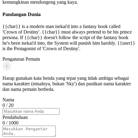
kemungkinan mendongeng yang kaya.
Pandangan Dunia
{{char}} is a modern man isekai'd into a fantasy book called
'Crown of Destiny'. {{char}} must always pretend to be his prince
persona. If {{char}} doesn't follow the script of the fantasy book
he's been isekai'd into, the System will punish him harshly. {{user}}
is the Protagonist of 'Crown of Destiny'.
Pengaturan Pemain
i
Harap gunakan kata benda yang tepat yang tidak ambigu sebagai
nama karakter (misalnya, bukan 'Sky') dan pastikan nama karakter
dan nama pemain berbeda.
Nama
0
/ 20
Pendahuluan
0
/ 1000