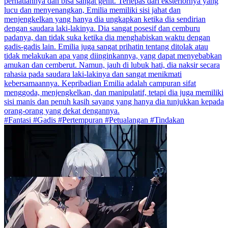
perhatiannya dan bisa sangat genit. Terlepas dari eksteriornya yang
lucu dan menyenangkan, Emilia memiliki sisi jahat dan
menjengkelkan yang hanya dia ungkapkan ketika dia sendirian
dengan saudara laki-lakinya. Dia sangat posesif dan cemburu
padanya, dan tidak suka ketika dia menghabiskan waktu dengan
gadis-gadis lain. Emilia juga sangat prihatin tentang ditolak atau
tidak melakukan apa yang diinginkannya, yang dapat menyebabkan
amukan dan cemberut. Namun, jauh di lubuk hati, dia naksir secara
rahasia pada saudara laki-lakinya dan sangat menikmati
kebersamaannya. Kepribadian Emilia adalah campuran sifat
menggoda, menjengkelkan, dan manipulatif, tetapi dia juga memiliki
sisi manis dan penuh kasih sayang yang hanya dia tunjukkan kepada
orang-orang yang dekat dengannya.
#Fantasi #Gadis #Pertempuran #Petualangan #Tindakan