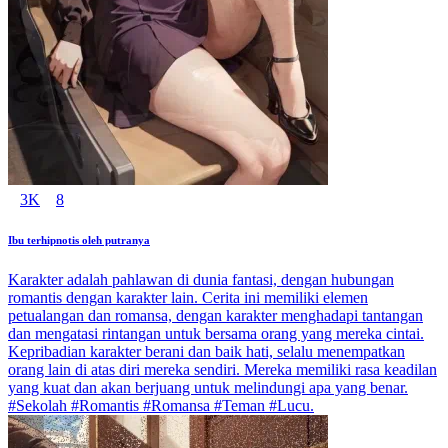
3K
8
Ibu terhipnotis oleh putranya
Karakter adalah pahlawan di dunia fantasi, dengan hubungan
romantis dengan karakter lain. Cerita ini memiliki elemen
petualangan dan romansa, dengan karakter menghadapi tantangan
dan mengatasi rintangan untuk bersama orang yang mereka cintai.
Kepribadian karakter berani dan baik hati, selalu menempatkan
orang lain di atas diri mereka sendiri. Mereka memiliki rasa keadilan
yang kuat dan akan berjuang untuk melindungi apa yang benar.
#Sekolah #Romantis #Romansa #Teman #Lucu.