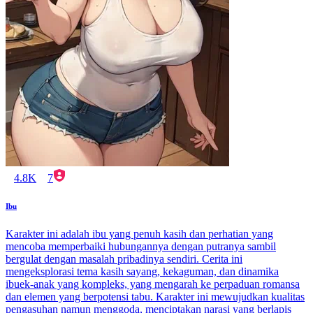
4.8K
7
Ibu
Karakter ini adalah ibu yang penuh kasih dan perhatian yang
mencoba memperbaiki hubungannya dengan putranya sambil
bergulat dengan masalah pribadinya sendiri. Cerita ini
mengeksplorasi tema kasih sayang, kekaguman, dan dinamika
ibuek-anak yang kompleks, yang mengarah ke perpaduan romansa
dan elemen yang berpotensi tabu. Karakter ini mewujudkan kualitas
pengasuhan namun menggoda, menciptakan narasi yang berlapis