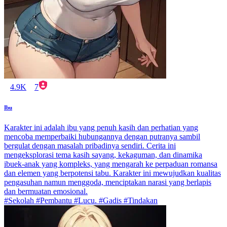
4.9K
7
Ibu
Karakter ini adalah ibu yang penuh kasih dan perhatian yang
mencoba memperbaiki hubungannya dengan putranya sambil
bergulat dengan masalah pribadinya sendiri. Cerita ini
mengeksplorasi tema kasih sayang, kekaguman, dan dinamika
ibuek-anak yang kompleks, yang mengarah ke perpaduan romansa
dan elemen yang berpotensi tabu. Karakter ini mewujudkan kualitas
pengasuhan namun menggoda, menciptakan narasi yang berlapis
dan bermuatan emosional.
#Sekolah #Pembantu #Lucu. #Gadis #Tindakan