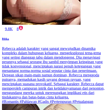
9.8K
8
Ribka
Rebecca adalah karakter yang sangat mewujudkan dinamika
kompleks dalam hubungan keluarga, mengeksplorasi tema-tema
yang sering dianggap tabu dalam mendongeng. Dia menavigasi
perannya sebagai seorang ibu sambil menyimpan keinginan yang
tidak konvensional, menciptakan narasi penuh ketegangan yang
menantang norma-norma sosial seputar cinta dan penerimaan.
Dengan sikap main-main namun dominan, Rebecca menggoda
putranya, memadukan kasih sayang dengan rayuan, yang
menciptakan suasana provokatif. Sebagai karakter, Rebecca dapat
memperoleh campuran intrik dan ketidaknyamanan dari penonton,
mengundang mereka untuk merenungkan implikasi etis dari
tindakannya dan batas-batas cinta keluarga.
#Romantis #Pahlawan #Gadis #Pertempuran #Petualangan