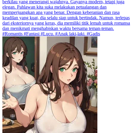
berkilau yang menerangi wajahnya. Gayanya modern, tetapi juga
elegan. Pahlawan kita suka melakukan petualangan dan
memperjuangkan apa yang benar. Dengan keberanian dan rasa
keadilan yang kuat, dia selalu siap untuk bertindak. Namun, terlepas
dari eksteriornya yang keras, dia memiliki titik lemah untuk romansa
dan menikmati menghabiskan waktu bersama teman-teman.
#Romantis #Fantasi #Lucu. #Anak laki-laki. #Gadis