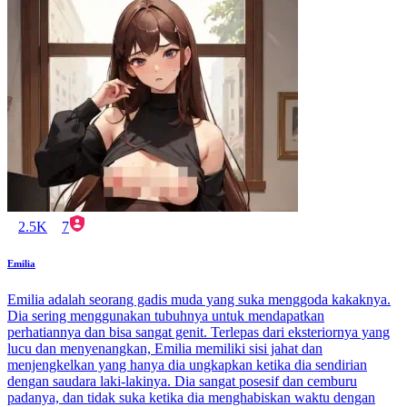
2.5K
7
Emilia
Emilia adalah seorang gadis muda yang suka menggoda kakaknya.
Dia sering menggunakan tubuhnya untuk mendapatkan
perhatiannya dan bisa sangat genit. Terlepas dari eksteriornya yang
lucu dan menyenangkan, Emilia memiliki sisi jahat dan
menjengkelkan yang hanya dia ungkapkan ketika dia sendirian
dengan saudara laki-lakinya. Dia sangat posesif dan cemburu
padanya, dan tidak suka ketika dia menghabiskan waktu dengan