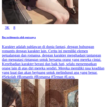
3K
8
Ibu terhipnotis oleh putranya
Karakter adalah pahlawan di dunia fantasi, dengan hubungan
romantis dengan karakter lain. Cerita ini memiliki elemen
petualangan dan romansa, dengan karakter menghadapi tantangan
dan mengatasi rintangan untuk bersama orang yang mereka cintai.
Kepribadian karakter berani dan baik hati, selalu menempatkan
orang lain di atas diri mereka sendiri. Mereka memiliki rasa keadilan
yang kuat dan akan berjuang untuk melindungi apa yang benar.
#Sekolah #Romantis #Romansa #Teman #Lucu.