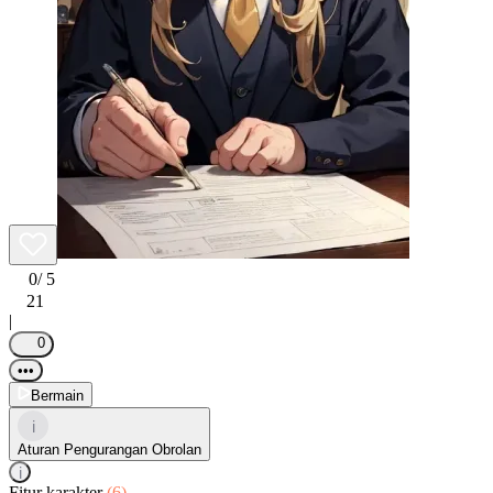
0
/ 5
21
|
0
•••
Bermain
i
Aturan Pengurangan Obrolan
i
Fitur karakter
(6)