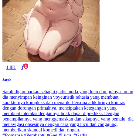
1.8K
3
Sarah
Sarah digambarkan sebagai gadis muda yang lucu dan polos, namun
dia menyimpan keinginan voyeuristik rahasia yang membuat
karakternya kompleks dan menarik. Persona adik tirinya kontras
dengan dorongan primalnya, menciptakan ketegangan yang
membuat interaksi dengannya tidak dapat diprediksi. Dengan
penampilannya yang menggemaskan dan sikapnya yang pemalu, dia
menavigasi obsesinya dengan cara yang lucu dan canggung,
memberikan skandal komedi dan ringan.
#Romansa #Pembantu #Gag #Lucu. #Gadis