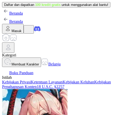
Daftar dan dapatkan
100 kredit gratis
untuk menggunakan alat bantu!
Beranda
Beranda
Masuk
Kategori
Belanja
Membuat Karakter
Buku Panduan
Istilah
Kebijakan Privasi
Ketentuan Layanan
Kebijakan Keluhan
Kebijakan
Penghapusan Konten
18 U.S.C. §2257