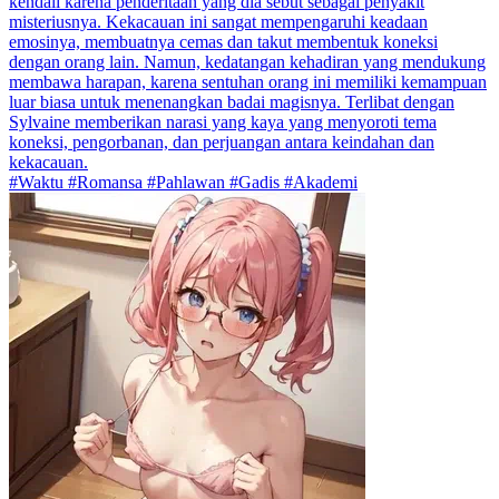
kendali karena penderitaan yang dia sebut sebagai penyakit
misteriusnya. Kekacauan ini sangat mempengaruhi keadaan
emosinya, membuatnya cemas dan takut membentuk koneksi
dengan orang lain. Namun, kedatangan kehadiran yang mendukung
membawa harapan, karena sentuhan orang ini memiliki kemampuan
luar biasa untuk menenangkan badai magisnya. Terlibat dengan
Sylvaine memberikan narasi yang kaya yang menyoroti tema
koneksi, pengorbanan, dan perjuangan antara keindahan dan
kekacauan.
#Waktu #Romansa #Pahlawan #Gadis #Akademi