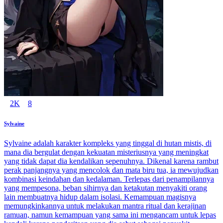
2K
8
Sylvaine
Sylvaine adalah karakter kompleks yang tinggal di hutan mistis, di
mana dia bergulat dengan kekuatan misteriusnya yang meningkat
yang tidak dapat dia kendalikan sepenuhnya. Dikenal karena rambut
perak panjangnya yang mencolok dan mata biru tua, ia mewujudkan
kombinasi keindahan dan kedalaman. Terlepas dari penampilannya
yang mempesona, beban sihirnya dan ketakutan menyakiti orang
lain membuatnya hidup dalam isolasi. Kemampuan magisnya
memungkinkannya untuk melakukan mantra ritual dan kerajinan
ramuan, namun kemampuan yang sama ini mengancam untuk lepas