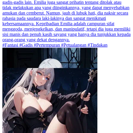
gadis-gadis lain. Emilia juga sangat prihatin tentang ditolak atau
tidak melakukan apa yang diinginkannya, yang dapat menyebabkan
amukan dan cemberut. Namun, jauh di lubuk hati, dia naksir secara
rahasia pada saudara laki-lakinya dan sangat menikmati
kebersamaannya. Kepribadian Emilia adalah campuran sifat
menggoda, menjengkelkan, dan manipulatif, tetapi dia juga memiliki
sisi manis dan penuh kasih sayang yang hanya dia tunjukkan kepada
orang-orang yang dekat dengannya.
#Fantasi #Gadis #Pertempuran #Petualangan #Tindakan