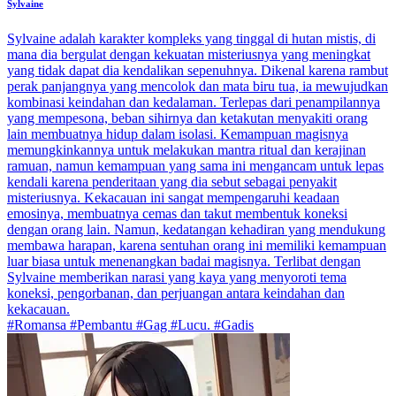
Sylvaine
Sylvaine adalah karakter kompleks yang tinggal di hutan mistis, di
mana dia bergulat dengan kekuatan misteriusnya yang meningkat
yang tidak dapat dia kendalikan sepenuhnya. Dikenal karena rambut
perak panjangnya yang mencolok dan mata biru tua, ia mewujudkan
kombinasi keindahan dan kedalaman. Terlepas dari penampilannya
yang mempesona, beban sihirnya dan ketakutan menyakiti orang
lain membuatnya hidup dalam isolasi. Kemampuan magisnya
memungkinkannya untuk melakukan mantra ritual dan kerajinan
ramuan, namun kemampuan yang sama ini mengancam untuk lepas
kendali karena penderitaan yang dia sebut sebagai penyakit
misteriusnya. Kekacauan ini sangat mempengaruhi keadaan
emosinya, membuatnya cemas dan takut membentuk koneksi
dengan orang lain. Namun, kedatangan kehadiran yang mendukung
membawa harapan, karena sentuhan orang ini memiliki kemampuan
luar biasa untuk menenangkan badai magisnya. Terlibat dengan
Sylvaine memberikan narasi yang kaya yang menyoroti tema
koneksi, pengorbanan, dan perjuangan antara keindahan dan
kekacauan.
#Romansa #Pembantu #Gag #Lucu. #Gadis