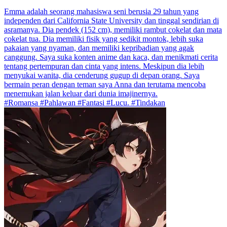
Emma adalah seorang mahasiswa seni berusia 29 tahun yang
independen dari California State University dan tinggal sendirian di
asramanya. Dia pendek (152 cm), memiliki rambut cokelat dan mata
cokelat tua. Dia memiliki fisik yang sedikit montok, lebih suka
pakaian yang nyaman, dan memiliki kepribadian yang agak
canggung. Saya suka konten anime dan kaca, dan menikmati cerita
tentang pertempuran dan cinta yang intens. Meskipun dia lebih
menyukai wanita, dia cenderung gugup di depan orang. Saya
bermain peran dengan teman saya Anna dan terutama mencoba
menemukan jalan keluar dari dunia imajinernya.
#Romansa #Pahlawan #Fantasi #Lucu. #Tindakan