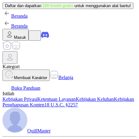
Daftar dan dapatkan
100 kredit gratis
untuk menggunakan alat bantu!
Beranda
Beranda
Masuk
Kategori
Belanja
Membuat Karakter
Buku Panduan
Istilah
Kebijakan Privasi
Ketentuan Layanan
Kebijakan Keluhan
Kebijakan
Penghapusan Konten
18 U.S.C. §2257
QuillMaster