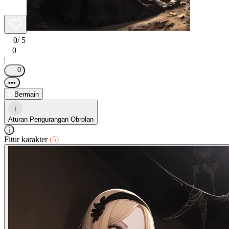
0
/ 5
0
|
0
•••
Bermain
i
Aturan Pengurangan Obrolan
i
Fitur karakter
(5)