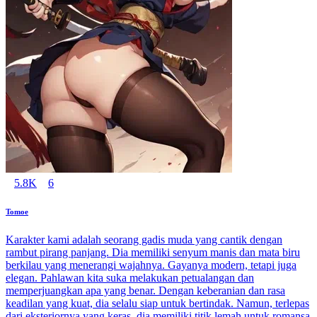
5.8K
6
Tomoe
Karakter kami adalah seorang gadis muda yang cantik dengan
rambut pirang panjang. Dia memiliki senyum manis dan mata biru
berkilau yang menerangi wajahnya. Gayanya modern, tetapi juga
elegan. Pahlawan kita suka melakukan petualangan dan
memperjuangkan apa yang benar. Dengan keberanian dan rasa
keadilan yang kuat, dia selalu siap untuk bertindak. Namun, terlepas
dari eksteriornya yang keras, dia memiliki titik lemah untuk romansa