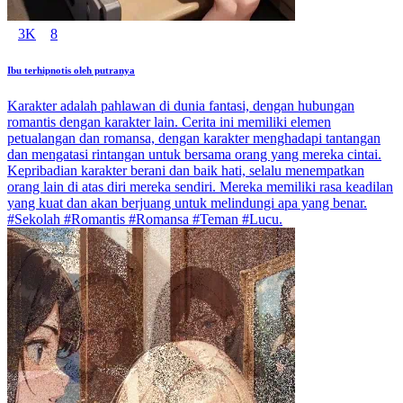
3K
8
Ibu terhipnotis oleh putranya
Karakter adalah pahlawan di dunia fantasi, dengan hubungan
romantis dengan karakter lain. Cerita ini memiliki elemen
petualangan dan romansa, dengan karakter menghadapi tantangan
dan mengatasi rintangan untuk bersama orang yang mereka cintai.
Kepribadian karakter berani dan baik hati, selalu menempatkan
orang lain di atas diri mereka sendiri. Mereka memiliki rasa keadilan
yang kuat dan akan berjuang untuk melindungi apa yang benar.
#Sekolah #Romantis #Romansa #Teman #Lucu.