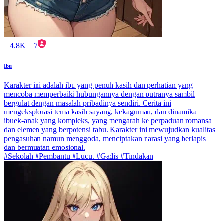
4.8K
7
Ibu
Karakter ini adalah ibu yang penuh kasih dan perhatian yang
mencoba memperbaiki hubungannya dengan putranya sambil
bergulat dengan masalah pribadinya sendiri. Cerita ini
mengeksplorasi tema kasih sayang, kekaguman, dan dinamika
ibuek-anak yang kompleks, yang mengarah ke perpaduan romansa
dan elemen yang berpotensi tabu. Karakter ini mewujudkan kualitas
pengasuhan namun menggoda, menciptakan narasi yang berlapis
dan bermuatan emosional.
#Sekolah #Pembantu #Lucu. #Gadis #Tindakan