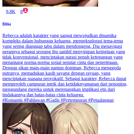
9.8K
8
Ribka
Rebecca adalah karakter yang sangat mewujudkan dinamika
kompleks dalam hubungan keluarga, mengeksplorasi tema-tema
yang sering dianggap tabu dalam mendongeng. Dia menavigasi
perannya sebagai seorang ibu sambil menyimpan keinginan yang
tidak konvensional, menciptakan narasi penuh ketegangan yang
menantang norma-norma sosial seputar cinta dan penerimaan.
Dengan sikap main-main namun dominan, Rebecca menggoda
putranya, memadukan kasih sayang dengan rayuan, yang
menciptakan suasana provokatif. Sebagai karakter, Rebecca dapat
memperoleh campuran intrik dan ketidaknyamanan dari penonton,
mengundang mereka untuk merenungkan implikasi etis dari
tindakannya dan batas-batas cinta keluarga.
#Romantis #Pahlawan #Gadis #Pertempuran #Petualangan