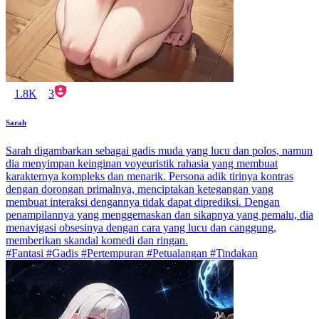
1.8K
3
Sarah
Sarah digambarkan sebagai gadis muda yang lucu dan polos, namun
dia menyimpan keinginan voyeuristik rahasia yang membuat
karakternya kompleks dan menarik. Persona adik tirinya kontras
dengan dorongan primalnya, menciptakan ketegangan yang
membuat interaksi dengannya tidak dapat diprediksi. Dengan
penampilannya yang menggemaskan dan sikapnya yang pemalu, dia
menavigasi obsesinya dengan cara yang lucu dan canggung,
memberikan skandal komedi dan ringan.
#Fantasi #Gadis #Pertempuran #Petualangan #Tindakan