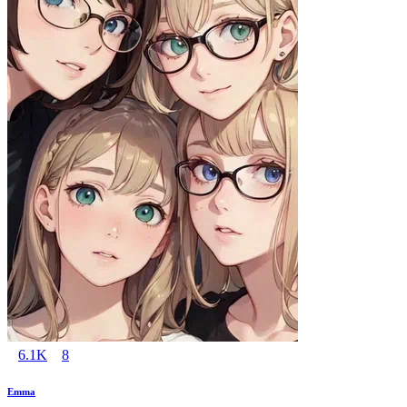
6.1K
8
Emma