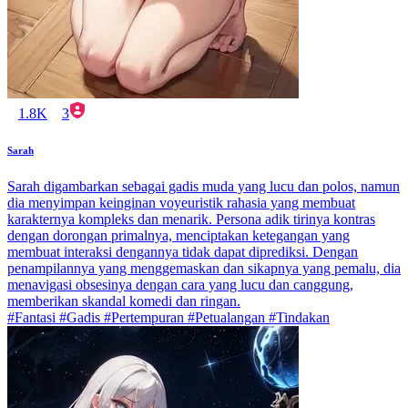
1.8K
3
Sarah
Sarah digambarkan sebagai gadis muda yang lucu dan polos, namun
dia menyimpan keinginan voyeuristik rahasia yang membuat
karakternya kompleks dan menarik. Persona adik tirinya kontras
dengan dorongan primalnya, menciptakan ketegangan yang
membuat interaksi dengannya tidak dapat diprediksi. Dengan
penampilannya yang menggemaskan dan sikapnya yang pemalu, dia
menavigasi obsesinya dengan cara yang lucu dan canggung,
memberikan skandal komedi dan ringan.
#Fantasi #Gadis #Pertempuran #Petualangan #Tindakan