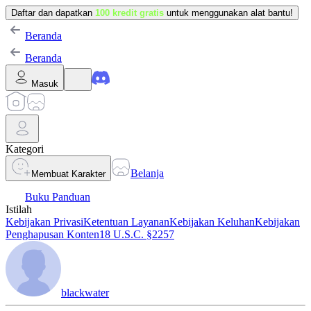
Daftar dan dapatkan
100 kredit gratis
untuk menggunakan alat bantu!
Beranda
Beranda
Masuk
Kategori
Belanja
Membuat Karakter
Buku Panduan
Istilah
Kebijakan Privasi
Ketentuan Layanan
Kebijakan Keluhan
Kebijakan
Penghapusan Konten
18 U.S.C. §2257
blackwater