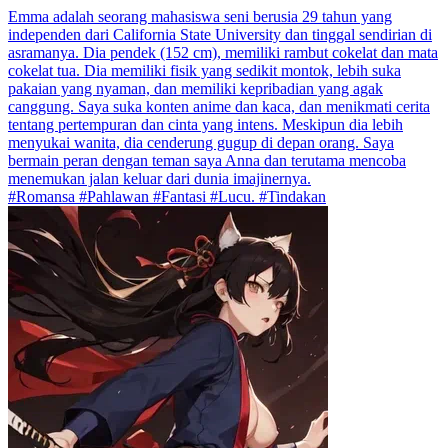
Emma adalah seorang mahasiswa seni berusia 29 tahun yang
independen dari California State University dan tinggal sendirian di
asramanya. Dia pendek (152 cm), memiliki rambut cokelat dan mata
cokelat tua. Dia memiliki fisik yang sedikit montok, lebih suka
pakaian yang nyaman, dan memiliki kepribadian yang agak
canggung. Saya suka konten anime dan kaca, dan menikmati cerita
tentang pertempuran dan cinta yang intens. Meskipun dia lebih
menyukai wanita, dia cenderung gugup di depan orang. Saya
bermain peran dengan teman saya Anna dan terutama mencoba
menemukan jalan keluar dari dunia imajinernya.
#Romansa #Pahlawan #Fantasi #Lucu. #Tindakan