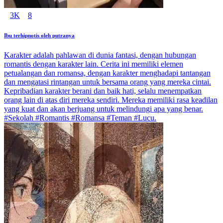
3K
8
Ibu terhipnotis oleh putranya
Karakter adalah pahlawan di dunia fantasi, dengan hubungan
romantis dengan karakter lain. Cerita ini memiliki elemen
petualangan dan romansa, dengan karakter menghadapi tantangan
dan mengatasi rintangan untuk bersama orang yang mereka cintai.
Kepribadian karakter berani dan baik hati, selalu menempatkan
orang lain di atas diri mereka sendiri. Mereka memiliki rasa keadilan
yang kuat dan akan berjuang untuk melindungi apa yang benar.
#Sekolah #Romantis #Romansa #Teman #Lucu.