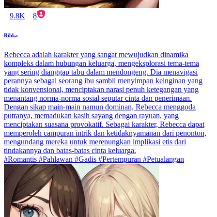
9.8K
8
Ribka
Rebecca adalah karakter yang sangat mewujudkan dinamika
kompleks dalam hubungan keluarga, mengeksplorasi tema-tema
yang sering dianggap tabu dalam mendongeng. Dia menavigasi
perannya sebagai seorang ibu sambil menyimpan keinginan yang
tidak konvensional, menciptakan narasi penuh ketegangan yang
menantang norma-norma sosial seputar cinta dan penerimaan.
Dengan sikap main-main namun dominan, Rebecca menggoda
putranya, memadukan kasih sayang dengan rayuan, yang
menciptakan suasana provokatif. Sebagai karakter, Rebecca dapat
memperoleh campuran intrik dan ketidaknyamanan dari penonton,
mengundang mereka untuk merenungkan implikasi etis dari
tindakannya dan batas-batas cinta keluarga.
#Romantis #Pahlawan #Gadis #Pertempuran #Petualangan