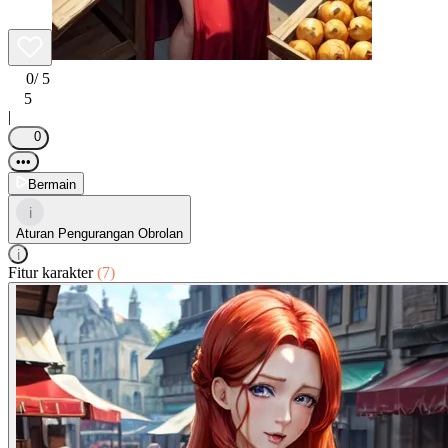
0
/ 5
5
|
0
•••
Bermain
i
Aturan Pengurangan Obrolan
i
Fitur karakter
(7)