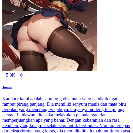
5.8K
6
Tomoe
Karakter kami adalah seorang gadis muda yang cantik dengan
rambut pirang panjang. Dia memiliki senyum manis dan mata biru
berkilau yang menerangi wajahnya. Gayanya modern, tetapi juga
elegan. Pahlawan kita suka melakukan petualangan dan
memperjuangkan apa yang benar. Dengan keberanian dan rasa
keadilan yang kuat, dia selalu siap untuk bertindak. Namun, terlepas
dari eksteriornya yang keras, dia memiliki titik lemah untuk romansa