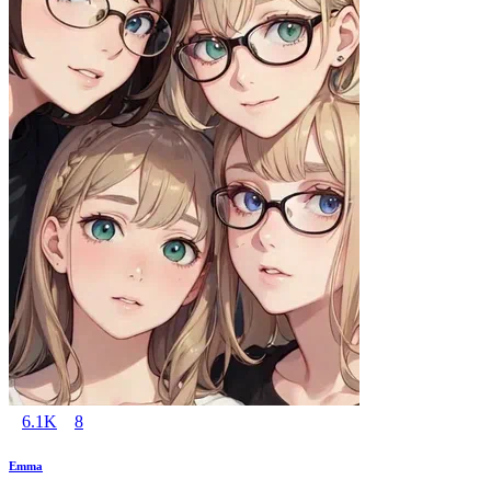
6.1K
8
Emma