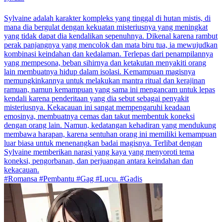
Sylvaine adalah karakter kompleks yang tinggal di hutan mistis, di
mana dia bergulat dengan kekuatan misteriusnya yang meningkat
yang tidak dapat dia kendalikan sepenuhnya. Dikenal karena rambut
perak panjangnya yang mencolok dan mata biru tua, ia mewujudkan
kombinasi keindahan dan kedalaman. Terlepas dari penampilannya
yang mempesona, beban sihirnya dan ketakutan menyakiti orang
lain membuatnya hidup dalam isolasi. Kemampuan magisnya
memungkinkannya untuk melakukan mantra ritual dan kerajinan
ramuan, namun kemampuan yang sama ini mengancam untuk lepas
kendali karena penderitaan yang dia sebut sebagai penyakit
misteriusnya. Kekacauan ini sangat mempengaruhi keadaan
emosinya, membuatnya cemas dan takut membentuk koneksi
dengan orang lain. Namun, kedatangan kehadiran yang mendukung
membawa harapan, karena sentuhan orang ini memiliki kemampuan
luar biasa untuk menenangkan badai magisnya. Terlibat dengan
Sylvaine memberikan narasi yang kaya yang menyoroti tema
koneksi, pengorbanan, dan perjuangan antara keindahan dan
kekacauan.
#Romansa #Pembantu #Gag #Lucu. #Gadis