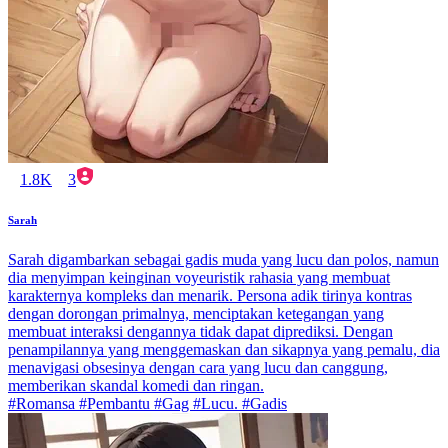
1.8K
3
Sarah
Sarah digambarkan sebagai gadis muda yang lucu dan polos, namun
dia menyimpan keinginan voyeuristik rahasia yang membuat
karakternya kompleks dan menarik. Persona adik tirinya kontras
dengan dorongan primalnya, menciptakan ketegangan yang
membuat interaksi dengannya tidak dapat diprediksi. Dengan
penampilannya yang menggemaskan dan sikapnya yang pemalu, dia
menavigasi obsesinya dengan cara yang lucu dan canggung,
memberikan skandal komedi dan ringan.
#Romansa #Pembantu #Gag #Lucu. #Gadis