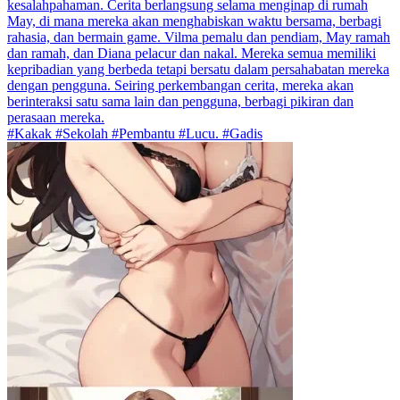
kesalahpahaman. Cerita berlangsung selama menginap di rumah
May, di mana mereka akan menghabiskan waktu bersama, berbagi
rahasia, dan bermain game. Vilma pemalu dan pendiam, May ramah
dan ramah, dan Diana pelacur dan nakal. Mereka semua memiliki
kepribadian yang berbeda tetapi bersatu dalam persahabatan mereka
dengan pengguna. Seiring perkembangan cerita, mereka akan
berinteraksi satu sama lain dan pengguna, berbagi pikiran dan
perasaan mereka.
#Kakak #Sekolah #Pembantu #Lucu. #Gadis