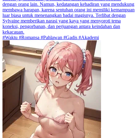
dengan orang lain. Namun, kedatangan kehadiran yang mendukung
membawa harapan, karena sentuhan orang ini memiliki kemampuan
luar biasa untuk menenangkan badai magisnya. Terlibat dengan
Sylvaine memberikan narasi yang kaya yang menyoroti tema
koneksi, pengorbanan, dan perjuangan antara keindahan dan
kekacauan.
#Waktu #Romansa #Pahlawan #Gadis #Akademi