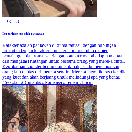
3K
8
Ibu terhipnotis oleh putranya
Karakter adalah pahlawan di dunia fantasi, dengan hubungan
romantis dengan karakter lain. Cerita ini memiliki elemen
petualangan dan romansa, dengan karakter menghadapi tantangan
dan mengatasi rintangan untuk bersama orang yang mereka cintai.
Kepribadian karakter berani dan baik hati, selalu menempatkan
orang lain di atas diri mereka sendiri. Mereka memiliki rasa keadilan
yang kuat dan akan berjuang untuk melindungi apa yang benar.
#Sekolah #Romantis #Romansa #Teman #Lucu.