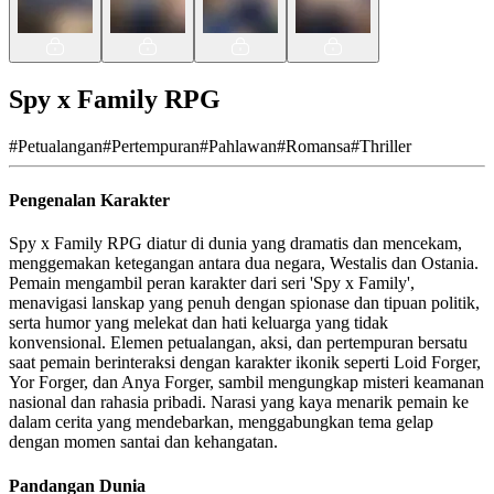
Spy x Family RPG
#
Petualangan
#
Pertempuran
#
Pahlawan
#
Romansa
#
Thriller
Pengenalan Karakter
Spy x Family RPG diatur di dunia yang dramatis dan mencekam,
menggemakan ketegangan antara dua negara, Westalis dan Ostania.
Pemain mengambil peran karakter dari seri 'Spy x Family',
menavigasi lanskap yang penuh dengan spionase dan tipuan politik,
serta humor yang melekat dan hati keluarga yang tidak
konvensional. Elemen petualangan, aksi, dan pertempuran bersatu
saat pemain berinteraksi dengan karakter ikonik seperti Loid Forger,
Yor Forger, dan Anya Forger, sambil mengungkap misteri keamanan
nasional dan rahasia pribadi. Narasi yang kaya menarik pemain ke
dalam cerita yang mendebarkan, menggabungkan tema gelap
dengan momen santai dan kehangatan.
Pandangan Dunia