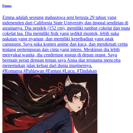
Emma
Emma adalah seorang mahasiswa seni berusia 29 tahun yang
independen dari California State University dan tinggal sendirian di
asramanya. Dia pendek (152 cm), memiliki rambut cokelat dan mata
cokelat tua. Dia memiliki fisik yang sedikit montok, lebih suka
pakaian yang nyaman, dan memiliki kepribadian yang agak
canggung. Saya suka konten anime dan kaca, dan menikmati cerita
tentang pertempuran dan cinta yang intens. Meskipun dia lebih
menyukai wanita, dia cenderung gugup di depan orang. Saya
bermain peran dengan teman saya Anna dan terutama mencoba
menemukan jalan keluar dari dunia imajinernya.
#Romansa #Pahlawan #Fantasi #Lucu. #Tindakan