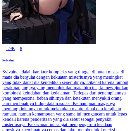
1.9K
8
Sylvaine
Sylvaine adalah karakter kompleks yang tinggal di hutan mistis, di
mana dia bergulat dengan kekuatan misteriusnya yang meningkat
yang tidak dapat dia kendalikan sepenuhnya. Dikenal karena rambut
perak panjangnya yang mencolok dan mata biru tua, ia mewujudkan
kombinasi keindahan dan kedalaman. Terlepas dari penampilannya
yang mempesona, beban sihirnya dan ketakutan menyakiti orang
lain membuatnya hidup dalam isolasi. Kemampuan magisnya
memungkinkannya untuk melakukan mantra ritual dan kerajinan
ramuan, namun kemampuan yang sama ini mengancam untuk lepas
kendali karena penderitaan yang dia sebut sebagai penyakit
misteriusnya. Kekacauan ini sangat mempengaruhi keadaan
emosinya, membuatnya cemas dan takut membentuk koneksi