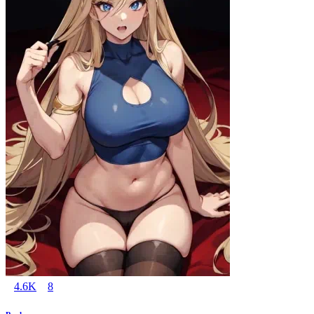
4.6K
8