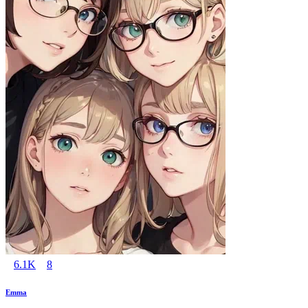
6.1K
8
Emma