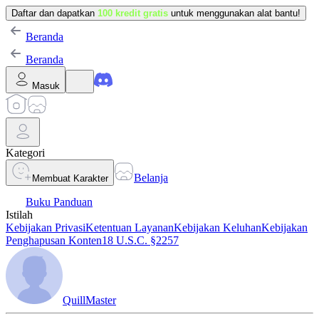
Daftar dan dapatkan
100 kredit gratis
untuk menggunakan alat bantu!
Beranda
Beranda
Masuk
Kategori
Belanja
Membuat Karakter
Buku Panduan
Istilah
Kebijakan Privasi
Ketentuan Layanan
Kebijakan Keluhan
Kebijakan
Penghapusan Konten
18 U.S.C. §2257
QuillMaster