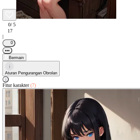
0
/ 5
17
|
0
•••
Bermain
i
Aturan Pengurangan Obrolan
i
Fitur karakter
(7)