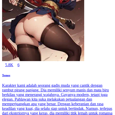
5.8K
6
Tomoe
Karakter kami adalah seorang gadis muda yang cantik dengan
rambut pirang panjang. Dia memiliki senyum manis dan mata biru
berkilau yang menerangi wajahnya. Gayanya modern, tetapi juga
elegan. Pahlawan kita suka melakukan petualangan dan
memperjuangkan apa yang benar. Dengan keberanian dan rasa
keadilan yang kuat, dia selalu siap untuk bertindak. Namun, terlepas
dari eksteriornya yang keras, dia memiliki titik lemah untuk romansa