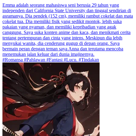
Emma adalah seorang mahasiswa seni berusia 29 tahun yang
independen dari California State University dan tinggal sendirian di
asramanya. Dia pendek (152 cm), memiliki rambut cokelat dan mata
cokelat tua. Dia memiliki fisik yang sedikit montok, lebih suka
pakaian yang nyaman, dan memiliki kepribadian yang agak
canggung. Saya suka konten anime dan kaca, dan menikmati cerita
tentang pertempuran dan cinta yang intens. Meskipun dia lebih
menyukai wanita, dia cenderung gugup di depan orang. Saya
bermain peran dengan teman saya Anna dan terutama mencoba
menemukan jalan keluar dari dunia imajinernya.
#Romansa #Pahlawan #Fantasi #Lucu. #Tindakan