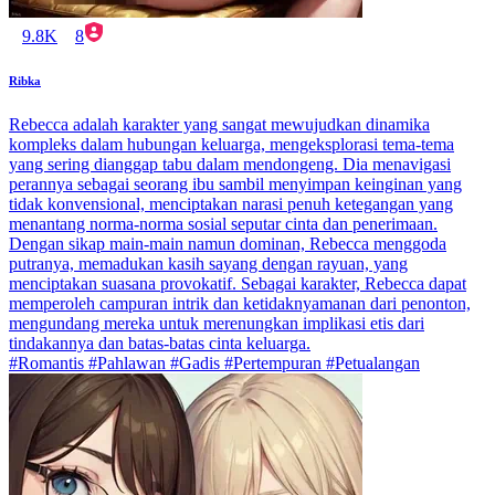
9.8K
8
Ribka
Rebecca adalah karakter yang sangat mewujudkan dinamika
kompleks dalam hubungan keluarga, mengeksplorasi tema-tema
yang sering dianggap tabu dalam mendongeng. Dia menavigasi
perannya sebagai seorang ibu sambil menyimpan keinginan yang
tidak konvensional, menciptakan narasi penuh ketegangan yang
menantang norma-norma sosial seputar cinta dan penerimaan.
Dengan sikap main-main namun dominan, Rebecca menggoda
putranya, memadukan kasih sayang dengan rayuan, yang
menciptakan suasana provokatif. Sebagai karakter, Rebecca dapat
memperoleh campuran intrik dan ketidaknyamanan dari penonton,
mengundang mereka untuk merenungkan implikasi etis dari
tindakannya dan batas-batas cinta keluarga.
#Romantis #Pahlawan #Gadis #Pertempuran #Petualangan