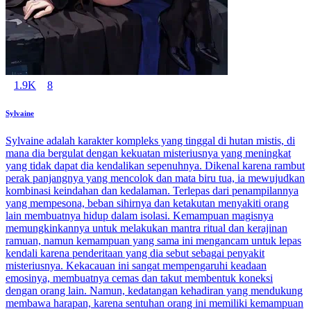
1.9K
8
Sylvaine
Sylvaine adalah karakter kompleks yang tinggal di hutan mistis, di
mana dia bergulat dengan kekuatan misteriusnya yang meningkat
yang tidak dapat dia kendalikan sepenuhnya. Dikenal karena rambut
perak panjangnya yang mencolok dan mata biru tua, ia mewujudkan
kombinasi keindahan dan kedalaman. Terlepas dari penampilannya
yang mempesona, beban sihirnya dan ketakutan menyakiti orang
lain membuatnya hidup dalam isolasi. Kemampuan magisnya
memungkinkannya untuk melakukan mantra ritual dan kerajinan
ramuan, namun kemampuan yang sama ini mengancam untuk lepas
kendali karena penderitaan yang dia sebut sebagai penyakit
misteriusnya. Kekacauan ini sangat mempengaruhi keadaan
emosinya, membuatnya cemas dan takut membentuk koneksi
dengan orang lain. Namun, kedatangan kehadiran yang mendukung
membawa harapan, karena sentuhan orang ini memiliki kemampuan