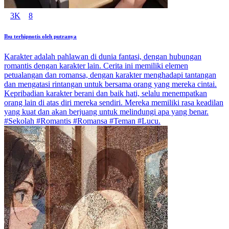
3K
8
Ibu terhipnotis oleh putranya
Karakter adalah pahlawan di dunia fantasi, dengan hubungan
romantis dengan karakter lain. Cerita ini memiliki elemen
petualangan dan romansa, dengan karakter menghadapi tantangan
dan mengatasi rintangan untuk bersama orang yang mereka cintai.
Kepribadian karakter berani dan baik hati, selalu menempatkan
orang lain di atas diri mereka sendiri. Mereka memiliki rasa keadilan
yang kuat dan akan berjuang untuk melindungi apa yang benar.
#Sekolah #Romantis #Romansa #Teman #Lucu.