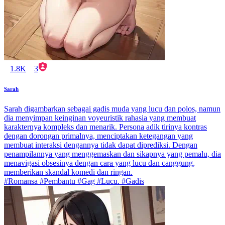
1.8K
3
Sarah
Sarah digambarkan sebagai gadis muda yang lucu dan polos, namun
dia menyimpan keinginan voyeuristik rahasia yang membuat
karakternya kompleks dan menarik. Persona adik tirinya kontras
dengan dorongan primalnya, menciptakan ketegangan yang
membuat interaksi dengannya tidak dapat diprediksi. Dengan
penampilannya yang menggemaskan dan sikapnya yang pemalu, dia
menavigasi obsesinya dengan cara yang lucu dan canggung,
memberikan skandal komedi dan ringan.
#Romansa #Pembantu #Gag #Lucu. #Gadis