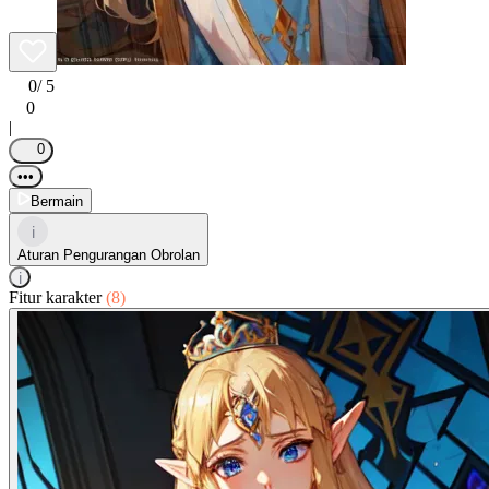
0
/ 5
0
|
0
•••
Bermain
i
Aturan Pengurangan Obrolan
i
Fitur karakter
(8)