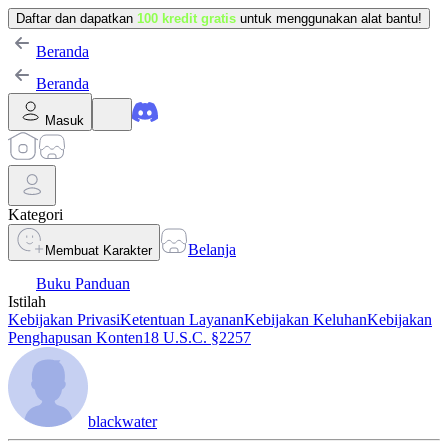
Daftar dan dapatkan
100 kredit gratis
untuk menggunakan alat bantu!
Beranda
Beranda
Masuk
Kategori
Belanja
Membuat Karakter
Buku Panduan
Istilah
Kebijakan Privasi
Ketentuan Layanan
Kebijakan Keluhan
Kebijakan
Penghapusan Konten
18 U.S.C. §2257
blackwater