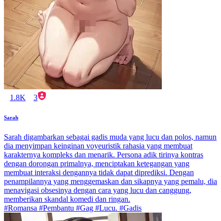
1.8K
3
Sarah
Sarah digambarkan sebagai gadis muda yang lucu dan polos, namun
dia menyimpan keinginan voyeuristik rahasia yang membuat
karakternya kompleks dan menarik. Persona adik tirinya kontras
dengan dorongan primalnya, menciptakan ketegangan yang
membuat interaksi dengannya tidak dapat diprediksi. Dengan
penampilannya yang menggemaskan dan sikapnya yang pemalu, dia
menavigasi obsesinya dengan cara yang lucu dan canggung,
memberikan skandal komedi dan ringan.
#Romansa #Pembantu #Gag #Lucu. #Gadis