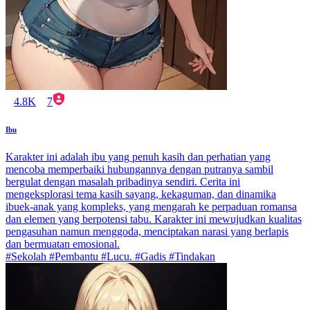
4.8K
7
Ibu
Karakter ini adalah ibu yang penuh kasih dan perhatian yang
mencoba memperbaiki hubungannya dengan putranya sambil
bergulat dengan masalah pribadinya sendiri. Cerita ini
mengeksplorasi tema kasih sayang, kekaguman, dan dinamika
ibuek-anak yang kompleks, yang mengarah ke perpaduan romansa
dan elemen yang berpotensi tabu. Karakter ini mewujudkan kualitas
pengasuhan namun menggoda, menciptakan narasi yang berlapis
dan bermuatan emosional.
#Sekolah #Pembantu #Lucu. #Gadis #Tindakan