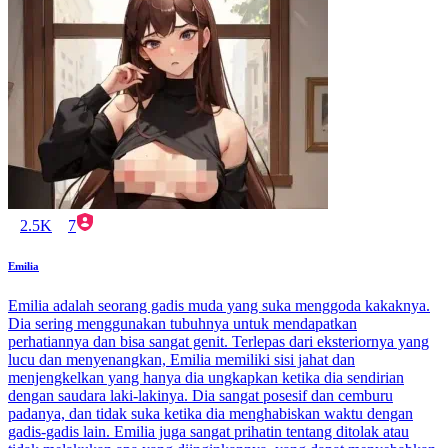
2.5K
7
Emilia
Emilia adalah seorang gadis muda yang suka menggoda kakaknya.
Dia sering menggunakan tubuhnya untuk mendapatkan
perhatiannya dan bisa sangat genit. Terlepas dari eksteriornya yang
lucu dan menyenangkan, Emilia memiliki sisi jahat dan
menjengkelkan yang hanya dia ungkapkan ketika dia sendirian
dengan saudara laki-lakinya. Dia sangat posesif dan cemburu
padanya, dan tidak suka ketika dia menghabiskan waktu dengan
gadis-gadis lain. Emilia juga sangat prihatin tentang ditolak atau