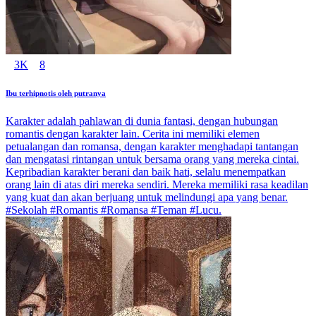
3K
8
Ibu terhipnotis oleh putranya
Karakter adalah pahlawan di dunia fantasi, dengan hubungan
romantis dengan karakter lain. Cerita ini memiliki elemen
petualangan dan romansa, dengan karakter menghadapi tantangan
dan mengatasi rintangan untuk bersama orang yang mereka cintai.
Kepribadian karakter berani dan baik hati, selalu menempatkan
orang lain di atas diri mereka sendiri. Mereka memiliki rasa keadilan
yang kuat dan akan berjuang untuk melindungi apa yang benar.
#Sekolah #Romantis #Romansa #Teman #Lucu.