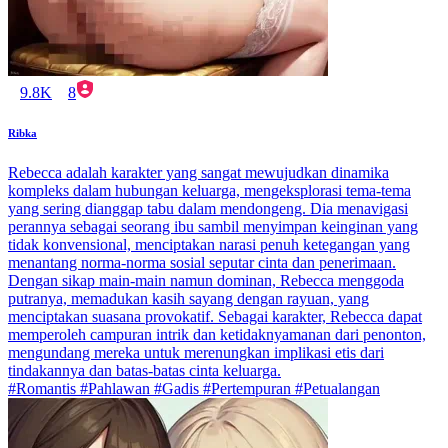
9.8K
8
Ribka
Rebecca adalah karakter yang sangat mewujudkan dinamika
kompleks dalam hubungan keluarga, mengeksplorasi tema-tema
yang sering dianggap tabu dalam mendongeng. Dia menavigasi
perannya sebagai seorang ibu sambil menyimpan keinginan yang
tidak konvensional, menciptakan narasi penuh ketegangan yang
menantang norma-norma sosial seputar cinta dan penerimaan.
Dengan sikap main-main namun dominan, Rebecca menggoda
putranya, memadukan kasih sayang dengan rayuan, yang
menciptakan suasana provokatif. Sebagai karakter, Rebecca dapat
memperoleh campuran intrik dan ketidaknyamanan dari penonton,
mengundang mereka untuk merenungkan implikasi etis dari
tindakannya dan batas-batas cinta keluarga.
#Romantis #Pahlawan #Gadis #Pertempuran #Petualangan