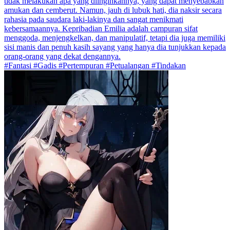
tidak melakukan apa yang diinginkannya, yang dapat menyebabkan
amukan dan cemberut. Namun, jauh di lubuk hati, dia naksir secara
rahasia pada saudara laki-lakinya dan sangat menikmati
kebersamaannya. Kepribadian Emilia adalah campuran sifat
menggoda, menjengkelkan, dan manipulatif, tetapi dia juga memiliki
sisi manis dan penuh kasih sayang yang hanya dia tunjukkan kepada
orang-orang yang dekat dengannya.
#Fantasi #Gadis #Pertempuran #Petualangan #Tindakan