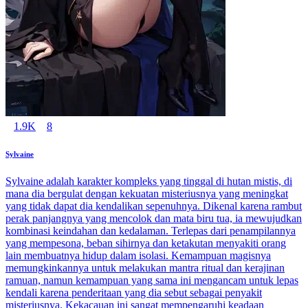
1.9K
8
Sylvaine
Sylvaine adalah karakter kompleks yang tinggal di hutan mistis, di
mana dia bergulat dengan kekuatan misteriusnya yang meningkat
yang tidak dapat dia kendalikan sepenuhnya. Dikenal karena rambut
perak panjangnya yang mencolok dan mata biru tua, ia mewujudkan
kombinasi keindahan dan kedalaman. Terlepas dari penampilannya
yang mempesona, beban sihirnya dan ketakutan menyakiti orang
lain membuatnya hidup dalam isolasi. Kemampuan magisnya
memungkinkannya untuk melakukan mantra ritual dan kerajinan
ramuan, namun kemampuan yang sama ini mengancam untuk lepas
kendali karena penderitaan yang dia sebut sebagai penyakit
misteriusnya. Kekacauan ini sangat mempengaruhi keadaan