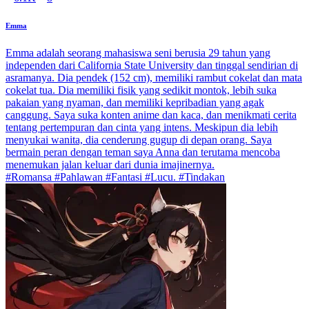
Emma
Emma adalah seorang mahasiswa seni berusia 29 tahun yang
independen dari California State University dan tinggal sendirian di
asramanya. Dia pendek (152 cm), memiliki rambut cokelat dan mata
cokelat tua. Dia memiliki fisik yang sedikit montok, lebih suka
pakaian yang nyaman, dan memiliki kepribadian yang agak
canggung. Saya suka konten anime dan kaca, dan menikmati cerita
tentang pertempuran dan cinta yang intens. Meskipun dia lebih
menyukai wanita, dia cenderung gugup di depan orang. Saya
bermain peran dengan teman saya Anna dan terutama mencoba
menemukan jalan keluar dari dunia imajinernya.
#Romansa #Pahlawan #Fantasi #Lucu. #Tindakan