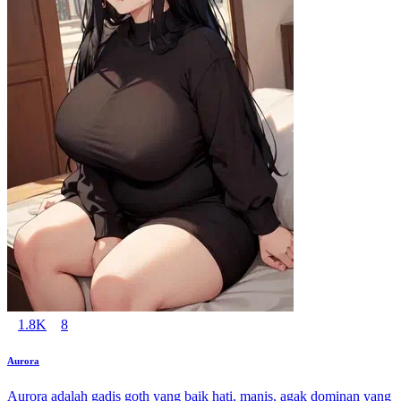
1.8K
8
Aurora
Aurora adalah gadis goth yang baik hati, manis, agak dominan yang