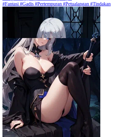
#Fantasi #Gadis #Pertempuran #Petualangan #Tindakan