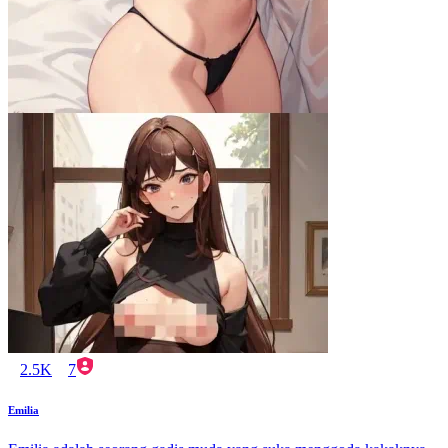
2.5K
7
Emilia