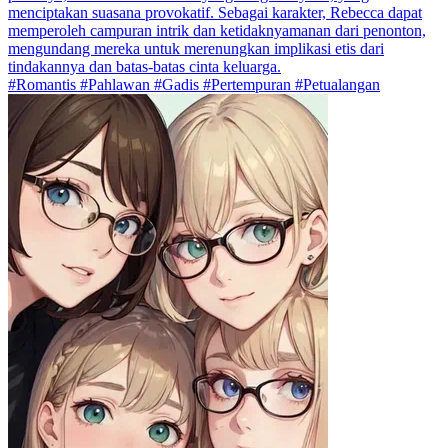
menciptakan suasana provokatif. Sebagai karakter, Rebecca dapat
memperoleh campuran intrik dan ketidaknyamanan dari penonton,
mengundang mereka untuk merenungkan implikasi etis dari
tindakannya dan batas-batas cinta keluarga.
#Romantis #Pahlawan #Gadis #Pertempuran #Petualangan