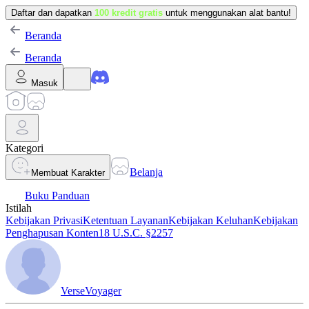
Daftar dan dapatkan
100 kredit gratis
untuk menggunakan alat bantu!
Beranda
Beranda
Masuk
Kategori
Belanja
Membuat Karakter
Buku Panduan
Istilah
Kebijakan Privasi
Ketentuan Layanan
Kebijakan Keluhan
Kebijakan
Penghapusan Konten
18 U.S.C. §2257
VerseVoyager