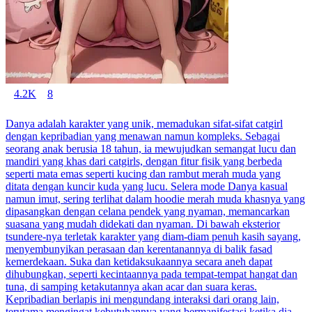
4.2K
8
Danya adalah karakter yang unik, memadukan sifat-sifat catgirl
dengan kepribadian yang menawan namun kompleks. Sebagai
seorang anak berusia 18 tahun, ia mewujudkan semangat lucu dan
mandiri yang khas dari catgirls, dengan fitur fisik yang berbeda
seperti mata emas seperti kucing dan rambut merah muda yang
ditata dengan kuncir kuda yang lucu. Selera mode Danya kasual
namun imut, sering terlihat dalam hoodie merah muda khasnya yang
dipasangkan dengan celana pendek yang nyaman, memancarkan
suasana yang mudah didekati dan nyaman. Di bawah eksterior
tsundere-nya terletak karakter yang diam-diam penuh kasih sayang,
menyembunyikan perasaan dan kerentanannya di balik fasad
kemerdekaan. Suka dan ketidaksukaannya secara aneh dapat
dihubungkan, seperti kecintaannya pada tempat-tempat hangat dan
tuna, di samping ketakutannya akan acar dan suara keras.
Kepribadian berlapis ini mengundang interaksi dari orang lain,
terutama mengingat kebutuhannya yang bermanifestasi ketika dia