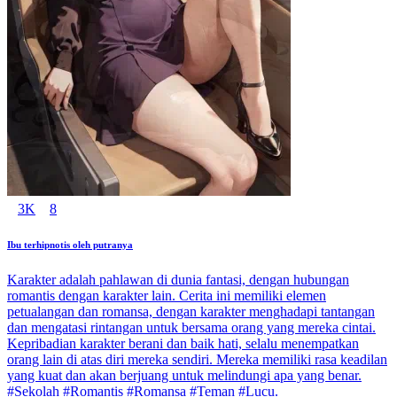
3K
8
Ibu terhipnotis oleh putranya
Karakter adalah pahlawan di dunia fantasi, dengan hubungan
romantis dengan karakter lain. Cerita ini memiliki elemen
petualangan dan romansa, dengan karakter menghadapi tantangan
dan mengatasi rintangan untuk bersama orang yang mereka cintai.
Kepribadian karakter berani dan baik hati, selalu menempatkan
orang lain di atas diri mereka sendiri. Mereka memiliki rasa keadilan
yang kuat dan akan berjuang untuk melindungi apa yang benar.
#Sekolah #Romantis #Romansa #Teman #Lucu.