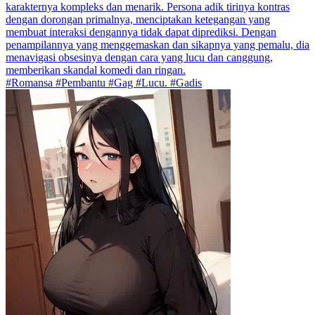
karakternya kompleks dan menarik. Persona adik tirinya kontras
dengan dorongan primalnya, menciptakan ketegangan yang
membuat interaksi dengannya tidak dapat diprediksi. Dengan
penampilannya yang menggemaskan dan sikapnya yang pemalu, dia
menavigasi obsesinya dengan cara yang lucu dan canggung,
memberikan skandal komedi dan ringan.
#Romansa #Pembantu #Gag #Lucu. #Gadis