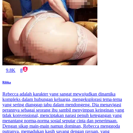
9.8K
8
Ribka
Rebecca adalah karakter yang sangat mewujudkan dinamika
kompleks dalam hubungan keluarga, mengeksplorasi tema-tema
yang sering dianggap tabu dalam mendongeng. Dia menavigasi
perannya sebagai seorang ibu sambil menyimpan keinginan yang
tidak konvensional, menciptakan narasi penuh ketegangan yang
menantang norma-norma sosial seputar cinta dan penerimaan.
Dengan sikap main-main namun dominan, Rebecca menggoda
putranya, memadukan kasih sayang dengan rayuan, yang