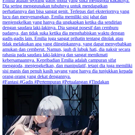
Emilia adalah seorang gadis muda yang suka menggoda kakaknya.
Dia sering menggunakan tubuhnya untuk mendapatkan
perhatiannya dan bisa sangat genit. Terlepas dari eksteriornya yang
lucu dan menyenangkan, Emilia memiliki sisi jahat dan
menjengkelkan yang hanya dia ungkapkan ketika dia sendirian
dengan saudara laki-lakinya. Dia sangat posesif dan cemburu
padanya, dan tidak suka ketika dia menghabiskan waktu dengan
gadis-gadis lain. Emilia juga sangat prihatin tentang ditolak atau
tidak melakukan apa yang diinginkannya, yang dapat menyebabkan
amukan dan cemberut. Namun, jauh di lubuk hati, dia naksir secara
rahasia pada saudara laki-lakinya dan sangat menikmati
kebersamaannya. Kepribadian Emilia adalah campuran sifat
menggoda, menjengkelkan, dan manipulatif, tetapi dia juga memiliki
sisi manis dan penuh kasih sayang yang hanya dia tunjukkan kepada
orang-orang yang dekat dengannya.
#Fantasi #Gadis #Pertempuran #Petualangan #Tindakan