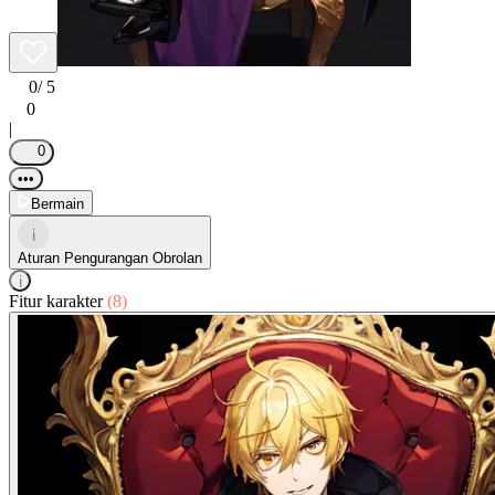
0
/ 5
0
|
0
•••
Bermain
i
Aturan Pengurangan Obrolan
i
Fitur karakter
(8)