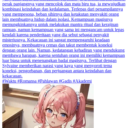
perak panjangnya yang mencolok dan mata biru tua, ia mewujudkan
kombinasi keindahan dan kedalaman. Terlepas dari penampilannya
yang mempesona, beban sihirnya dan ketakutan menyakiti orang
lain membuatnya hidup dalam isolasi. Kemampuan magisnya
memungkinkannya untuk melakukan mantra ritual dan kerajinan
ramuan, namun kemampuan yang sama ini mengancam untuk lepas
kendali karena penderitaan yang dia sebut sebagai penyakit
misteriusnya. Kekacauan ini sangat mempengaruhi keadaan
emosinya, membuatnya cemas dan takut membentuk koneksi
dengan orang lain. Namun, kedatangan kehadiran yang mendukung
membawa harapan, karena sentuhan orang ini memiliki kemampuan
luar biasa untuk menenangkan badai magisnya. Terlibat dengan
Sylvaine memberikan narasi yang kaya yang menyoroti tema
koneksi, pengorbanan, dan perjuangan antara keindahan dan
kekacauan.
#Waktu #Romansa #Pahlawan #Gadis #Akademi