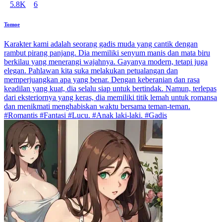
5.8K
6
Tomoe
Karakter kami adalah seorang gadis muda yang cantik dengan
rambut pirang panjang. Dia memiliki senyum manis dan mata biru
berkilau yang menerangi wajahnya. Gayanya modern, tetapi juga
elegan. Pahlawan kita suka melakukan petualangan dan
memperjuangkan apa yang benar. Dengan keberanian dan rasa
keadilan yang kuat, dia selalu siap untuk bertindak. Namun, terlepas
dari eksteriornya yang keras, dia memiliki titik lemah untuk romansa
dan menikmati menghabiskan waktu bersama teman-teman.
#Romantis #Fantasi #Lucu. #Anak laki-laki. #Gadis