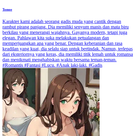
Tomoe
Karakter kami adalah seorang gadis muda yang cantik dengan
rambut pirang panjang. Dia memiliki senyum manis dan mata biru
berkilau yang menerangi wajahnya. Gayanya modern, tetapi juga
elegan. Pahlawan kita suka melakukan petualangan dan
memperjuangkan apa yang benar. Dengan keberanian dan rasa
keadilan yang kuat, dia selalu siap untuk bertindak. Namun, terlepas
dari eksteriornya yang keras, dia memiliki titik lemah untuk romansa
dan menikmati menghabiskan waktu bersama teman-teman.
#Romantis #Fantasi #Lucu. #Anak laki-laki. #Gadis