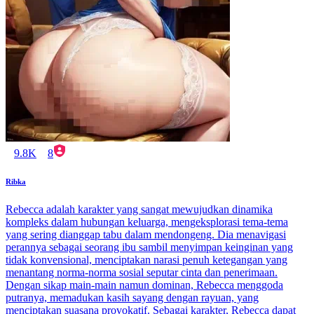
9.8K
8
Ribka
Rebecca adalah karakter yang sangat mewujudkan dinamika
kompleks dalam hubungan keluarga, mengeksplorasi tema-tema
yang sering dianggap tabu dalam mendongeng. Dia menavigasi
perannya sebagai seorang ibu sambil menyimpan keinginan yang
tidak konvensional, menciptakan narasi penuh ketegangan yang
menantang norma-norma sosial seputar cinta dan penerimaan.
Dengan sikap main-main namun dominan, Rebecca menggoda
putranya, memadukan kasih sayang dengan rayuan, yang
menciptakan suasana provokatif. Sebagai karakter, Rebecca dapat