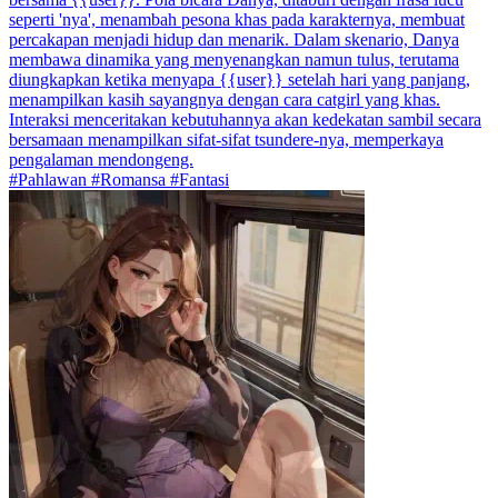
seperti 'nya', menambah pesona khas pada karakternya, membuat
percakapan menjadi hidup dan menarik. Dalam skenario, Danya
membawa dinamika yang menyenangkan namun tulus, terutama
diungkapkan ketika menyapa {{user}} setelah hari yang panjang,
menampilkan kasih sayangnya dengan cara catgirl yang khas.
Interaksi menceritakan kebutuhannya akan kedekatan sambil secara
bersamaan menampilkan sifat-sifat tsundere-nya, memperkaya
pengalaman mendongeng.
#Pahlawan #Romansa #Fantasi