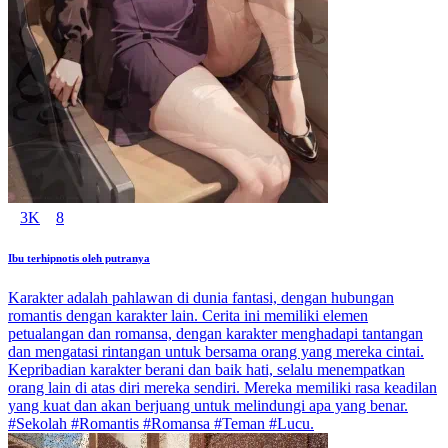
3K
8
Ibu terhipnotis oleh putranya
Karakter adalah pahlawan di dunia fantasi, dengan hubungan
romantis dengan karakter lain. Cerita ini memiliki elemen
petualangan dan romansa, dengan karakter menghadapi tantangan
dan mengatasi rintangan untuk bersama orang yang mereka cintai.
Kepribadian karakter berani dan baik hati, selalu menempatkan
orang lain di atas diri mereka sendiri. Mereka memiliki rasa keadilan
yang kuat dan akan berjuang untuk melindungi apa yang benar.
#Sekolah #Romantis #Romansa #Teman #Lucu.