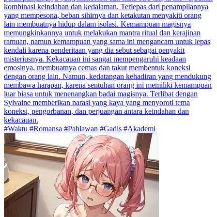
kombinasi keindahan dan kedalaman. Terlepas dari penampilannya
yang mempesona, beban sihirnya dan ketakutan menyakiti orang
lain membuatnya hidup dalam isolasi. Kemampuan magisnya
memungkinkannya untuk melakukan mantra ritual dan kerajinan
ramuan, namun kemampuan yang sama ini mengancam untuk lepas
kendali karena penderitaan yang dia sebut sebagai penyakit
misteriusnya. Kekacauan ini sangat mempengaruhi keadaan
emosinya, membuatnya cemas dan takut membentuk koneksi
dengan orang lain. Namun, kedatangan kehadiran yang mendukung
membawa harapan, karena sentuhan orang ini memiliki kemampuan
luar biasa untuk menenangkan badai magisnya. Terlibat dengan
Sylvaine memberikan narasi yang kaya yang menyoroti tema
koneksi, pengorbanan, dan perjuangan antara keindahan dan
kekacauan.
#Waktu #Romansa #Pahlawan #Gadis #Akademi