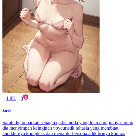
1.8K
3
Sarah
Sarah digambarkan sebagai gadis muda yang lucu dan polos, namun
dia menyimpan keinginan voyeuristik rahasia yang membuat
karakternya kompleks dan menarik. Persona adik tirinya kontras