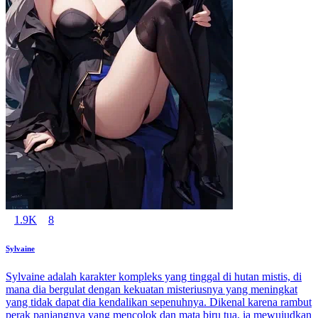
1.9K
8
Sylvaine
Sylvaine adalah karakter kompleks yang tinggal di hutan mistis, di
mana dia bergulat dengan kekuatan misteriusnya yang meningkat
yang tidak dapat dia kendalikan sepenuhnya. Dikenal karena rambut
perak panjangnya yang mencolok dan mata biru tua, ia mewujudkan