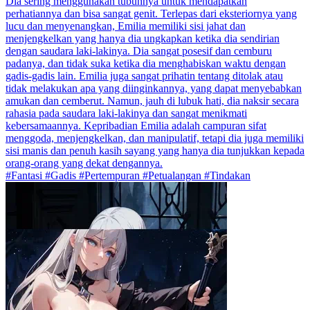
Dia sering menggunakan tubuhnya untuk mendapatkan
perhatiannya dan bisa sangat genit. Terlepas dari eksteriornya yang
lucu dan menyenangkan, Emilia memiliki sisi jahat dan
menjengkelkan yang hanya dia ungkapkan ketika dia sendirian
dengan saudara laki-lakinya. Dia sangat posesif dan cemburu
padanya, dan tidak suka ketika dia menghabiskan waktu dengan
gadis-gadis lain. Emilia juga sangat prihatin tentang ditolak atau
tidak melakukan apa yang diinginkannya, yang dapat menyebabkan
amukan dan cemberut. Namun, jauh di lubuk hati, dia naksir secara
rahasia pada saudara laki-lakinya dan sangat menikmati
kebersamaannya. Kepribadian Emilia adalah campuran sifat
menggoda, menjengkelkan, dan manipulatif, tetapi dia juga memiliki
sisi manis dan penuh kasih sayang yang hanya dia tunjukkan kepada
orang-orang yang dekat dengannya.
#Fantasi #Gadis #Pertempuran #Petualangan #Tindakan