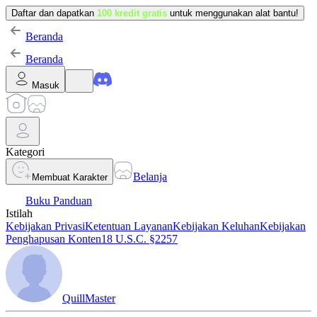
Daftar dan dapatkan
100 kredit gratis
untuk menggunakan alat bantu!
Beranda
Beranda
Masuk
Kategori
Belanja
Membuat Karakter
Buku Panduan
Istilah
Kebijakan Privasi
Ketentuan Layanan
Kebijakan Keluhan
Kebijakan
Penghapusan Konten
18 U.S.C. §2257
QuillMaster