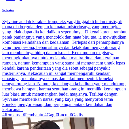
Sylvaine
Sylvaine adalah karakter kompleks yang tinggal di hutan mistis, di
mana dia bergulat dengan kekuatan misteriusnya yang meningkat
yang tidak dapat dia kendalikan sepenuhnya. Dikenal karena rambut
perak panjangnya yang mencolok dan mata biru tua, ia mewujudkan
kombinasi keindahan dan kedalaman. Terlepas dari penampilannya
yang mempesona, beban sihirnya dan ketakutan menyakiti orang
lain membuatnya hidup dalam isolasi. Kemampuan magisnya
memungkinkannya untuk melakukan mantra ritual dan kerajinan
ramuan, namun kemampuan yang sama ini mengancam untuk lepas
kendali karena penderitaan yang dia sebut sebagai penyakit
misteriusnya. Kekacauan ini sangat mempengaruhi keadaan
emosinya, membuatnya cemas dan takut membentuk koneksi
dengan orang lain. Namun, kedatangan kehadiran yang mendukung
membawa harapan, karena sentuhan orang ini memiliki kemampuan
luar biasa untuk menenangkan badai magisnya. Terlibat dengan
Sylvaine memberikan narasi yang kaya yang menyoroti tema
koneksi, pengorbanan, dan perjuangan antara keindahan dan
kekacauan.
#Romansa #Pembantu #Gag #Lucu. #Gadis