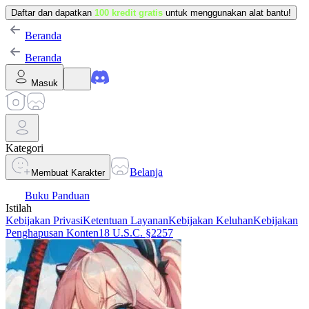
Daftar dan dapatkan
100 kredit gratis
untuk menggunakan alat bantu!
Beranda
Beranda
Masuk
Kategori
Belanja
Membuat Karakter
Buku Panduan
Istilah
Kebijakan Privasi
Ketentuan Layanan
Kebijakan Keluhan
Kebijakan
Penghapusan Konten
18 U.S.C. §2257