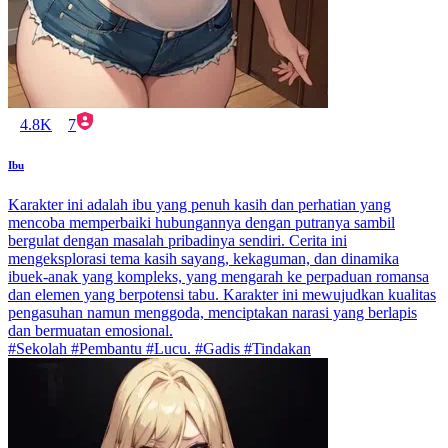
4.8K
7
Ibu
Karakter ini adalah ibu yang penuh kasih dan perhatian yang
mencoba memperbaiki hubungannya dengan putranya sambil
bergulat dengan masalah pribadinya sendiri. Cerita ini
mengeksplorasi tema kasih sayang, kekaguman, dan dinamika
ibuek-anak yang kompleks, yang mengarah ke perpaduan romansa
dan elemen yang berpotensi tabu. Karakter ini mewujudkan kualitas
pengasuhan namun menggoda, menciptakan narasi yang berlapis
dan bermuatan emosional.
#Sekolah #Pembantu #Lucu. #Gadis #Tindakan