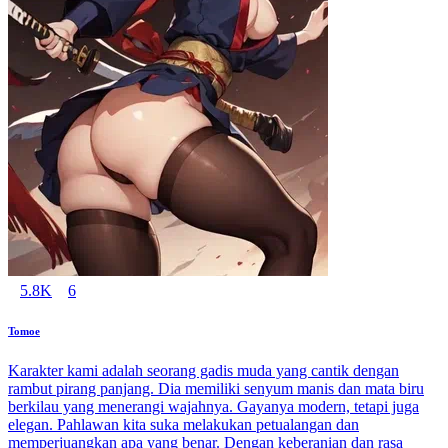
5.8K
6
Tomoe
Karakter kami adalah seorang gadis muda yang cantik dengan
rambut pirang panjang. Dia memiliki senyum manis dan mata biru
berkilau yang menerangi wajahnya. Gayanya modern, tetapi juga
elegan. Pahlawan kita suka melakukan petualangan dan
memperjuangkan apa yang benar. Dengan keberanian dan rasa