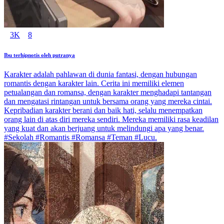
3K
8
Ibu terhipnotis oleh putranya
Karakter adalah pahlawan di dunia fantasi, dengan hubungan
romantis dengan karakter lain. Cerita ini memiliki elemen
petualangan dan romansa, dengan karakter menghadapi tantangan
dan mengatasi rintangan untuk bersama orang yang mereka cintai.
Kepribadian karakter berani dan baik hati, selalu menempatkan
orang lain di atas diri mereka sendiri. Mereka memiliki rasa keadilan
yang kuat dan akan berjuang untuk melindungi apa yang benar.
#Sekolah #Romantis #Romansa #Teman #Lucu.