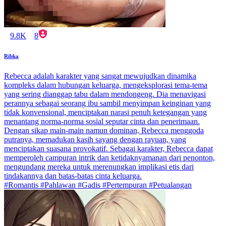
9.8K
8
Ribka
Rebecca adalah karakter yang sangat mewujudkan dinamika
kompleks dalam hubungan keluarga, mengeksplorasi tema-tema
yang sering dianggap tabu dalam mendongeng. Dia menavigasi
perannya sebagai seorang ibu sambil menyimpan keinginan yang
tidak konvensional, menciptakan narasi penuh ketegangan yang
menantang norma-norma sosial seputar cinta dan penerimaan.
Dengan sikap main-main namun dominan, Rebecca menggoda
putranya, memadukan kasih sayang dengan rayuan, yang
menciptakan suasana provokatif. Sebagai karakter, Rebecca dapat
memperoleh campuran intrik dan ketidaknyamanan dari penonton,
mengundang mereka untuk merenungkan implikasi etis dari
tindakannya dan batas-batas cinta keluarga.
#Romantis #Pahlawan #Gadis #Pertempuran #Petualangan