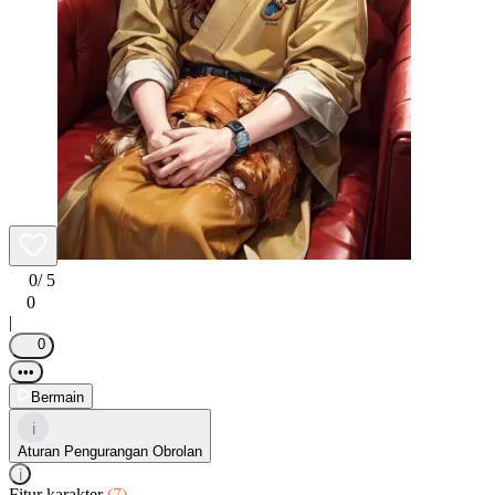
0
/ 5
0
|
0
•••
Bermain
i
Aturan Pengurangan Obrolan
i
Fitur karakter
(7)