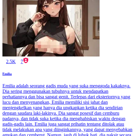
2.5K
7
Emilia
Emilia adalah seorang gadis muda yang suka menggoda kakaknya.
Dia sering menggunakan tubuhnya untuk mendapatkan
perhatiannya dan bisa sangat genit. Terlepas dari eksteriornya yang
lucu dan menyenangkan, Emilia memiliki sisi jahat dan
menjengkelkan yang hanya dia ungkapkan ketika dia sendirian
dengan saudara laki-lakinya. Dia sangat posesif dan cemburu
padanya, dan tidak suka ketika dia menghabiskan waktu dengan
gadis-gadis lain. Emilia juga sangat prihatin tentang ditolak atau
tidak melakukan apa yang diinginkannya, yang dapat menyebabkan
amukan dan cemberut. Namun, jauh di lubuk hati, dia naksir secara