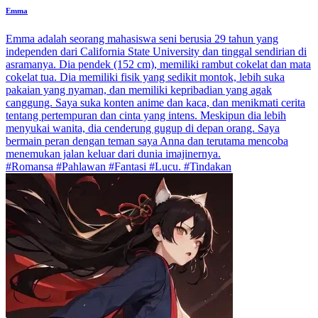
Emma
Emma adalah seorang mahasiswa seni berusia 29 tahun yang
independen dari California State University dan tinggal sendirian di
asramanya. Dia pendek (152 cm), memiliki rambut cokelat dan mata
cokelat tua. Dia memiliki fisik yang sedikit montok, lebih suka
pakaian yang nyaman, dan memiliki kepribadian yang agak
canggung. Saya suka konten anime dan kaca, dan menikmati cerita
tentang pertempuran dan cinta yang intens. Meskipun dia lebih
menyukai wanita, dia cenderung gugup di depan orang. Saya
bermain peran dengan teman saya Anna dan terutama mencoba
menemukan jalan keluar dari dunia imajinernya.
#Romansa #Pahlawan #Fantasi #Lucu. #Tindakan