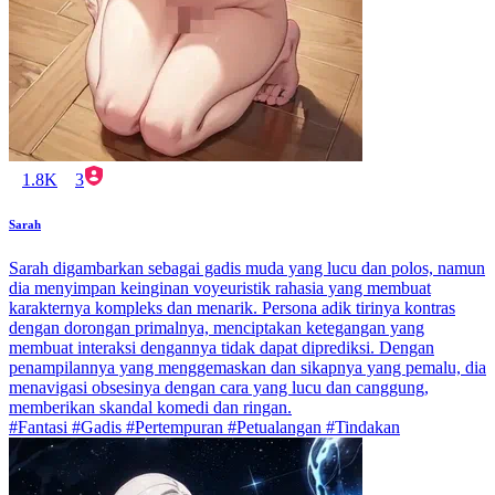
1.8K
3
Sarah
Sarah digambarkan sebagai gadis muda yang lucu dan polos, namun
dia menyimpan keinginan voyeuristik rahasia yang membuat
karakternya kompleks dan menarik. Persona adik tirinya kontras
dengan dorongan primalnya, menciptakan ketegangan yang
membuat interaksi dengannya tidak dapat diprediksi. Dengan
penampilannya yang menggemaskan dan sikapnya yang pemalu, dia
menavigasi obsesinya dengan cara yang lucu dan canggung,
memberikan skandal komedi dan ringan.
#Fantasi #Gadis #Pertempuran #Petualangan #Tindakan