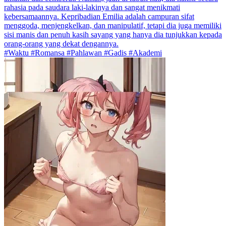
rahasia pada saudara laki-lakinya dan sangat menikmati
kebersamaannya. Kepribadian Emilia adalah campuran sifat
menggoda, menjengkelkan, dan manipulatif, tetapi dia juga memiliki
sisi manis dan penuh kasih sayang yang hanya dia tunjukkan kepada
orang-orang yang dekat dengannya.
#Waktu #Romansa #Pahlawan #Gadis #Akademi