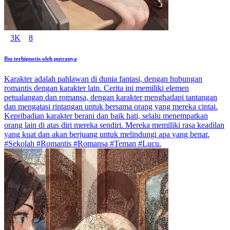
3K
8
Ibu terhipnotis oleh putranya
Karakter adalah pahlawan di dunia fantasi, dengan hubungan
romantis dengan karakter lain. Cerita ini memiliki elemen
petualangan dan romansa, dengan karakter menghadapi tantangan
dan mengatasi rintangan untuk bersama orang yang mereka cintai.
Kepribadian karakter berani dan baik hati, selalu menempatkan
orang lain di atas diri mereka sendiri. Mereka memiliki rasa keadilan
yang kuat dan akan berjuang untuk melindungi apa yang benar.
#Sekolah #Romantis #Romansa #Teman #Lucu.