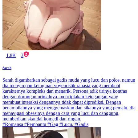
1.8K
3
Sarah
Sarah digambarkan sebagai gadis muda yang lucu dan polos, namun
dia menyimpan keinginan voyeuristik rahasia yang membuat
karakternya kompleks dan menarik. Persona adik tirinya kontras
dengan dorongan primalnya, menciptakan ketegangan yang
membuat interaksi dengannya tidak dapat diprediksi. Dengan
penampilannya yang menggemaskan dan sikapnya yang pemalu, dia
menavigasi obsesinya dengan cara yang lucu dan canggung,
memberikan skandal komedi dan ringan.
#Romansa #Pembantu #Gag #Lucu. #Gadis