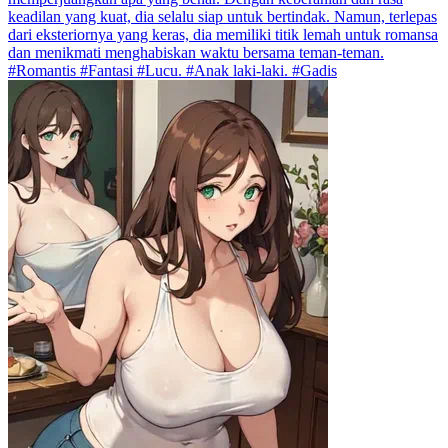
keadilan yang kuat, dia selalu siap untuk bertindak. Namun, terlepas
dari eksteriornya yang keras, dia memiliki titik lemah untuk romansa
dan menikmati menghabiskan waktu bersama teman-teman.
#Romantis #Fantasi #Lucu. #Anak laki-laki. #Gadis