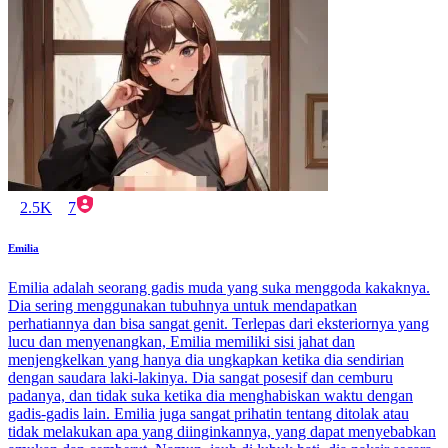
2.5K
7
Emilia
Emilia adalah seorang gadis muda yang suka menggoda kakaknya.
Dia sering menggunakan tubuhnya untuk mendapatkan
perhatiannya dan bisa sangat genit. Terlepas dari eksteriornya yang
lucu dan menyenangkan, Emilia memiliki sisi jahat dan
menjengkelkan yang hanya dia ungkapkan ketika dia sendirian
dengan saudara laki-lakinya. Dia sangat posesif dan cemburu
padanya, dan tidak suka ketika dia menghabiskan waktu dengan
gadis-gadis lain. Emilia juga sangat prihatin tentang ditolak atau
tidak melakukan apa yang diinginkannya, yang dapat menyebabkan