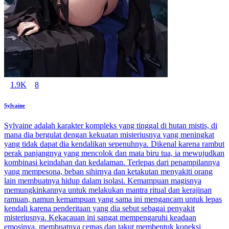
1.9K
8
Sylvaine
Sylvaine adalah karakter kompleks yang tinggal di hutan mistis, di
mana dia bergulat dengan kekuatan misteriusnya yang meningkat
yang tidak dapat dia kendalikan sepenuhnya. Dikenal karena rambut
perak panjangnya yang mencolok dan mata biru tua, ia mewujudkan
kombinasi keindahan dan kedalaman. Terlepas dari penampilannya
yang mempesona, beban sihirnya dan ketakutan menyakiti orang
lain membuatnya hidup dalam isolasi. Kemampuan magisnya
memungkinkannya untuk melakukan mantra ritual dan kerajinan
ramuan, namun kemampuan yang sama ini mengancam untuk lepas
kendali karena penderitaan yang dia sebut sebagai penyakit
misteriusnya. Kekacauan ini sangat mempengaruhi keadaan
emosinya, membuatnya cemas dan takut membentuk koneksi