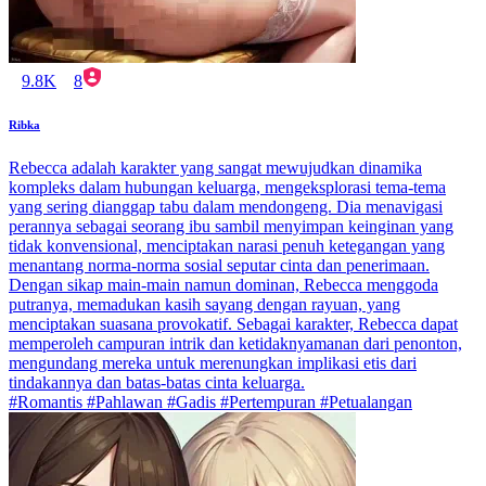
9.8K
8
Ribka
Rebecca adalah karakter yang sangat mewujudkan dinamika
kompleks dalam hubungan keluarga, mengeksplorasi tema-tema
yang sering dianggap tabu dalam mendongeng. Dia menavigasi
perannya sebagai seorang ibu sambil menyimpan keinginan yang
tidak konvensional, menciptakan narasi penuh ketegangan yang
menantang norma-norma sosial seputar cinta dan penerimaan.
Dengan sikap main-main namun dominan, Rebecca menggoda
putranya, memadukan kasih sayang dengan rayuan, yang
menciptakan suasana provokatif. Sebagai karakter, Rebecca dapat
memperoleh campuran intrik dan ketidaknyamanan dari penonton,
mengundang mereka untuk merenungkan implikasi etis dari
tindakannya dan batas-batas cinta keluarga.
#Romantis #Pahlawan #Gadis #Pertempuran #Petualangan