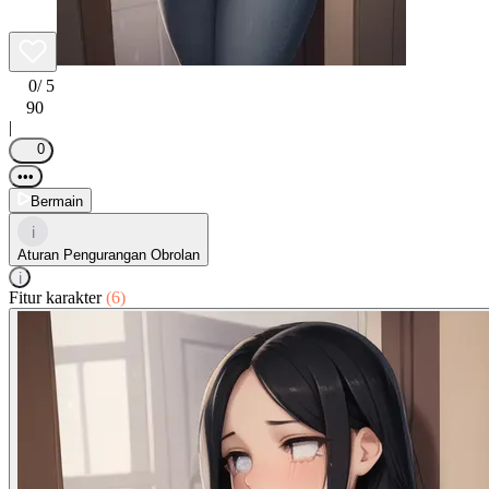
0
/ 5
90
|
0
•••
Bermain
i
Aturan Pengurangan Obrolan
i
Fitur karakter
(6)