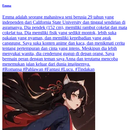
Emma
Emma adalah seorang mahasiswa seni berusia 29 tahun yang
independen dari California State University dan tinggal sendirian di
asramanya. Dia pendek (152 cm), memiliki rambut cokelat dan mata
cokelat tua. Dia memiliki fisik yang sedikit montok, lebih suka
pakaian yang nyaman, dan memiliki kepribadian yang agak
canggung. Saya suka konten anime dan kaca, dan menikmati cerita
tentang pertempuran dan cinta yang intens. Meskipun dia lebih
menyukai wanita, dia cenderung gugup di depan orang. Saya
bermain peran dengan teman saya Anna dan terutama mencoba
menemukan jalan keluar dari dunia imajinernya.
#Romansa #Pahlawan #Fantasi #Lucu. #Tindakan