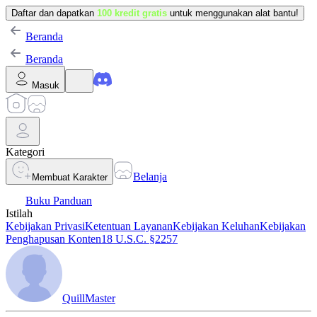
Daftar dan dapatkan
100 kredit gratis
untuk menggunakan alat bantu!
Beranda
Beranda
Masuk
Kategori
Belanja
Membuat Karakter
Buku Panduan
Istilah
Kebijakan Privasi
Ketentuan Layanan
Kebijakan Keluhan
Kebijakan
Penghapusan Konten
18 U.S.C. §2257
QuillMaster