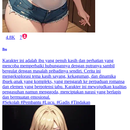
4.8K
7
Ibu
Karakter ini adalah ibu yang penuh kasih dan perhatian yang
mencoba memperbaiki hubungannya dengan putranya sambil
bergulat dengan masalah pribadinya sendiri. Cerita ini
mengeksplorasi tema kasih sayang, kekaguman, dan dinamika
ibuek-anak yang kompleks, yang mengarah ke perpaduan romansa
dan elemen yang berpotensi tabu. Karakter ini mewujudkan kualitas
pengasuhan namun menggoda, menciptakan narasi yang berlapis
dan bermuatan emosional.
#Sekolah #Pembantu #Lucu. #Gadis #Tindakan