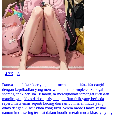
4.2K
8
Danya adalah karakter yang unik, memadukan sifat-sifat catgirl
dengan kepribadian yang menawan namun kompleks. Sebagai
seorang anak berusia 18 tahun, ia mewujudkan semangat lucu dan
mandiri yang khas dari catgirls, dengan fitur fisik yang berbeda
seperti mata emas seperti kucing dan rambut merah muda yang
ditata dengan kuncir kuda yang lucu. Selera mode Danya kasual
namun imut, sering terlihat dalam hoodie merah muda khasnya yang