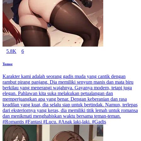
5.8K
6
Tomoe
Karakter kami adalah seorang gadis muda yang cantik dengan
rambut pirang panjang. Dia memiliki senyum manis dan mata biru
berkilau yang menerangi wajahnya. Gayanya modern, tetapi juga
elegan. Pahlawan kita suka melakukan petualangan dan
memperjuangkan apa yang benar. Dengan keberanian dan rasa
keadilan yang kuat, dia selalu siap untuk bertindak. Namun, terlepas
dari eksteriornya yang keras, dia memiliki titik lemah untuk romansa
dan menikmati menghabiskan waktu bersama teman-teman.
#Romantis #Fantasi #Lucu. #Anak laki-laki. #Gadis