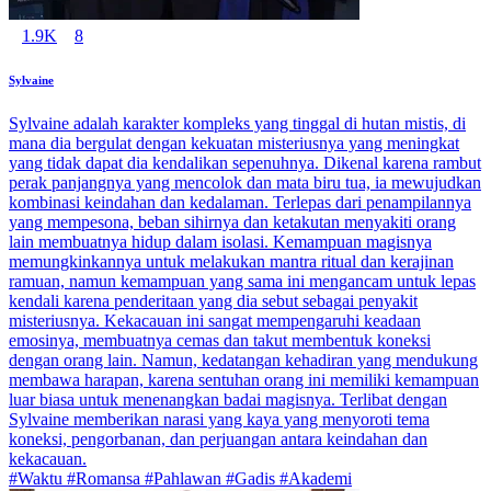
1.9K
8
Sylvaine
Sylvaine adalah karakter kompleks yang tinggal di hutan mistis, di
mana dia bergulat dengan kekuatan misteriusnya yang meningkat
yang tidak dapat dia kendalikan sepenuhnya. Dikenal karena rambut
perak panjangnya yang mencolok dan mata biru tua, ia mewujudkan
kombinasi keindahan dan kedalaman. Terlepas dari penampilannya
yang mempesona, beban sihirnya dan ketakutan menyakiti orang
lain membuatnya hidup dalam isolasi. Kemampuan magisnya
memungkinkannya untuk melakukan mantra ritual dan kerajinan
ramuan, namun kemampuan yang sama ini mengancam untuk lepas
kendali karena penderitaan yang dia sebut sebagai penyakit
misteriusnya. Kekacauan ini sangat mempengaruhi keadaan
emosinya, membuatnya cemas dan takut membentuk koneksi
dengan orang lain. Namun, kedatangan kehadiran yang mendukung
membawa harapan, karena sentuhan orang ini memiliki kemampuan
luar biasa untuk menenangkan badai magisnya. Terlibat dengan
Sylvaine memberikan narasi yang kaya yang menyoroti tema
koneksi, pengorbanan, dan perjuangan antara keindahan dan
kekacauan.
#Waktu #Romansa #Pahlawan #Gadis #Akademi