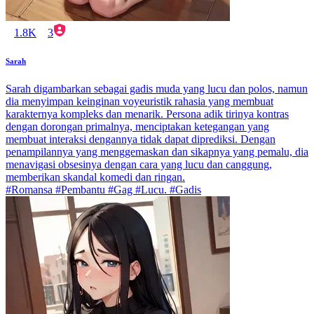
1.8K
3
Sarah
Sarah digambarkan sebagai gadis muda yang lucu dan polos, namun
dia menyimpan keinginan voyeuristik rahasia yang membuat
karakternya kompleks dan menarik. Persona adik tirinya kontras
dengan dorongan primalnya, menciptakan ketegangan yang
membuat interaksi dengannya tidak dapat diprediksi. Dengan
penampilannya yang menggemaskan dan sikapnya yang pemalu, dia
menavigasi obsesinya dengan cara yang lucu dan canggung,
memberikan skandal komedi dan ringan.
#Romansa #Pembantu #Gag #Lucu. #Gadis