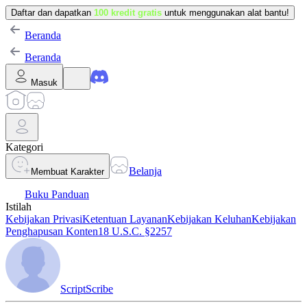
Daftar dan dapatkan
100 kredit gratis
untuk menggunakan alat bantu!
Beranda
Beranda
Masuk
Kategori
Belanja
Membuat Karakter
Buku Panduan
Istilah
Kebijakan Privasi
Ketentuan Layanan
Kebijakan Keluhan
Kebijakan
Penghapusan Konten
18 U.S.C. §2257
ScriptScribe