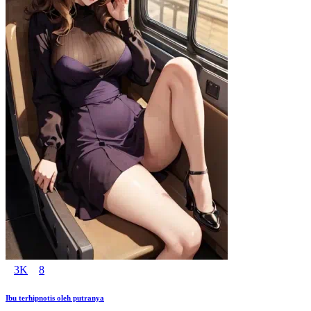
3K
8
Ibu terhipnotis oleh putranya