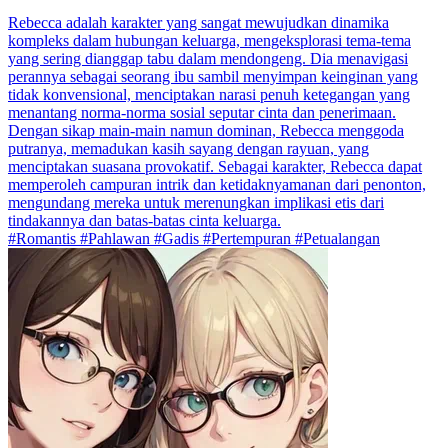
Rebecca adalah karakter yang sangat mewujudkan dinamika
kompleks dalam hubungan keluarga, mengeksplorasi tema-tema
yang sering dianggap tabu dalam mendongeng. Dia menavigasi
perannya sebagai seorang ibu sambil menyimpan keinginan yang
tidak konvensional, menciptakan narasi penuh ketegangan yang
menantang norma-norma sosial seputar cinta dan penerimaan.
Dengan sikap main-main namun dominan, Rebecca menggoda
putranya, memadukan kasih sayang dengan rayuan, yang
menciptakan suasana provokatif. Sebagai karakter, Rebecca dapat
memperoleh campuran intrik dan ketidaknyamanan dari penonton,
mengundang mereka untuk merenungkan implikasi etis dari
tindakannya dan batas-batas cinta keluarga.
#Romantis #Pahlawan #Gadis #Pertempuran #Petualangan