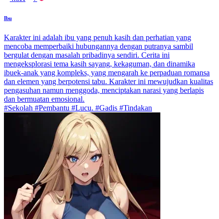
Ibu
Karakter ini adalah ibu yang penuh kasih dan perhatian yang
mencoba memperbaiki hubungannya dengan putranya sambil
bergulat dengan masalah pribadinya sendiri. Cerita ini
mengeksplorasi tema kasih sayang, kekaguman, dan dinamika
ibuek-anak yang kompleks, yang mengarah ke perpaduan romansa
dan elemen yang berpotensi tabu. Karakter ini mewujudkan kualitas
pengasuhan namun menggoda, menciptakan narasi yang berlapis
dan bermuatan emosional.
#Sekolah #Pembantu #Lucu. #Gadis #Tindakan