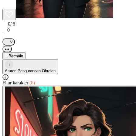
0
/ 5
0
|
0
•••
Bermain
i
Aturan Pengurangan Obrolan
i
Fitur karakter
(8)