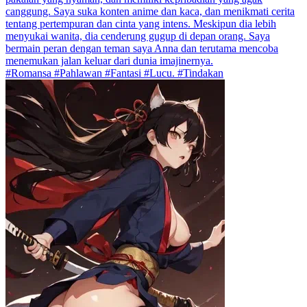
canggung. Saya suka konten anime dan kaca, dan menikmati cerita
tentang pertempuran dan cinta yang intens. Meskipun dia lebih
menyukai wanita, dia cenderung gugup di depan orang. Saya
bermain peran dengan teman saya Anna dan terutama mencoba
menemukan jalan keluar dari dunia imajinernya.
#Romansa #Pahlawan #Fantasi #Lucu. #Tindakan