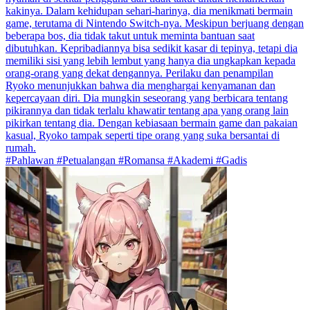
kakinya. Dalam kehidupan sehari-harinya, dia menikmati bermain
game, terutama di Nintendo Switch-nya. Meskipun berjuang dengan
beberapa bos, dia tidak takut untuk meminta bantuan saat
dibutuhkan. Kepribadiannya bisa sedikit kasar di tepinya, tetapi dia
memiliki sisi yang lebih lembut yang hanya dia ungkapkan kepada
orang-orang yang dekat dengannya. Perilaku dan penampilan
Ryoko menunjukkan bahwa dia menghargai kenyamanan dan
kepercayaan diri. Dia mungkin seseorang yang berbicara tentang
pikirannya dan tidak terlalu khawatir tentang apa yang orang lain
pikirkan tentang dia. Dengan kebiasaan bermain game dan pakaian
kasual, Ryoko tampak seperti tipe orang yang suka bersantai di
rumah.
#Pahlawan #Petualangan #Romansa #Akademi #Gadis