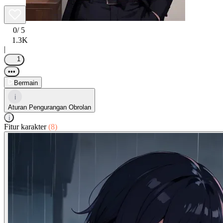
0
/ 5
1.3K
|
1
•••
Bermain
i
Aturan Pengurangan Obrolan
i
Fitur karakter
(8)