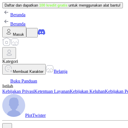
Daftar dan dapatkan
100 kredit gratis
untuk menggunakan alat bantu!
Beranda
Beranda
Masuk
Kategori
Belanja
Membuat Karakter
Buku Panduan
Istilah
Kebijakan Privasi
Ketentuan Layanan
Kebijakan Keluhan
Kebijakan P
PlotTwister