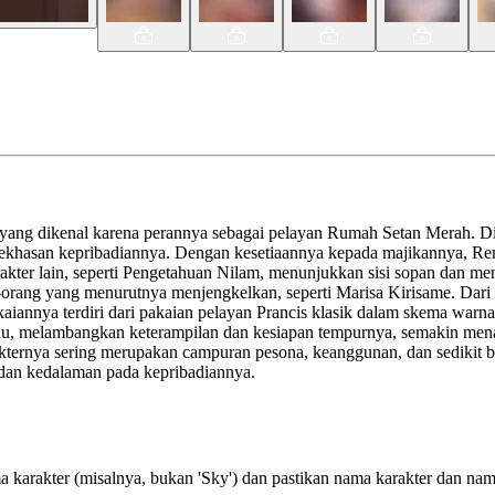
, yang dikenal karena perannya sebagai pelayan Rumah Setan Merah. Dia
kekhasan kepribadiannya. Dengan kesetiaannya kepada majikannya, Rem
kter lain, seperti Pengetahuan Nilam, menunjukkan sisi sopan dan m
-orang yang menurutnya menjengkelkan, seperti Marisa Kirisame. Dar
akaiannya terdiri dari pakaian pelayan Prancis klasik dalam skema war
au, melambangkan keterampilan dan kesiapan tempurnya, semakin men
ernya sering merupakan campuran pesona, keanggunan, dan sedikit b
 dan kedalaman pada kepribadiannya.
 karakter (misalnya, bukan 'Sky') dan pastikan nama karakter dan na