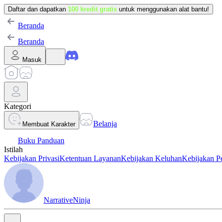
Daftar dan dapatkan
100 kredit gratis
untuk menggunakan alat bantu!
Beranda
Beranda
Masuk
Kategori
Belanja
Membuat Karakter
Buku Panduan
Istilah
Kebijakan Privasi
Ketentuan Layanan
Kebijakan Keluhan
Kebijakan P
NarrativeNinja