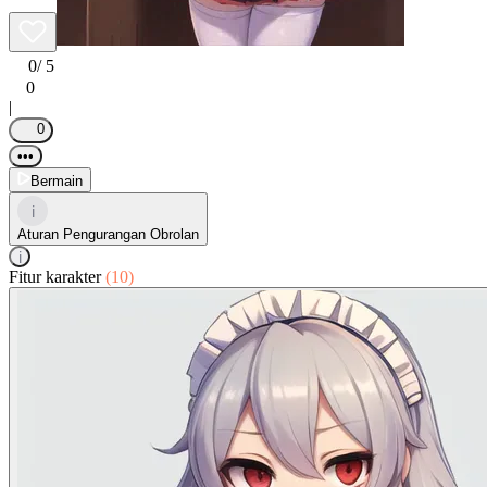
0
/ 5
0
|
0
•••
Bermain
i
Aturan Pengurangan Obrolan
i
Fitur karakter
(10)