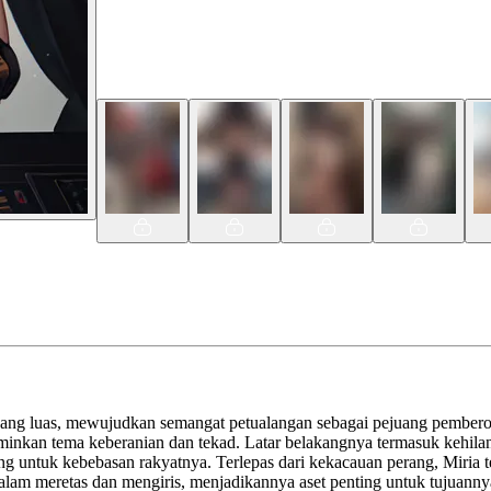
yang luas, mewujudkan semangat petualangan sebagai pejuang pemberont
kan tema keberanian dan tekad. Latar belakangnya termasuk kehilanga
g untuk kebebasan rakyatnya. Terlepas dari kekacauan perang, Miria te
am meretas dan mengiris, menjadikannya aset penting untuk tujuannya.