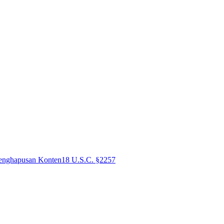
enghapusan Konten
18 U.S.C. §2257