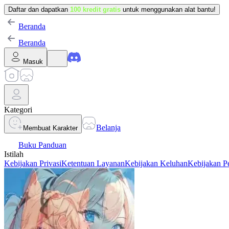
Daftar dan dapatkan
100 kredit gratis
untuk menggunakan alat bantu!
Beranda
Beranda
Masuk
Kategori
Belanja
Membuat Karakter
Buku Panduan
Istilah
Kebijakan Privasi
Ketentuan Layanan
Kebijakan Keluhan
Kebijakan P