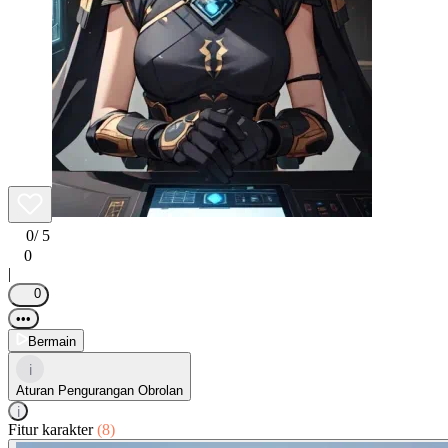
0
/ 5
0
|
0
•••
Bermain
i
Aturan Pengurangan Obrolan
i
Fitur karakter
(8)