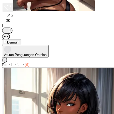
0
/ 5
30
|
0
•••
Bermain
i
Aturan Pengurangan Obrolan
i
Fitur karakter
(6)