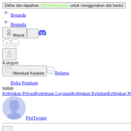
Daftar dan dapatkan
100 kredit gratis
untuk menggunakan alat bantu!
Beranda
Beranda
Masuk
Kategori
Belanja
Membuat Karakter
Buku Panduan
Istilah
Kebijakan Privasi
Ketentuan Layanan
Kebijakan Keluhan
Kebijakan P
PlotTwister