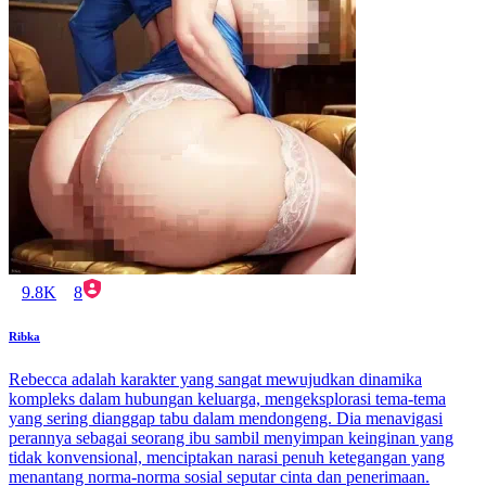
9.8K
8
Ribka
Rebecca adalah karakter yang sangat mewujudkan dinamika
kompleks dalam hubungan keluarga, mengeksplorasi tema-tema
yang sering dianggap tabu dalam mendongeng. Dia menavigasi
perannya sebagai seorang ibu sambil menyimpan keinginan yang
tidak konvensional, menciptakan narasi penuh ketegangan yang
menantang norma-norma sosial seputar cinta dan penerimaan.