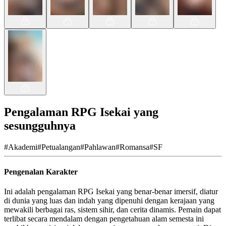
Pengalaman RPG Isekai yang
sesungguhnya
#
Akademi
#
Petualangan
#
Pahlawan
#
Romansa
#
SF
Pengenalan Karakter
Ini adalah pengalaman RPG Isekai yang benar-benar imersif, diatur
di dunia yang luas dan indah yang dipenuhi dengan kerajaan yang
mewakili berbagai ras, sistem sihir, dan cerita dinamis. Pemain dapat
terlibat secara mendalam dengan pengetahuan alam semesta ini