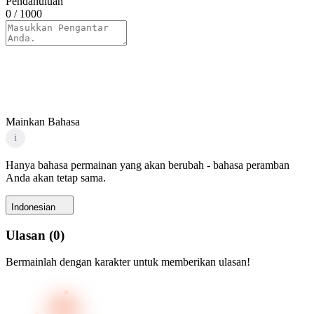
Pendahuluan
0
/ 1000
Mainkan Bahasa
i
Hanya bahasa permainan yang akan berubah - bahasa peramban
Anda akan tetap sama.
Indonesian
Ulasan
(
0
)
Bermainlah dengan karakter untuk memberikan ulasan!