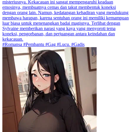
misteriusnya. Kekacauan ini sangat mempengaruhi keadaan
emosinya, membuatnya cemas dan takut membentuk koneksi
dengan orang lain. Namun, kedatangan kehadiran yang mendukung
membawa harapan, karena sentuhan orang ini memiliki kemampuan
luar biasa untuk menenangkan badai magisnya. Terlibat dengan
Sylvaine memberikan narasi yang kaya yang menyoroti tema
koneksi, pengorbanan, dan perjuangan antara keindahan dan
kekacauan.
#Romansa #Pembantu #Gag #Lucu. #Gadis