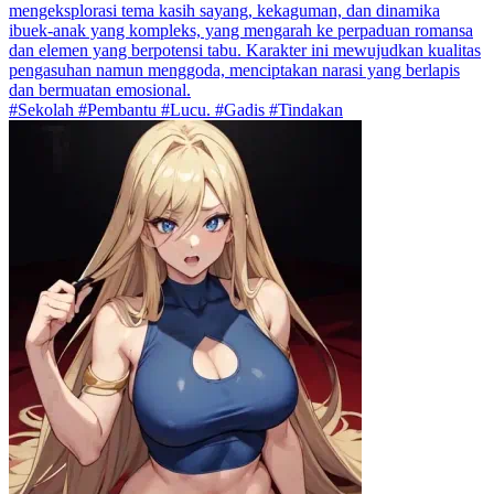
mengeksplorasi tema kasih sayang, kekaguman, dan dinamika
ibuek-anak yang kompleks, yang mengarah ke perpaduan romansa
dan elemen yang berpotensi tabu. Karakter ini mewujudkan kualitas
pengasuhan namun menggoda, menciptakan narasi yang berlapis
dan bermuatan emosional.
#Sekolah #Pembantu #Lucu. #Gadis #Tindakan