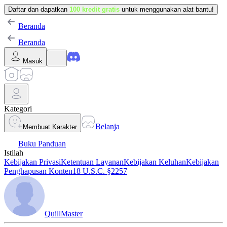
Daftar dan dapatkan
100 kredit gratis
untuk menggunakan alat bantu!
Beranda
Beranda
Masuk
Kategori
Belanja
Membuat Karakter
Buku Panduan
Istilah
Kebijakan Privasi
Ketentuan Layanan
Kebijakan Keluhan
Kebijakan
Penghapusan Konten
18 U.S.C. §2257
QuillMaster