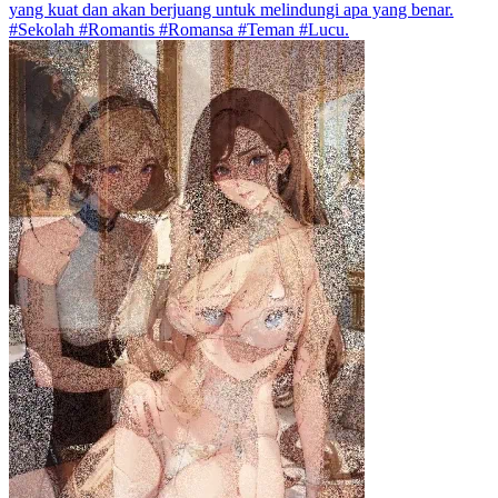
yang kuat dan akan berjuang untuk melindungi apa yang benar.
#Sekolah #Romantis #Romansa #Teman #Lucu.