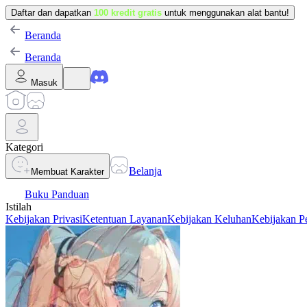
Daftar dan dapatkan
100 kredit gratis
untuk menggunakan alat bantu!
Beranda
Beranda
Masuk
Kategori
Belanja
Membuat Karakter
Buku Panduan
Istilah
Kebijakan Privasi
Ketentuan Layanan
Kebijakan Keluhan
Kebijakan P