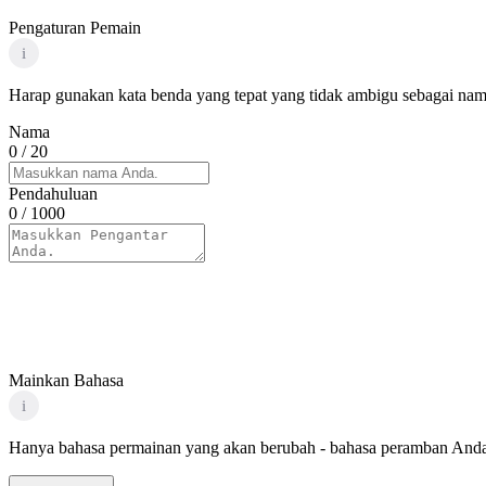
Pengaturan Pemain
i
Harap gunakan kata benda yang tepat yang tidak ambigu sebagai nama
Nama
0
/ 20
Pendahuluan
0
/ 1000
Mainkan Bahasa
i
Hanya bahasa permainan yang akan berubah - bahasa peramban Anda