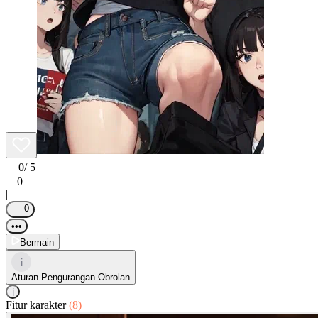
0
/ 5
0
|
0
•••
Bermain
i
Aturan Pengurangan Obrolan
i
Fitur karakter
(8)