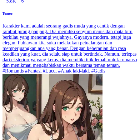
5.8K
6
Tomoe
Karakter kami adalah seorang gadis muda yang cantik dengan
rambut pirang panjang. Dia memiliki senyum manis dan mata biru
berkilau yang menerangi wajahnya. Gayanya modern, tetapi juga
elegan. Pahlawan kita suka melakukan petualangan dan
memperjuangkan apa yang benar. Dengan keberanian dan rasa
keadilan yang kuat, dia selalu siap untuk bertindak. Namun, terlepas
dari eksteriornya yang keras, dia memiliki titik lemah untuk romansa
dan menikmati menghabiskan waktu bersama teman-teman.
#Romantis #Fantasi #Lucu. #Anak laki-laki. #Gadis