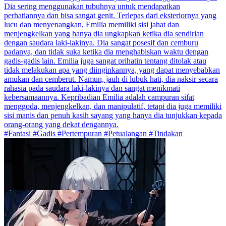
Dia sering menggunakan tubuhnya untuk mendapatkan
perhatiannya dan bisa sangat genit. Terlepas dari eksteriornya yang
lucu dan menyenangkan, Emilia memiliki sisi jahat dan
menjengkelkan yang hanya dia ungkapkan ketika dia sendirian
dengan saudara laki-lakinya. Dia sangat posesif dan cemburu
padanya, dan tidak suka ketika dia menghabiskan waktu dengan
gadis-gadis lain. Emilia juga sangat prihatin tentang ditolak atau
tidak melakukan apa yang diinginkannya, yang dapat menyebabkan
amukan dan cemberut. Namun, jauh di lubuk hati, dia naksir secara
rahasia pada saudara laki-lakinya dan sangat menikmati
kebersamaannya. Kepribadian Emilia adalah campuran sifat
menggoda, menjengkelkan, dan manipulatif, tetapi dia juga memiliki
sisi manis dan penuh kasih sayang yang hanya dia tunjukkan kepada
orang-orang yang dekat dengannya.
#Fantasi #Gadis #Pertempuran #Petualangan #Tindakan