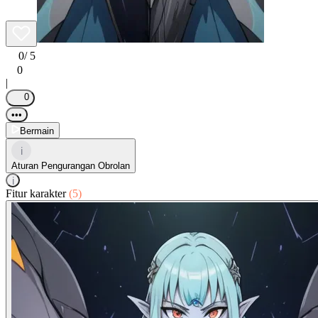
0
/ 5
0
|
0
•••
Bermain
i
Aturan Pengurangan Obrolan
i
Fitur karakter
(5)