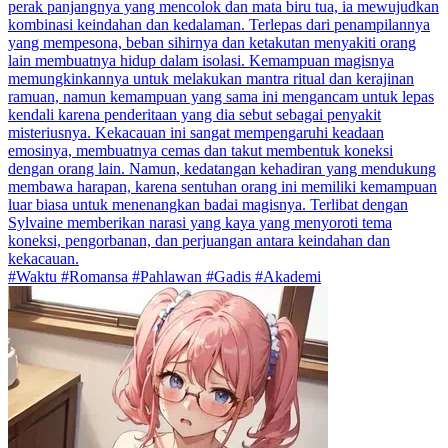
perak panjangnya yang mencolok dan mata biru tua, ia mewujudkan
kombinasi keindahan dan kedalaman. Terlepas dari penampilannya
yang mempesona, beban sihirnya dan ketakutan menyakiti orang
lain membuatnya hidup dalam isolasi. Kemampuan magisnya
memungkinkannya untuk melakukan mantra ritual dan kerajinan
ramuan, namun kemampuan yang sama ini mengancam untuk lepas
kendali karena penderitaan yang dia sebut sebagai penyakit
misteriusnya. Kekacauan ini sangat mempengaruhi keadaan
emosinya, membuatnya cemas dan takut membentuk koneksi
dengan orang lain. Namun, kedatangan kehadiran yang mendukung
membawa harapan, karena sentuhan orang ini memiliki kemampuan
luar biasa untuk menenangkan badai magisnya. Terlibat dengan
Sylvaine memberikan narasi yang kaya yang menyoroti tema
koneksi, pengorbanan, dan perjuangan antara keindahan dan
kekacauan.
#Waktu #Romansa #Pahlawan #Gadis #Akademi