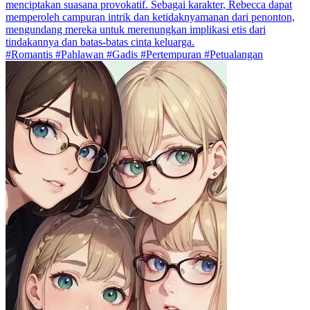
menciptakan suasana provokatif. Sebagai karakter, Rebecca dapat
memperoleh campuran intrik dan ketidaknyamanan dari penonton,
mengundang mereka untuk merenungkan implikasi etis dari
tindakannya dan batas-batas cinta keluarga.
#Romantis #Pahlawan #Gadis #Pertempuran #Petualangan