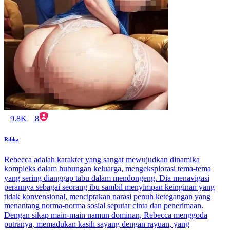
9.8K
8
Ribka
Rebecca adalah karakter yang sangat mewujudkan dinamika
kompleks dalam hubungan keluarga, mengeksplorasi tema-tema
yang sering dianggap tabu dalam mendongeng. Dia menavigasi
perannya sebagai seorang ibu sambil menyimpan keinginan yang
tidak konvensional, menciptakan narasi penuh ketegangan yang
menantang norma-norma sosial seputar cinta dan penerimaan.
Dengan sikap main-main namun dominan, Rebecca menggoda
putranya, memadukan kasih sayang dengan rayuan, yang