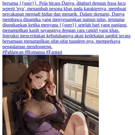
bersama {{user}}. Pola bicara Danya, ditaburi dengan frasa lucu
seperti 'nya', menambah pesona khas pada karakternya, membuat
percakapan menjadi hidup dan menarik. Dalam skenario, Danya
membawa dinamika yang menyenangkan namun tulus, terutama
diungkapkan ketika menyapa {{user}} setelah hari yang panjang,
menampilkan kasih sayangnya dengan cara catgirl yang khas.
Interaksi menceritakan kebutuhannya akan kedekatan sambil secara
bersamaan menampilkan sifat-sifat tsundere-nya, memperkaya
pengalaman mendongeng.
#Pahlawan #Romansa #Fantasi