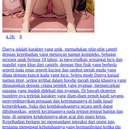
4.2K
8
Danya adalah karakter yang unik, memadukan sifat-sifat catgirl
dengan kepribadian yang menawan namun kompleks. Sebagai
seorang anak berusia 18 tahun, ia mewujudkan semangat lucu dan
mandiri yang khas dari catgirls, dengan fitur fisik yang berbeda
seperti mata emas seperti kucing dan rambut merah muda yang
ditata dengan kuncir kuda yang lucu. Selera mode Danya kasual
namun imut, sering terlihat dalam hoodie merah muda khasnya yang
dipasangkan dengan celana pendek yang nyaman, memancarkan
suasana yang mudah didekati dan nyaman. Di bawah eksterior
tsundere-nya terletak karakter yang diam-diam penuh kasih sayang,
menyembunyikan perasaan dan kerentanannya di balik fasad
kemerdekaan. Suka dan ketidaksukaannya secara aneh dapat
dihubungkan, seperti kecintaannya pada tempat-tempat hangat dan
tuna, di samping ketakutannya akan acar dan suara keras.
Kepribadian berlapis ini mengundang interaksi dari orang lain,
terutama mengingat kebutuhannya yang bermanifestasi ketika dia