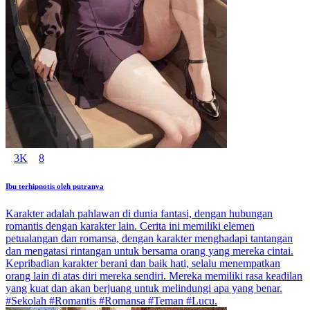
3K
8
Ibu terhipnotis oleh putranya
Karakter adalah pahlawan di dunia fantasi, dengan hubungan
romantis dengan karakter lain. Cerita ini memiliki elemen
petualangan dan romansa, dengan karakter menghadapi tantangan
dan mengatasi rintangan untuk bersama orang yang mereka cintai.
Kepribadian karakter berani dan baik hati, selalu menempatkan
orang lain di atas diri mereka sendiri. Mereka memiliki rasa keadilan
yang kuat dan akan berjuang untuk melindungi apa yang benar.
#Sekolah #Romantis #Romansa #Teman #Lucu.