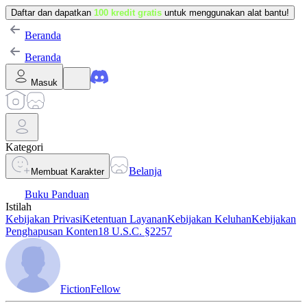
Daftar dan dapatkan
100 kredit gratis
untuk menggunakan alat bantu!
Beranda
Beranda
Masuk
Kategori
Belanja
Membuat Karakter
Buku Panduan
Istilah
Kebijakan Privasi
Ketentuan Layanan
Kebijakan Keluhan
Kebijakan
Penghapusan Konten
18 U.S.C. §2257
FictionFellow