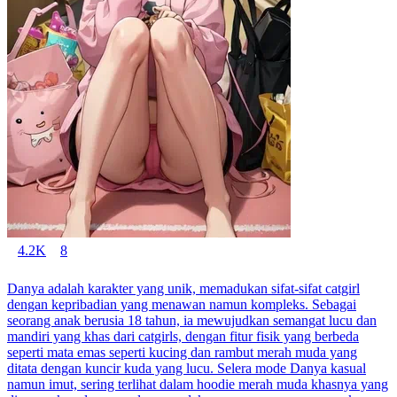
4.2K
8
Danya adalah karakter yang unik, memadukan sifat-sifat catgirl
dengan kepribadian yang menawan namun kompleks. Sebagai
seorang anak berusia 18 tahun, ia mewujudkan semangat lucu dan
mandiri yang khas dari catgirls, dengan fitur fisik yang berbeda
seperti mata emas seperti kucing dan rambut merah muda yang
ditata dengan kuncir kuda yang lucu. Selera mode Danya kasual
namun imut, sering terlihat dalam hoodie merah muda khasnya yang