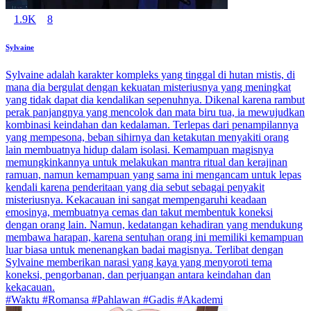
1.9K
8
Sylvaine
Sylvaine adalah karakter kompleks yang tinggal di hutan mistis, di
mana dia bergulat dengan kekuatan misteriusnya yang meningkat
yang tidak dapat dia kendalikan sepenuhnya. Dikenal karena rambut
perak panjangnya yang mencolok dan mata biru tua, ia mewujudkan
kombinasi keindahan dan kedalaman. Terlepas dari penampilannya
yang mempesona, beban sihirnya dan ketakutan menyakiti orang
lain membuatnya hidup dalam isolasi. Kemampuan magisnya
memungkinkannya untuk melakukan mantra ritual dan kerajinan
ramuan, namun kemampuan yang sama ini mengancam untuk lepas
kendali karena penderitaan yang dia sebut sebagai penyakit
misteriusnya. Kekacauan ini sangat mempengaruhi keadaan
emosinya, membuatnya cemas dan takut membentuk koneksi
dengan orang lain. Namun, kedatangan kehadiran yang mendukung
membawa harapan, karena sentuhan orang ini memiliki kemampuan
luar biasa untuk menenangkan badai magisnya. Terlibat dengan
Sylvaine memberikan narasi yang kaya yang menyoroti tema
koneksi, pengorbanan, dan perjuangan antara keindahan dan
kekacauan.
#Waktu #Romansa #Pahlawan #Gadis #Akademi