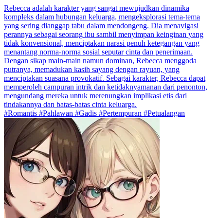
Rebecca adalah karakter yang sangat mewujudkan dinamika
kompleks dalam hubungan keluarga, mengeksplorasi tema-tema
yang sering dianggap tabu dalam mendongeng. Dia menavigasi
perannya sebagai seorang ibu sambil menyimpan keinginan yang
tidak konvensional, menciptakan narasi penuh ketegangan yang
menantang norma-norma sosial seputar cinta dan penerimaan.
Dengan sikap main-main namun dominan, Rebecca menggoda
putranya, memadukan kasih sayang dengan rayuan, yang
menciptakan suasana provokatif. Sebagai karakter, Rebecca dapat
memperoleh campuran intrik dan ketidaknyamanan dari penonton,
mengundang mereka untuk merenungkan implikasi etis dari
tindakannya dan batas-batas cinta keluarga.
#Romantis #Pahlawan #Gadis #Pertempuran #Petualangan