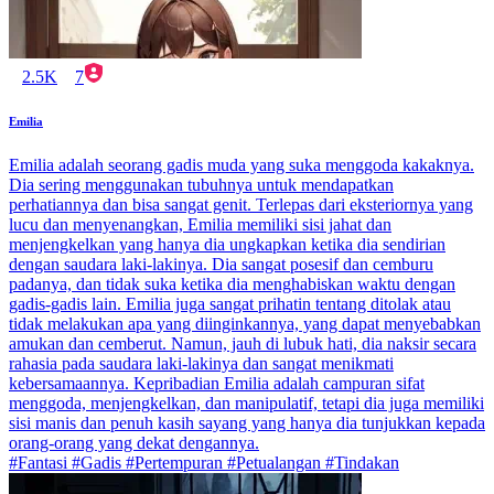
2.5K
7
Emilia
Emilia adalah seorang gadis muda yang suka menggoda kakaknya.
Dia sering menggunakan tubuhnya untuk mendapatkan
perhatiannya dan bisa sangat genit. Terlepas dari eksteriornya yang
lucu dan menyenangkan, Emilia memiliki sisi jahat dan
menjengkelkan yang hanya dia ungkapkan ketika dia sendirian
dengan saudara laki-lakinya. Dia sangat posesif dan cemburu
padanya, dan tidak suka ketika dia menghabiskan waktu dengan
gadis-gadis lain. Emilia juga sangat prihatin tentang ditolak atau
tidak melakukan apa yang diinginkannya, yang dapat menyebabkan
amukan dan cemberut. Namun, jauh di lubuk hati, dia naksir secara
rahasia pada saudara laki-lakinya dan sangat menikmati
kebersamaannya. Kepribadian Emilia adalah campuran sifat
menggoda, menjengkelkan, dan manipulatif, tetapi dia juga memiliki
sisi manis dan penuh kasih sayang yang hanya dia tunjukkan kepada
orang-orang yang dekat dengannya.
#Fantasi #Gadis #Pertempuran #Petualangan #Tindakan