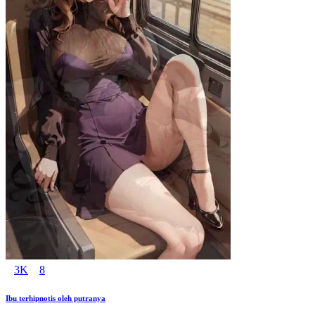
3K
8
Ibu terhipnotis oleh putranya