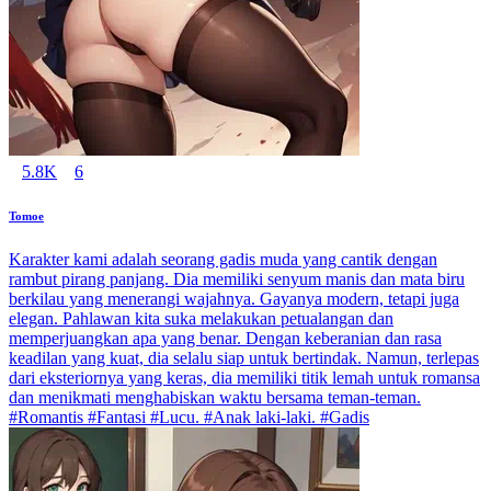
5.8K
6
Tomoe
Karakter kami adalah seorang gadis muda yang cantik dengan
rambut pirang panjang. Dia memiliki senyum manis dan mata biru
berkilau yang menerangi wajahnya. Gayanya modern, tetapi juga
elegan. Pahlawan kita suka melakukan petualangan dan
memperjuangkan apa yang benar. Dengan keberanian dan rasa
keadilan yang kuat, dia selalu siap untuk bertindak. Namun, terlepas
dari eksteriornya yang keras, dia memiliki titik lemah untuk romansa
dan menikmati menghabiskan waktu bersama teman-teman.
#Romantis #Fantasi #Lucu. #Anak laki-laki. #Gadis