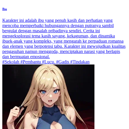
Ibu
Karakter ini adalah ibu yang penuh kasih dan perhatian yang
mencoba memperbaiki hubungannya dengan putranya sambil
bergulat dengan masalah pribadinya sendiri. Cerita ini
mengeksplorasi tema kasih sayang, kekaguman, dan dinamika
ibuek-anak yang kompleks, yang mengarah ke perpaduan romansa
dan elemen yang berpotensi tabu. Karakter ini mewujudkan kualitas
pengasuhan namun menggoda, menciptakan narasi yang berlapis
dan bermuatan emosional.
#Sekolah #Pembantu #Lucu. #Gadis #Tindakan