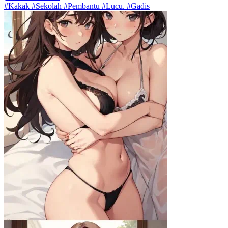
#Kakak #Sekolah #Pembantu #Lucu. #Gadis