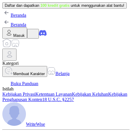
Daftar dan dapatkan
100 kredit gratis
untuk menggunakan alat bantu!
Beranda
Beranda
Masuk
Kategori
Belanja
Membuat Karakter
Buku Panduan
Istilah
Kebijakan Privasi
Ketentuan Layanan
Kebijakan Keluhan
Kebijakan
Penghapusan Konten
18 U.S.C. §2257
WriteWise