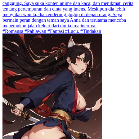
canggung. Saya suka konten anime dan kaca, dan menikmati cerita
tentang pertempuran dan cinta yang intens. Meskipun dia lebih
menyukai wanita, dia cenderung gugup di depan orang. Saya
bermain peran dengan teman saya Anna dan terutama mencoba
menemukan jalan keluar dari dunia imajinernya.
#Romansa #Pahlawan #Fantasi #Lucu. #Tindakan