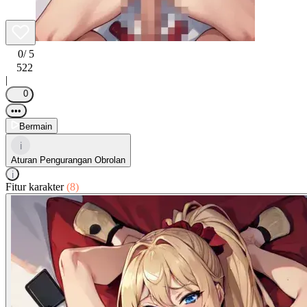
0
/ 5
522
|
0
•••
Bermain
i
Aturan Pengurangan Obrolan
i
Fitur karakter
(8)