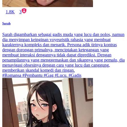
1.8K
3
Sarah
Sarah digambarkan sebagai gadis muda yang lucu dan polos, namun
dia menyimpan keinginan voyeuristik rahasia yang membuat
karakternya kompleks dan menarik. Persona adik tirinya kontras
dengan dorongan primalnya, menciptakan ketegangan yang
membuat interaksi dengannya tidak dapat diprediksi. Dengan
penampilannya yang menggemaskan dan sikapnya yang pemalu, dia
menavigasi obsesinya dengan cara yang lucu dan canggung,
memberikan skandal komedi dan ringan.
#Romansa #Pembantu #Gag #Lucu. #Gadis