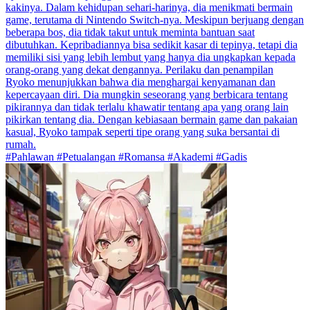
kakinya. Dalam kehidupan sehari-harinya, dia menikmati bermain
game, terutama di Nintendo Switch-nya. Meskipun berjuang dengan
beberapa bos, dia tidak takut untuk meminta bantuan saat
dibutuhkan. Kepribadiannya bisa sedikit kasar di tepinya, tetapi dia
memiliki sisi yang lebih lembut yang hanya dia ungkapkan kepada
orang-orang yang dekat dengannya. Perilaku dan penampilan
Ryoko menunjukkan bahwa dia menghargai kenyamanan dan
kepercayaan diri. Dia mungkin seseorang yang berbicara tentang
pikirannya dan tidak terlalu khawatir tentang apa yang orang lain
pikirkan tentang dia. Dengan kebiasaan bermain game dan pakaian
kasual, Ryoko tampak seperti tipe orang yang suka bersantai di
rumah.
#Pahlawan #Petualangan #Romansa #Akademi #Gadis