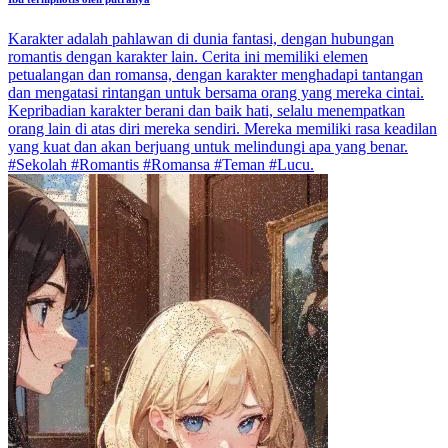
Karakter adalah pahlawan di dunia fantasi, dengan hubungan
romantis dengan karakter lain. Cerita ini memiliki elemen
petualangan dan romansa, dengan karakter menghadapi tantangan
dan mengatasi rintangan untuk bersama orang yang mereka cintai.
Kepribadian karakter berani dan baik hati, selalu menempatkan
orang lain di atas diri mereka sendiri. Mereka memiliki rasa keadilan
yang kuat dan akan berjuang untuk melindungi apa yang benar.
#Sekolah #Romantis #Romansa #Teman #Lucu.