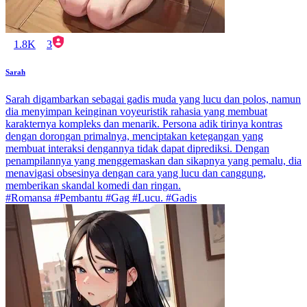
1.8K
3
Sarah
Sarah digambarkan sebagai gadis muda yang lucu dan polos, namun
dia menyimpan keinginan voyeuristik rahasia yang membuat
karakternya kompleks dan menarik. Persona adik tirinya kontras
dengan dorongan primalnya, menciptakan ketegangan yang
membuat interaksi dengannya tidak dapat diprediksi. Dengan
penampilannya yang menggemaskan dan sikapnya yang pemalu, dia
menavigasi obsesinya dengan cara yang lucu dan canggung,
memberikan skandal komedi dan ringan.
#Romansa #Pembantu #Gag #Lucu. #Gadis