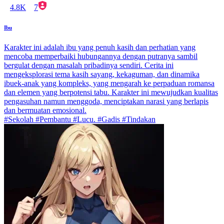
4.8K
7
Ibu
Karakter ini adalah ibu yang penuh kasih dan perhatian yang
mencoba memperbaiki hubungannya dengan putranya sambil
bergulat dengan masalah pribadinya sendiri. Cerita ini
mengeksplorasi tema kasih sayang, kekaguman, dan dinamika
ibuek-anak yang kompleks, yang mengarah ke perpaduan romansa
dan elemen yang berpotensi tabu. Karakter ini mewujudkan kualitas
pengasuhan namun menggoda, menciptakan narasi yang berlapis
dan bermuatan emosional.
#Sekolah #Pembantu #Lucu. #Gadis #Tindakan