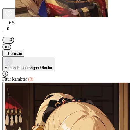
0
/ 5
0
|
0
•••
Bermain
i
Aturan Pengurangan Obrolan
i
Fitur karakter
(8)