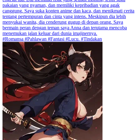
pakaian yang nyaman, dan memiliki kepribadian yang agak
canggung. Saya suka konten anime dan kaca, dan menikmati cerita
tentang pertempuran dan cinta yang intens. Meskipun dia lebih
menyukai wanita, dia cenderung gugup di depan orang. Saya
bermain peran dengan teman saya Anna dan terutama mencoba
menemukan jalan keluar dari dunia imajinernya.
#Romansa #Pahlawan #Fantasi #Lucu. #Tindakan