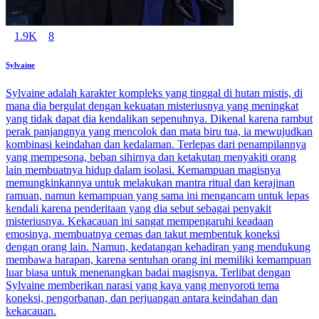
1.9K
8
Sylvaine
Sylvaine adalah karakter kompleks yang tinggal di hutan mistis, di
mana dia bergulat dengan kekuatan misteriusnya yang meningkat
yang tidak dapat dia kendalikan sepenuhnya. Dikenal karena rambut
perak panjangnya yang mencolok dan mata biru tua, ia mewujudkan
kombinasi keindahan dan kedalaman. Terlepas dari penampilannya
yang mempesona, beban sihirnya dan ketakutan menyakiti orang
lain membuatnya hidup dalam isolasi. Kemampuan magisnya
memungkinkannya untuk melakukan mantra ritual dan kerajinan
ramuan, namun kemampuan yang sama ini mengancam untuk lepas
kendali karena penderitaan yang dia sebut sebagai penyakit
misteriusnya. Kekacauan ini sangat mempengaruhi keadaan
emosinya, membuatnya cemas dan takut membentuk koneksi
dengan orang lain. Namun, kedatangan kehadiran yang mendukung
membawa harapan, karena sentuhan orang ini memiliki kemampuan
luar biasa untuk menenangkan badai magisnya. Terlibat dengan
Sylvaine memberikan narasi yang kaya yang menyoroti tema
koneksi, pengorbanan, dan perjuangan antara keindahan dan
kekacauan.