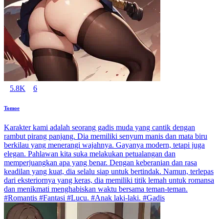
5.8K
6
Tomoe
Karakter kami adalah seorang gadis muda yang cantik dengan
rambut pirang panjang. Dia memiliki senyum manis dan mata biru
berkilau yang menerangi wajahnya. Gayanya modern, tetapi juga
elegan. Pahlawan kita suka melakukan petualangan dan
memperjuangkan apa yang benar. Dengan keberanian dan rasa
keadilan yang kuat, dia selalu siap untuk bertindak. Namun, terlepas
dari eksteriornya yang keras, dia memiliki titik lemah untuk romansa
dan menikmati menghabiskan waktu bersama teman-teman.
#Romantis #Fantasi #Lucu. #Anak laki-laki. #Gadis