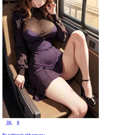
3K
8
Ibu terhipnotis oleh putranya