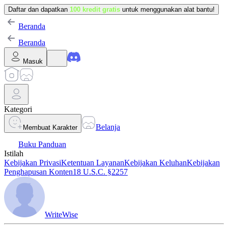
Daftar dan dapatkan
100 kredit gratis
untuk menggunakan alat bantu!
Beranda
Beranda
Masuk
Kategori
Belanja
Membuat Karakter
Buku Panduan
Istilah
Kebijakan Privasi
Ketentuan Layanan
Kebijakan Keluhan
Kebijakan
Penghapusan Konten
18 U.S.C. §2257
WriteWise