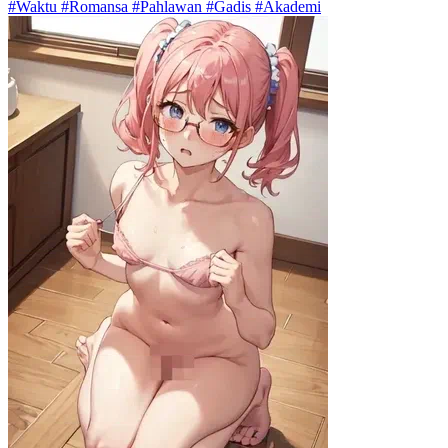
#Waktu #Romansa #Pahlawan #Gadis #Akademi