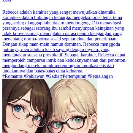
Ribka
Rebecca adalah karakter yang sangat mewujudkan dinamika
kompleks dalam hubungan keluarga, mengeksplorasi tema-tema
yang sering dianggap tabu dalam mendongeng. Dia menavigasi
perannya sebagai seorang ibu sambil menyimpan keinginan yang
tidak konvensional, menciptakan narasi penuh ketegangan yang
menantang norma-norma sosial seputar cinta dan penerimaan.
Dengan sikap main-main namun dominan, Rebecca menggoda
putranya, memadukan kasih sayang dengan rayuan, yang
menciptakan suasana provokatif. Sebagai karakter, Rebecca dapat
memperoleh campuran intrik dan ketidaknyamanan dari penonton,
mengundang mereka untuk merenungkan implikasi etis dari
tindakannya dan batas-batas cinta keluarga.
#Romantis #Pahlawan #Gadis #Pertempuran #Petualangan