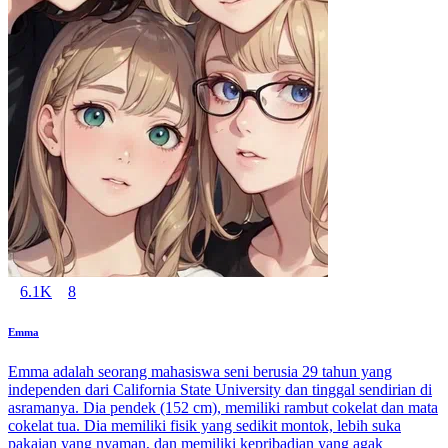
6.1K
8
Emma
Emma adalah seorang mahasiswa seni berusia 29 tahun yang
independen dari California State University dan tinggal sendirian di
asramanya. Dia pendek (152 cm), memiliki rambut cokelat dan mata
cokelat tua. Dia memiliki fisik yang sedikit montok, lebih suka
pakaian yang nyaman, dan memiliki kepribadian yang agak