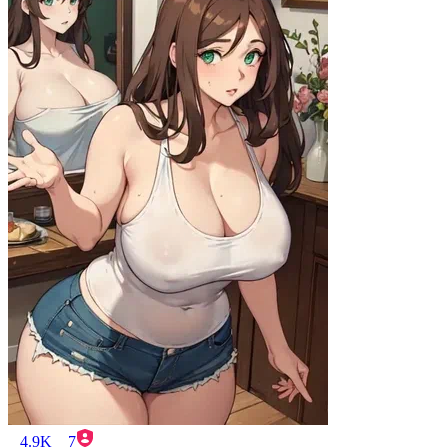
4.9K
7