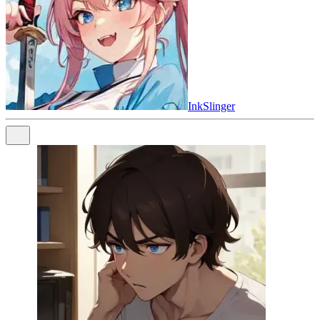
InkSlinger