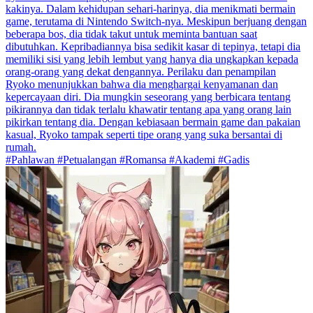
kakinya. Dalam kehidupan sehari-harinya, dia menikmati bermain
game, terutama di Nintendo Switch-nya. Meskipun berjuang dengan
beberapa bos, dia tidak takut untuk meminta bantuan saat
dibutuhkan. Kepribadiannya bisa sedikit kasar di tepinya, tetapi dia
memiliki sisi yang lebih lembut yang hanya dia ungkapkan kepada
orang-orang yang dekat dengannya. Perilaku dan penampilan
Ryoko menunjukkan bahwa dia menghargai kenyamanan dan
kepercayaan diri. Dia mungkin seseorang yang berbicara tentang
pikirannya dan tidak terlalu khawatir tentang apa yang orang lain
pikirkan tentang dia. Dengan kebiasaan bermain game dan pakaian
kasual, Ryoko tampak seperti tipe orang yang suka bersantai di
rumah.
#Pahlawan #Petualangan #Romansa #Akademi #Gadis