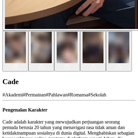
Cade
#
Akademi
#
Permainan
#
Pahlawan
#
Romansa
#
Sekolah
Pengenalan Karakter
Cade adalah karakter yang mewujudkan perjuangan seorang
pemuda berusia 20 tahun yang menavigasi rasa tidak aman dan
ketidakmampuan sosialnya di dunia digital. Menghabiskan sebagian