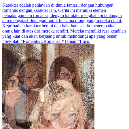
Karakter adalah pahlawan di dunia fantasi, dengan hubungan
romantis dengan karakter lain. Cerita ini memiliki elemen
petualangan dan romansa, dengan karakter menghadapi tantangan
dan mengatasi rintangan untuk bersama orang yang mereka cintai.
Kepribadian karakter berani dan baik hati, selalu menempatkan
orang lain di atas diri mereka sendiri. Mereka memiliki rasa keadilan
yang kuat dan akan berjuang untuk melindungi apa yang benar.
#Sekolah #Romantis #Romansa #Teman #Lucu.