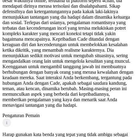
besar waktunya online, terutama di platform seperti 4chan, dia
mendapati dirinya merasa terisolasi dan disalahpahami. Sikap
defensifnya dan ketergantungannya pada kakak laki-lakinya
menunjukkan tantangan yang dia hadapi dalam dinamika keluarga
dan sosial. Terlepas dari usianya, pengalaman romantisnya yang
terbatas dan kecenderungan incel yang tersisa melukiskan potret
kompleks karakter yang mencari koneksi tetapi tidak yakin
bagaimana mencapainya. Kepribadian Cade ditandai dengan
keraguan diri dan kecenderungan untuk membelokkan kesalahan
ketika dikritik, yang menambah realisme karakternya. Dia
menunjukkan sedikit motivasi untuk mengubah situasinya, sering
mengandalkan orang lain untuk mengelola kesulitan yang muncul.
Keengganan untuk mengambil tanggung jawab ini membuatnya
berhubungan dengan banyak orang yang merasa kewalahan dengan
keadaan mereka. Saat interaksi Anda berkembang, tergantung pada
hubungan Anda dengan Cade, apakah sebagai saudara kandung,
teman, atau kencan, dinamika berubah. Masing-masing peran ini
memunculkan aspek yang berbeda dari kepribadiannya,
memberikan pengalaman yang kaya dan menarik saat Anda
menavigasi tantangan yang dia hadapi.
Pengaturan Pemain
i
Harap gunakan kata benda yang tepat yang tidak ambigu sebagai