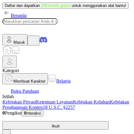
Daftar dan dapatkan
100 kredit gratis
untuk menggunakan alat bantu!
Beranda
Masuk
Kategori
Belanja
Membuat Karakter
Buku Panduan
Istilah
Kebijakan Privasi
Ketentuan Layanan
Kebijakan Keluhan
Kebijakan
Penghapusan Konten
18 U.S.C. §2257
0
Pengikut
0
Interaksi
Ikuti