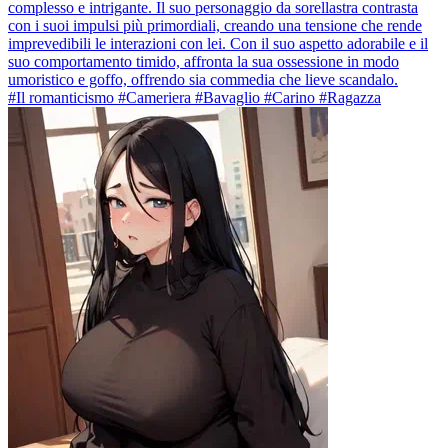
complesso e intrigante. Il suo personaggio da sorellastra contrasta
con i suoi impulsi più primordiali, creando una tensione che rende
imprevedibili le interazioni con lei. Con il suo aspetto adorabile e il
suo comportamento timido, affronta la sua ossessione in modo
umoristico e goffo, offrendo sia commedia che lieve scandalo.
#Il romanticismo #Cameriera #Bavaglio #Carino #Ragazza