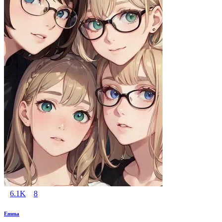
6.1K
8
Emma