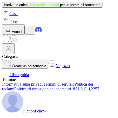
Iscriviti e ottieni
100 crediti gratuiti
per utilizzare gli strumenti!
Casa
Casa
Accedi
Categoria
Negozio
Creare un personaggio
Libro guida
Termine
Informativa sulla privacy
Termini di servizio
Politica dei
reclami
Politica di rimozione dei contenuti
18 U.S.C. §2257
FictionFellow