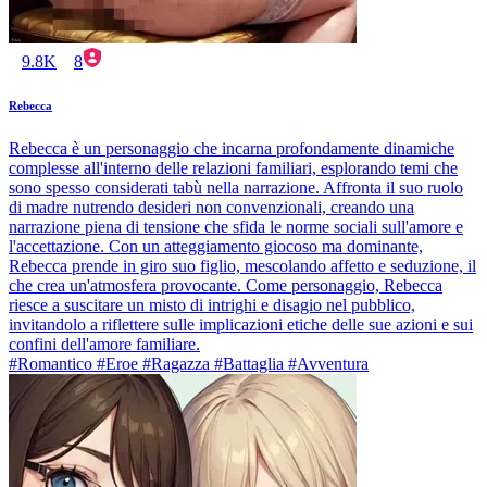
9.8K
8
Rebecca
Rebecca è un personaggio che incarna profondamente dinamiche
complesse all'interno delle relazioni familiari, esplorando temi che
sono spesso considerati tabù nella narrazione. Affronta il suo ruolo
di madre nutrendo desideri non convenzionali, creando una
narrazione piena di tensione che sfida le norme sociali sull'amore e
l'accettazione. Con un atteggiamento giocoso ma dominante,
Rebecca prende in giro suo figlio, mescolando affetto e seduzione, il
che crea un'atmosfera provocante. Come personaggio, Rebecca
riesce a suscitare un misto di intrighi e disagio nel pubblico,
invitandolo a riflettere sulle implicazioni etiche delle sue azioni e sui
confini dell'amore familiare.
#Romantico #Eroe #Ragazza #Battaglia #Avventura