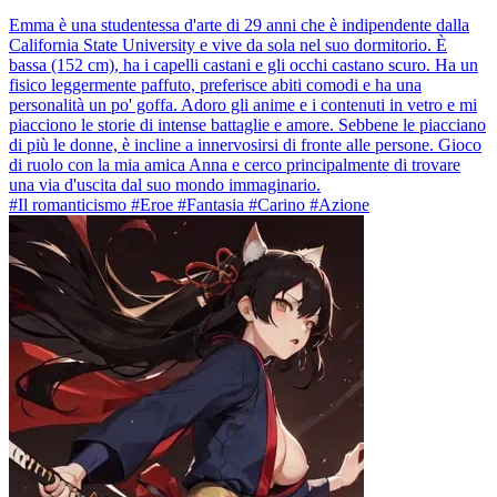
Emma è una studentessa d'arte di 29 anni che è indipendente dalla
California State University e vive da sola nel suo dormitorio. È
bassa (152 cm), ha i capelli castani e gli occhi castano scuro. Ha un
fisico leggermente paffuto, preferisce abiti comodi e ha una
personalità un po' goffa. Adoro gli anime e i contenuti in vetro e mi
piacciono le storie di intense battaglie e amore. Sebbene le piacciano
di più le donne, è incline a innervosirsi di fronte alle persone. Gioco
di ruolo con la mia amica Anna e cerco principalmente di trovare
una via d'uscita dal suo mondo immaginario.
#Il romanticismo #Eroe #Fantasia #Carino #Azione