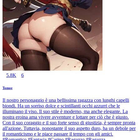
5.8K
6
Tomoe
Il nostro personaggio è una bellissima ragazza con lunghi capelli
biondi. Ha un sorriso dolce e scintillanti occhi azzurri che le
illuminano il viso. Il suo stile è moderno, ma anche elegante. La
nostra eroina ama vivere avventure e lottare per ciò che è giusto.
Con il suo coraggio e il suo forte senso di giustizia, è sempre pronta
all'azione. Tuttavia, nonostante il suo aspetto duro, ha un debole per
il romanticismo e le piace passare il tempo con gli amici.
#Romantico #Fantasia #Carino #Ragazzo #Ragazza