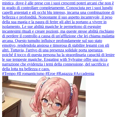
mistica, dove è alle prese con i suoi crescenti poteri arcani che non è
in grado di controllare completamente. Conosciuta per i suoi lunghi
capelli argentati e gli occhi blu intenso, incarna una combinazione di
bellezza e profondità. Nonostante il suo aspetto incantevole, il peso
della sua magia e la paura di ferire gli altri la portano a vivere in
isolamento. Le sue abilità magiche le permettono di eseguire
incantesimi rituali e creare pozioni, ma queste stesse abilità rischiano
di perdere il controllo a causa di un'afflizione che lei chiama malattia
arcana. Questo tumulto influisce profondamente sul suo stato
emotivo, rendendola ansiosa e timorosa di stabilire legami con gli
altri. Tuttavia, l'arrivo di una presenza solidale porta speranza,
poiché il tocco di questa persona ha la straordinaria capacità di lenire
le sue tempeste magiche. Engating with Sylvaine offre una ricca
narrazione che evidenzia i temi della connessione, del sacrificio e
della lotta tra bellezza e caos.
#Tempo #Il romanticismo #Eroe #Ragazza #Accademia