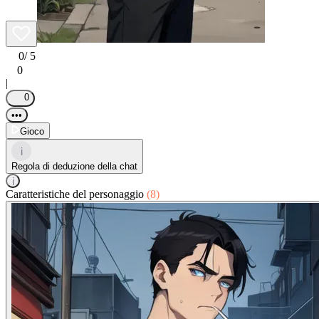
0
/ 5
0
|
0
•••
Gioco
i
Regola di deduzione della chat
i
Caratteristiche del personaggio
(8)