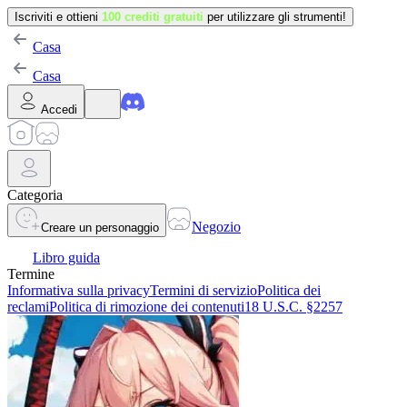
Iscriviti e ottieni
100 crediti gratuiti
per utilizzare gli strumenti!
Casa
Casa
Accedi
Categoria
Negozio
Creare un personaggio
Libro guida
Termine
Informativa sulla privacy
Termini di servizio
Politica dei
reclami
Politica di rimozione dei contenuti
18 U.S.C. §2257