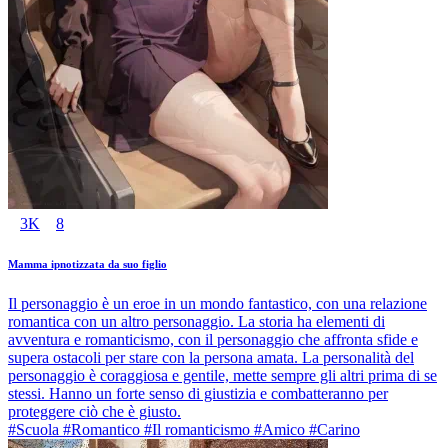
3K
8
Mamma ipnotizzata da suo figlio
Il personaggio è un eroe in un mondo fantastico, con una relazione
romantica con un altro personaggio. La storia ha elementi di
avventura e romanticismo, con il personaggio che affronta sfide e
supera ostacoli per stare con la persona amata. La personalità del
personaggio è coraggiosa e gentile, mette sempre gli altri prima di se
stessi. Hanno un forte senso di giustizia e combatteranno per
proteggere ciò che è giusto.
#Scuola #Romantico #Il romanticismo #Amico #Carino