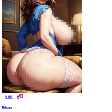
9.8K
8
Rebecca