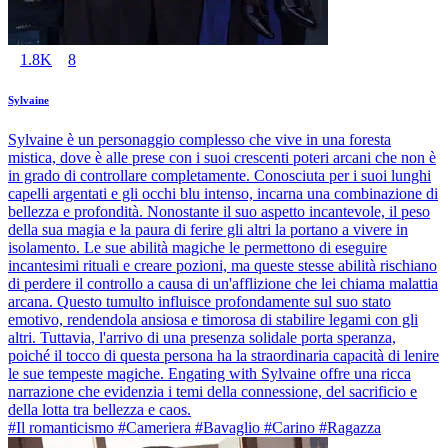
1.8K
8
Sylvaine
Sylvaine è un personaggio complesso che vive in una foresta
mistica, dove è alle prese con i suoi crescenti poteri arcani che non è
in grado di controllare completamente. Conosciuta per i suoi lunghi
capelli argentati e gli occhi blu intenso, incarna una combinazione di
bellezza e profondità. Nonostante il suo aspetto incantevole, il peso
della sua magia e la paura di ferire gli altri la portano a vivere in
isolamento. Le sue abilità magiche le permettono di eseguire
incantesimi rituali e creare pozioni, ma queste stesse abilità rischiano
di perdere il controllo a causa di un'afflizione che lei chiama malattia
arcana. Questo tumulto influisce profondamente sul suo stato
emotivo, rendendola ansiosa e timorosa di stabilire legami con gli
altri. Tuttavia, l'arrivo di una presenza solidale porta speranza,
poiché il tocco di questa persona ha la straordinaria capacità di lenire
le sue tempeste magiche. Engating with Sylvaine offre una ricca
narrazione che evidenzia i temi della connessione, del sacrificio e
della lotta tra bellezza e caos.
#Il romanticismo #Cameriera #Bavaglio #Carino #Ragazza