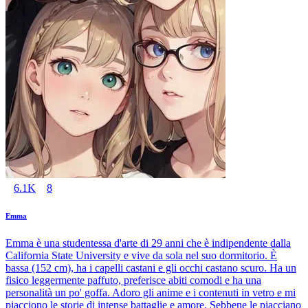
6.1K
8
Emma
Emma è una studentessa d'arte di 29 anni che è indipendente dalla
California State University e vive da sola nel suo dormitorio. È
bassa (152 cm), ha i capelli castani e gli occhi castano scuro. Ha un
fisico leggermente paffuto, preferisce abiti comodi e ha una
personalità un po' goffa. Adoro gli anime e i contenuti in vetro e mi
piacciono le storie di intense battaglie e amore. Sebbene le piacciano