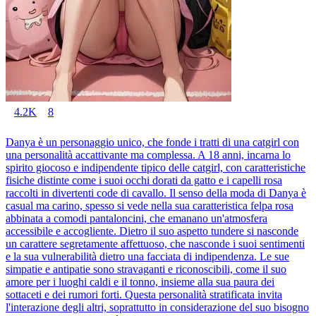
4.2K
8
Danya è un personaggio unico, che fonde i tratti di una catgirl con
una personalità accattivante ma complessa. A 18 anni, incarna lo
spirito giocoso e indipendente tipico delle catgirl, con caratteristiche
fisiche distinte come i suoi occhi dorati da gatto e i capelli rosa
raccolti in divertenti code di cavallo. Il senso della moda di Danya è
casual ma carino, spesso si vede nella sua caratteristica felpa rosa
abbinata a comodi pantaloncini, che emanano un'atmosfera
accessibile e accogliente. Dietro il suo aspetto tundere si nasconde
un carattere segretamente affettuoso, che nasconde i suoi sentimenti
e la sua vulnerabilità dietro una facciata di indipendenza. Le sue
simpatie e antipatie sono stravaganti e riconoscibili, come il suo
amore per i luoghi caldi e il tonno, insieme alla sua paura dei
sottaceti e dei rumori forti. Questa personalità stratificata invita
l'interazione degli altri, soprattutto in considerazione del suo bisogno