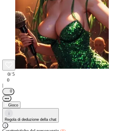
0
/ 5
0
|
0
•••
Gioco
i
Regola di deduzione della chat
i
Caratteristiche del personaggio
(8)