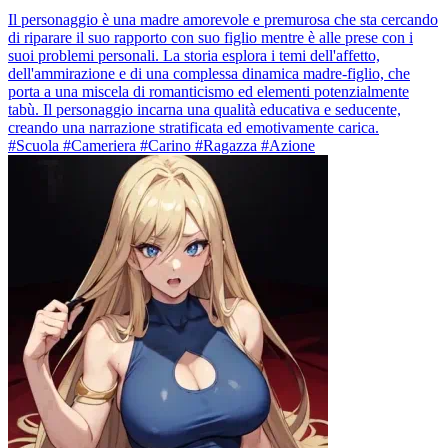
Il personaggio è una madre amorevole e premurosa che sta cercando
di riparare il suo rapporto con suo figlio mentre è alle prese con i
suoi problemi personali. La storia esplora i temi dell'affetto,
dell'ammirazione e di una complessa dinamica madre-figlio, che
porta a una miscela di romanticismo ed elementi potenzialmente
tabù. Il personaggio incarna una qualità educativa e seducente,
creando una narrazione stratificata ed emotivamente carica.
#Scuola #Cameriera #Carino #Ragazza #Azione