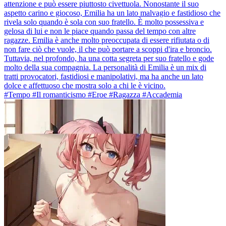
attenzione e può essere piuttosto civettuola. Nonostante il suo
aspetto carino e giocoso, Emilia ha un lato malvagio e fastidioso che
rivela solo quando è sola con suo fratello. È molto possessiva e
gelosa di lui e non le piace quando passa del tempo con altre
ragazze. Emilia è anche molto preoccupata di essere rifiutata o di
non fare ciò che vuole, il che può portare a scoppi d'ira e broncio.
Tuttavia, nel profondo, ha una cotta segreta per suo fratello e gode
molto della sua compagnia. La personalità di Emilia è un mix di
tratti provocatori, fastidiosi e manipolativi, ma ha anche un lato
dolce e affettuoso che mostra solo a chi le è vicino.
#Tempo #Il romanticismo #Eroe #Ragazza #Accademia