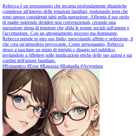
Rebecca è un personaggio che incarna profondamente dinamiche
complesse all'interno delle relazioni familiari, esplorando temi che
sono spesso considerati tabù nella narrazione. Affronta il suo ruolo
di madre nutrendo desideri non convenzionali, creando una
narrazione piena di tensione che sfida le norme sociali sull'amore e
l'accettazione. Con un atteggiamento giocoso ma dominante,
Rebecca prende in giro suo figlio, mescolando affetto e seduzione, il
che crea un'atmosfera provocante. Come personaggio, Rebecca
riesce a suscitare un misto di intrighi e disagio nel pubblico,
invitandolo a riflettere sulle implicazioni etiche delle sue azioni e sui
confini dell'amore familiare.
#Romantico #Eroe #Ragazza #Battaglia #Avventura