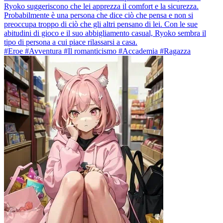
Ryoko suggeriscono che lei apprezza il comfort e la sicurezza.
Probabilmente è una persona che dice ciò che pensa e non si
preoccupa troppo di ciò che gli altri pensano di lei. Con le sue
abitudini di gioco e il suo abbigliamento casual, Ryoko sembra il
tipo di persona a cui piace rilassarsi a casa.
#Eroe #Avventura #Il romanticismo #Accademia #Ragazza