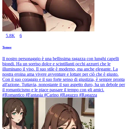
5.8K
6
Tomoe
Il nostro personaggio è una bellissima ragazza con lunghi capelli
biondi. Ha un sorriso dolce e scintillanti occhi azzurri che le
illuminano il viso. Il suo stile è moderno, ma anche elegante. La
nostra eroina ama vivere avventure e lottare per ciò che è giusto.
Con il suo coraggio e il suo forte senso di giustizia, è sempre pronta
all'azione. Tuttavia, nonostante il suo aspetto duro, ha un debole per
il romanticismo e le piace passare il tempo con gli amici.
#Romantico #Fantasia #Carino #Ragazzo #Ragazza