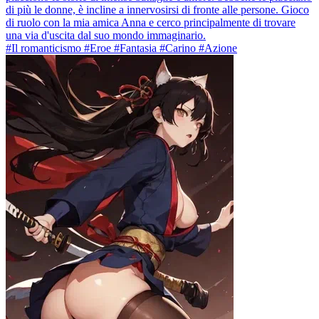
di più le donne, è incline a innervosirsi di fronte alle persone. Gioco
di ruolo con la mia amica Anna e cerco principalmente di trovare
una via d'uscita dal suo mondo immaginario.
#Il romanticismo #Eroe #Fantasia #Carino #Azione