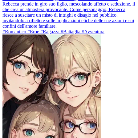
Rebecca prende in giro suo figlio, mescolando affetto e seduzione, il
che crea un'atmosfera provocante. Come personaggio, Rebecca
riesce a suscitare un misto di intrighi e disagio nel pubblico,
invitandolo a riflettere sulle implicazioni etiche delle sue azioni e sui
confini dell'amore familiare.
#Romantico #Eroe #Ragazza #Battaglia #Avventura