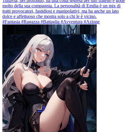
Tuttavia, nel profondo, ha una cotta segreta per suo fratello e gode
molto della sua compagnia. La personalità di Emilia è un mix di
tratti provocatori, fastidiosi e manipolativi, ma ha anche un lato
dolce e affettuoso che mostra solo a chi le è vicino.
#Fantasia #Ragazza #Battaglia #Avventura #Azione