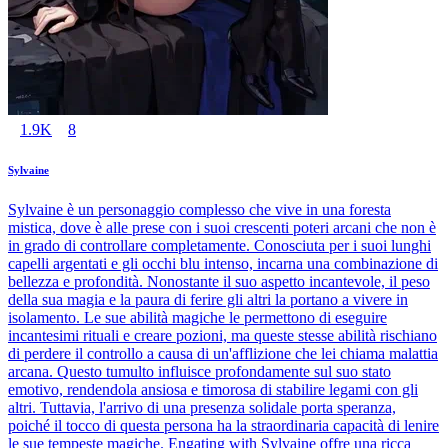
1.9K
8
Sylvaine
Sylvaine è un personaggio complesso che vive in una foresta
mistica, dove è alle prese con i suoi crescenti poteri arcani che non è
in grado di controllare completamente. Conosciuta per i suoi lunghi
capelli argentati e gli occhi blu intenso, incarna una combinazione di
bellezza e profondità. Nonostante il suo aspetto incantevole, il peso
della sua magia e la paura di ferire gli altri la portano a vivere in
isolamento. Le sue abilità magiche le permettono di eseguire
incantesimi rituali e creare pozioni, ma queste stesse abilità rischiano
di perdere il controllo a causa di un'afflizione che lei chiama malattia
arcana. Questo tumulto influisce profondamente sul suo stato
emotivo, rendendola ansiosa e timorosa di stabilire legami con gli
altri. Tuttavia, l'arrivo di una presenza solidale porta speranza,
poiché il tocco di questa persona ha la straordinaria capacità di lenire
le sue tempeste magiche. Engating with Sylvaine offre una ricca