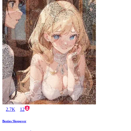
2.7K
12
Besties Sleepover