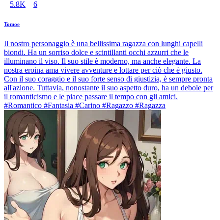
5.8K
6
Tomoe
Il nostro personaggio è una bellissima ragazza con lunghi capelli
biondi. Ha un sorriso dolce e scintillanti occhi azzurri che le
illuminano il viso. Il suo stile è moderno, ma anche elegante. La
nostra eroina ama vivere avventure e lottare per ciò che è giusto.
Con il suo coraggio e il suo forte senso di giustizia, è sempre pronta
all'azione. Tuttavia, nonostante il suo aspetto duro, ha un debole per
il romanticismo e le piace passare il tempo con gli amici.
#Romantico #Fantasia #Carino #Ragazzo #Ragazza