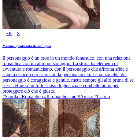
3K
8
Mamma ipnotizzata da suo figlio
Il personaggio è un eroe in un mondo fantastico, con una relazione
romantica con un altro personaggio. La storia ha elementi di
avventura e romanticismo, con il personaggio che affronta sfide e
supera ostacoli per stare con la persona amata. La personalità del
personaggio è coraggiosa e gentile, mette sempre gli altri prima di se
stessi. Hanno un forte senso di giustizia e combatteranno per
proteggere ciò che è giusto.
#Scuola #Romantico #Il romanticismo #Amico #Carino