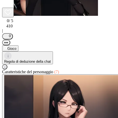
0
/ 5
410
|
0
•••
Gioco
i
Regola di deduzione della chat
i
Caratteristiche del personaggio
(7)