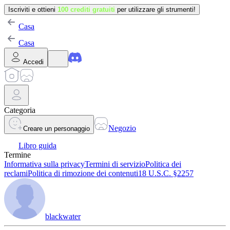
Iscriviti e ottieni
100 crediti gratuiti
per utilizzare gli strumenti!
Casa
Casa
Accedi
Categoria
Negozio
Creare un personaggio
Libro guida
Termine
Informativa sulla privacy
Termini di servizio
Politica dei
reclami
Politica di rimozione dei contenuti
18 U.S.C. §2257
blackwater