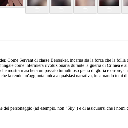
Come Servant di classe Berserker, incarna sia la forza che la follia dell
htingale come infermiera rivoluzionaria durante la guerra di Crimea è al
che mostra maschera un passato tumultuoso pieno di gloria e orrore, che
 il che la rende un'aggiunta unica a qualsiasi narrativa, incarnando temi d
del personaggio (ad esempio, non "Sky") e di assicurarsi che i nomi de