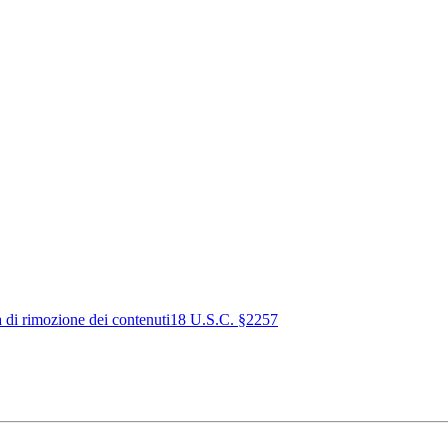
a di rimozione dei contenuti
18 U.S.C. §2257