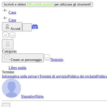
Iscriviti e ottieni
100 crediti gratuiti
per utilizzare gli strumenti!
Casa
Casa
Accedi
Categoria
Negozio
Creare un personaggio
Libro guida
Termine
Informativa sulla privacy
Termini di servizio
Politica dei reclami
Politic
NarrativeNinja