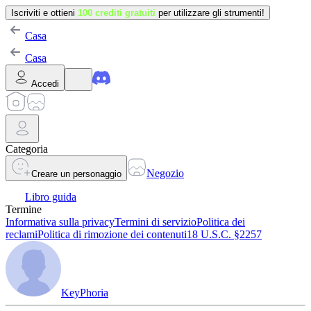
Iscriviti e ottieni
100 crediti gratuiti
per utilizzare gli strumenti!
Casa
Casa
Accedi
Categoria
Negozio
Creare un personaggio
Libro guida
Termine
Informativa sulla privacy
Termini di servizio
Politica dei
reclami
Politica di rimozione dei contenuti
18 U.S.C. §2257
KeyPhoria