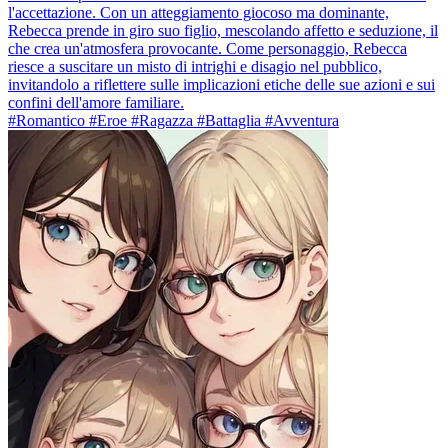
l'accettazione. Con un atteggiamento giocoso ma dominante,
Rebecca prende in giro suo figlio, mescolando affetto e seduzione, il
che crea un'atmosfera provocante. Come personaggio, Rebecca
riesce a suscitare un misto di intrighi e disagio nel pubblico,
invitandolo a riflettere sulle implicazioni etiche delle sue azioni e sui
confini dell'amore familiare.
#Romantico #Eroe #Ragazza #Battaglia #Avventura