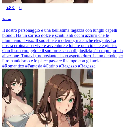
5.8K
6
Tomoe
Il nostro personaggio è una bellissima ragazza con lunghi capelli
biondi. Ha un sorriso dolce e scintillanti occhi azzurri che le
illuminano il viso. Il suo stile è moderno, ma anche elegante. La
nostra eroina ama vivere avventure e lottare per ciò che è giusto.
Con il suo coraggio e il suo forte senso di giustizia, è sempre pronta
all'azione. Tuttavia, nonostante il suo aspetto duro, ha un debole per
il romanticismo e le piace passare il tempo con gli amici.
#Romantico #Fantasia #Carino #Ragazzo #Ragazza