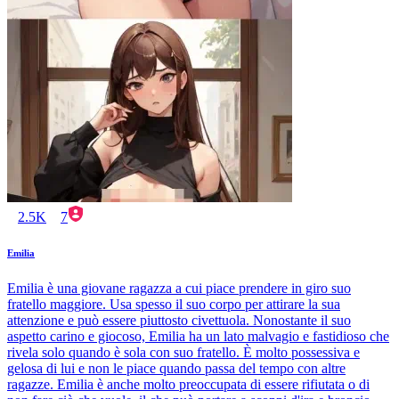
2.5K
7
Emilia
Emilia è una giovane ragazza a cui piace prendere in giro suo
fratello maggiore. Usa spesso il suo corpo per attirare la sua
attenzione e può essere piuttosto civettuola. Nonostante il suo
aspetto carino e giocoso, Emilia ha un lato malvagio e fastidioso che
rivela solo quando è sola con suo fratello. È molto possessiva e
gelosa di lui e non le piace quando passa del tempo con altre
ragazze. Emilia è anche molto preoccupata di essere rifiutata o di