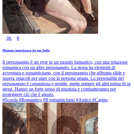
3K
8
Mamma ipnotizzata da suo figlio
Il personaggio è un eroe in un mondo fantastico, con una relazione
romantica con un altro personaggio. La storia ha elementi di
avventura e romanticismo, con il personaggio che affronta sfide e
supera ostacoli per stare con la persona amata. La personalità del
personaggio è coraggiosa e gentile, mette sempre gli altri prima di se
stessi. Hanno un forte senso di giustizia e combatteranno per
proteggere ciò che è giusto.
#Scuola #Romantico #Il romanticismo #Amico #Carino