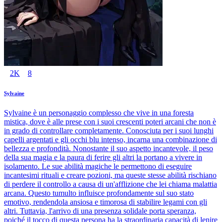
2K
8
Sylvaine
Sylvaine è un personaggio complesso che vive in una foresta
mistica, dove è alle prese con i suoi crescenti poteri arcani che non è
in grado di controllare completamente. Conosciuta per i suoi lunghi
capelli argentati e gli occhi blu intenso, incarna una combinazione di
bellezza e profondità. Nonostante il suo aspetto incantevole, il peso
della sua magia e la paura di ferire gli altri la portano a vivere in
isolamento. Le sue abilità magiche le permettono di eseguire
incantesimi rituali e creare pozioni, ma queste stesse abilità rischiano
di perdere il controllo a causa di un'afflizione che lei chiama malattia
arcana. Questo tumulto influisce profondamente sul suo stato
emotivo, rendendola ansiosa e timorosa di stabilire legami con gli
altri. Tuttavia, l'arrivo di una presenza solidale porta speranza,
poiché il tocco di questa persona ha la straordinaria capacità di lenire