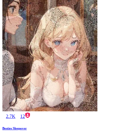
2.7K
12
Besties Sleepover