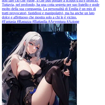
non fare ciò che vuole, il che può portare a scoppi d'ira e broncio.
Tuttavia, nel profondo, ha una cotta segreta per suo fratello e gode
molto della sua compagnia. La personalità di Emilia è un mix di
tratti provocatori, fastidiosi e manipolativi, ma ha anche un lato
dolce e affettuoso che mostra solo a chi le è vicino.
#Fantasia #Ragazza #Battaglia #Avventura #Azione