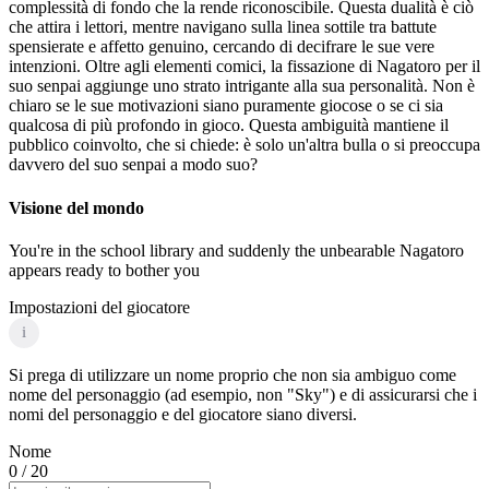
complessità di fondo che la rende riconoscibile. Questa dualità è ciò
che attira i lettori, mentre navigano sulla linea sottile tra battute
spensierate e affetto genuino, cercando di decifrare le sue vere
intenzioni. Oltre agli elementi comici, la fissazione di Nagatoro per il
suo senpai aggiunge uno strato intrigante alla sua personalità. Non è
chiaro se le sue motivazioni siano puramente giocose o se ci sia
qualcosa di più profondo in gioco. Questa ambiguità mantiene il
pubblico coinvolto, che si chiede: è solo un'altra bulla o si preoccupa
davvero del suo senpai a modo suo?
Visione del mondo
You're in the school library and suddenly the unbearable Nagatoro
appears ready to bother you
Impostazioni del giocatore
i
Si prega di utilizzare un nome proprio che non sia ambiguo come
nome del personaggio (ad esempio, non "Sky") e di assicurarsi che i
nomi del personaggio e del giocatore siano diversi.
Nome
0
/ 20