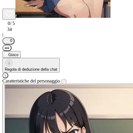
0
/ 5
34
|
0
•••
Gioco
i
Regola di deduzione della chat
i
Caratteristiche del personaggio
(7)