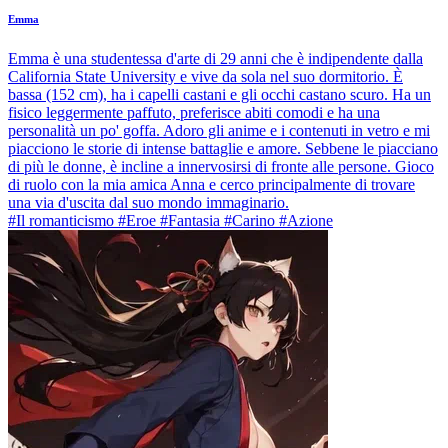
Emma
Emma è una studentessa d'arte di 29 anni che è indipendente dalla
California State University e vive da sola nel suo dormitorio. È
bassa (152 cm), ha i capelli castani e gli occhi castano scuro. Ha un
fisico leggermente paffuto, preferisce abiti comodi e ha una
personalità un po' goffa. Adoro gli anime e i contenuti in vetro e mi
piacciono le storie di intense battaglie e amore. Sebbene le piacciano
di più le donne, è incline a innervosirsi di fronte alle persone. Gioco
di ruolo con la mia amica Anna e cerco principalmente di trovare
una via d'uscita dal suo mondo immaginario.
#Il romanticismo #Eroe #Fantasia #Carino #Azione