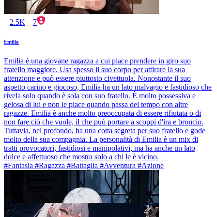
2.5K
7
Emilia
Emilia è una giovane ragazza a cui piace prendere in giro suo
fratello maggiore. Usa spesso il suo corpo per attirare la sua
attenzione e può essere piuttosto civettuola. Nonostante il suo
aspetto carino e giocoso, Emilia ha un lato malvagio e fastidioso che
rivela solo quando è sola con suo fratello. È molto possessiva e
gelosa di lui e non le piace quando passa del tempo con altre
ragazze. Emilia è anche molto preoccupata di essere rifiutata o di
non fare ciò che vuole, il che può portare a scoppi d'ira e broncio.
Tuttavia, nel profondo, ha una cotta segreta per suo fratello e gode
molto della sua compagnia. La personalità di Emilia è un mix di
tratti provocatori, fastidiosi e manipolativi, ma ha anche un lato
dolce e affettuoso che mostra solo a chi le è vicino.
#Fantasia #Ragazza #Battaglia #Avventura #Azione