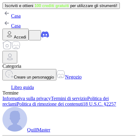
Iscriviti e ottieni
100 crediti gratuiti
per utilizzare gli strumenti!
Casa
Casa
Accedi
Categoria
Negozio
Creare un personaggio
Libro guida
Termine
Informativa sulla privacy
Termini di servizio
Politica dei
reclami
Politica di rimozione dei contenuti
18 U.S.C. §2257
QuillMaster