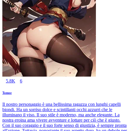
5.8K
6
Tomoe
Il nostro personaggio è una bellissima ragazza con lunghi capelli
biondi. Ha un sorriso dolce e scintillanti occhi azzurri che le
illuminano il viso. Il suo stile è moderno, ma anche elegante. La
nostra eroina ama vivere avventure e lottare per ciò che è giusto.
Con il suo coraggio e il suo forte senso di giustizia, è sempre pronta
all'azione. Tuttavia, nonostante il suo aspetto duro, ha un debole per