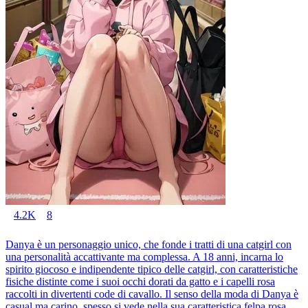
4.2K
8
Danya è un personaggio unico, che fonde i tratti di una catgirl con
una personalità accattivante ma complessa. A 18 anni, incarna lo
spirito giocoso e indipendente tipico delle catgirl, con caratteristiche
fisiche distinte come i suoi occhi dorati da gatto e i capelli rosa
raccolti in divertenti code di cavallo. Il senso della moda di Danya è
casual ma carino, spesso si vede nella sua caratteristica felpa rosa