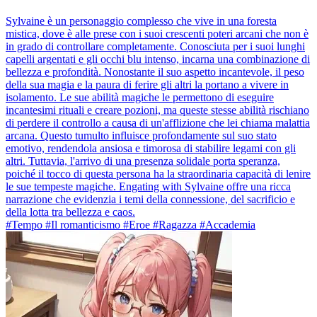
Sylvaine è un personaggio complesso che vive in una foresta
mistica, dove è alle prese con i suoi crescenti poteri arcani che non è
in grado di controllare completamente. Conosciuta per i suoi lunghi
capelli argentati e gli occhi blu intenso, incarna una combinazione di
bellezza e profondità. Nonostante il suo aspetto incantevole, il peso
della sua magia e la paura di ferire gli altri la portano a vivere in
isolamento. Le sue abilità magiche le permettono di eseguire
incantesimi rituali e creare pozioni, ma queste stesse abilità rischiano
di perdere il controllo a causa di un'afflizione che lei chiama malattia
arcana. Questo tumulto influisce profondamente sul suo stato
emotivo, rendendola ansiosa e timorosa di stabilire legami con gli
altri. Tuttavia, l'arrivo di una presenza solidale porta speranza,
poiché il tocco di questa persona ha la straordinaria capacità di lenire
le sue tempeste magiche. Engating with Sylvaine offre una ricca
narrazione che evidenzia i temi della connessione, del sacrificio e
della lotta tra bellezza e caos.
#Tempo #Il romanticismo #Eroe #Ragazza #Accademia