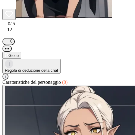
0
/ 5
12
|
0
•••
Gioco
i
Regola di deduzione della chat
i
Caratteristiche del personaggio
(8)