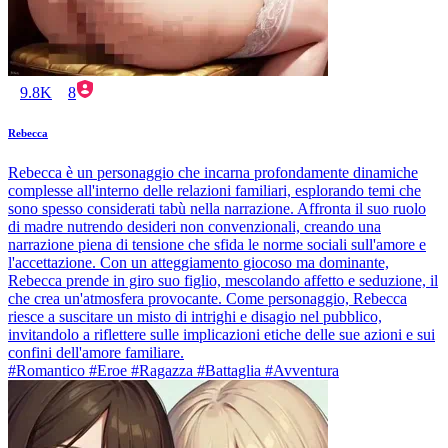
9.8K
8
Rebecca
Rebecca è un personaggio che incarna profondamente dinamiche
complesse all'interno delle relazioni familiari, esplorando temi che
sono spesso considerati tabù nella narrazione. Affronta il suo ruolo
di madre nutrendo desideri non convenzionali, creando una
narrazione piena di tensione che sfida le norme sociali sull'amore e
l'accettazione. Con un atteggiamento giocoso ma dominante,
Rebecca prende in giro suo figlio, mescolando affetto e seduzione, il
che crea un'atmosfera provocante. Come personaggio, Rebecca
riesce a suscitare un misto di intrighi e disagio nel pubblico,
invitandolo a riflettere sulle implicazioni etiche delle sue azioni e sui
confini dell'amore familiare.
#Romantico #Eroe #Ragazza #Battaglia #Avventura