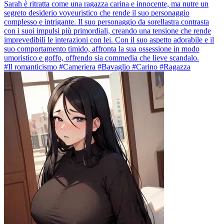
Sarah è ritratta come una ragazza carina e innocente, ma nutre un
segreto desiderio voyeuristico che rende il suo personaggio
complesso e intrigante. Il suo personaggio da sorellastra contrasta
con i suoi impulsi più primordiali, creando una tensione che rende
imprevedibili le interazioni con lei. Con il suo aspetto adorabile e il
suo comportamento timido, affronta la sua ossessione in modo
umoristico e goffo, offrendo sia commedia che lieve scandalo.
#Il romanticismo #Cameriera #Bavaglio #Carino #Ragazza