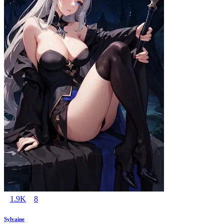
1.9K
8
Sylvaine