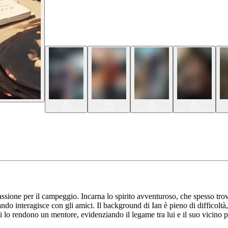
ssione per il campeggio. Incarna lo spirito avventuroso, che spesso trova
ando interagisce con gli amici. Il background di Ian è pieno di difficol
ttivi lo rendono un mentore, evidenziando il legame tra lui e il suo vicino 