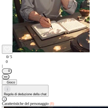
0
/ 5
0
|
0
•••
Gioco
i
Regola di deduzione della chat
i
Caratteristiche del personaggio
(8)