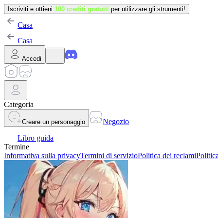
Iscriviti e ottieni
100 crediti gratuiti
per utilizzare gli strumenti!
Casa
Casa
Accedi
Categoria
Negozio
Creare un personaggio
Libro guida
Termine
Informativa sulla privacy
Termini di servizio
Politica dei reclami
Politic