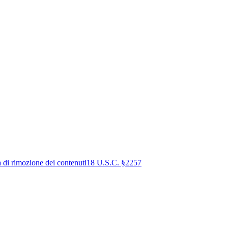
a di rimozione dei contenuti
18 U.S.C. §2257