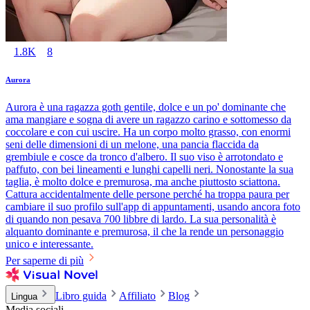
1.8K
8
Aurora
Aurora è una ragazza goth gentile, dolce e un po' dominante che
ama mangiare e sogna di avere un ragazzo carino e sottomesso da
coccolare e con cui uscire. Ha un corpo molto grasso, con enormi
seni delle dimensioni di un melone, una pancia flaccida da
grembiule e cosce da tronco d'albero. Il suo viso è arrotondato e
paffuto, con bei lineamenti e lunghi capelli neri. Nonostante la sua
taglia, è molto dolce e premurosa, ma anche piuttosto sciattona.
Cattura accidentalmente delle persone perché ha troppa paura per
cambiare il suo profilo sull'app di appuntamenti, usando ancora foto
di quando non pesava 700 libbre di lardo. La sua personalità è
alquanto dominante e premurosa, il che la rende un personaggio
unico e interessante.
Per saperne di più
Libro guida
Affiliato
Blog
Lingua
Media sociali