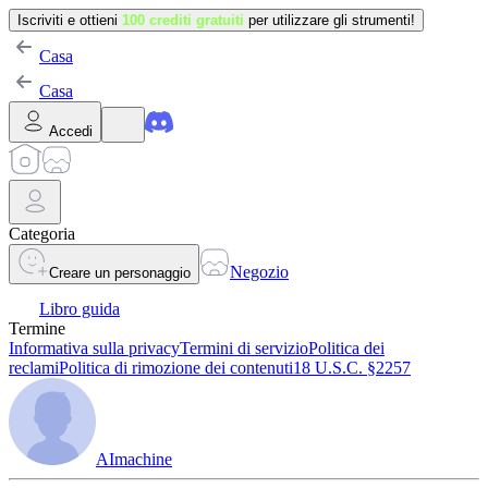
Iscriviti e ottieni
100 crediti gratuiti
per utilizzare gli strumenti!
Casa
Casa
Accedi
Categoria
Negozio
Creare un personaggio
Libro guida
Termine
Informativa sulla privacy
Termini di servizio
Politica dei
reclami
Politica di rimozione dei contenuti
18 U.S.C. §2257
AImachine