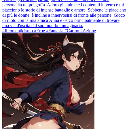
personalità un po' goffa. Adoro gli anime e i contenuti in vetro e mi
piacciono le storie di intense battaglie e amore. Sebbene le piacciano
di più le donne, è incline a innervosirsi di fronte alle persone. Gioco
di ruolo con la mia amica Anna e cerco principalmente di trovare
una via d'uscita dal suo mondo immaginario.
#Il romanticismo #Eroe #Fantasia #Carino #Azione