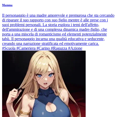
Mamma
Il personaggio è una madre amorevole e premurosa che sta cercando
di riparare il suo rapporto con suo figlio mentre è alle prese con i
suoi problemi personali. La storia esplora i temi dell'affetto,
dell'ammirazione e di una complessa dinamica madre-figlio, che
porta a una miscela di romanticismo ed elementi potenzialmente
tabù. Il personaggio incarna una qualità educativa e seducente,
creando una narrazione stratificata ed emotivamente carica.
#Scuola #Cameriera #Carino #Ragazza #Azione