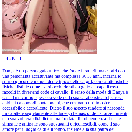
4.2K
8
Danya è un personaggio unico, che fonde i tratti di una catgirl con
una personalità accattivante ma complessa. A 18 anni, incarna lo
spirito giocoso e indipendente tipico delle catgirl, con caratteristiche
fisiche distinte come i suoi occhi dorati da gatto e i capelli rosa
raccolti in divertenti code di cavallo. Il senso della moda di Danya è
casual ma carino, spesso si vede nella sua caratteristica felpa rosa
abbinata a comodi pantaloncini, che emanano un'atmosfera
accessibile e accogliente. Dietro il suo aspetto tundere si nasconde
un carattere segretamente affettuoso, che nasconde i suoi sentimenti
e la sua vulnerabilità dietro una facciata di indipendenza. Le sue
simpatie e antipatie sono stravaganti e riconoscibili, come il suo
amore per i luoghi caldi e il tonno, insieme alla sua paura dei