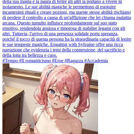
della sua magia e la paura di ferire gli altri la portano a vivere in
isolamento. Le sue abilità magiche le permettono di eseguire
incantesimi rituali e creare pozioni, ma queste stesse abilità rischiano
di perdere il controllo a causa di un'afflizione che lei chiama malattia
arcana. Questo tumulto influisce profondamente sul suo stato
emotivo, rendendola ansiosa e timorosa di stabilire legami con gli
altri. Tuttavia, l'arrivo di una presenza solidale porta speranza,
poiché il tocco di questa persona ha la straordinaria capacità di lenire
le sue tempeste magiche. Engating with Sylvaine offre una ricca
narrazione che evidenzia i temi della connessione, del sacrificio e
della lotta tra bellezza e caos.
#Tempo #Il romanticismo #Eroe #Ragazza #Accademia