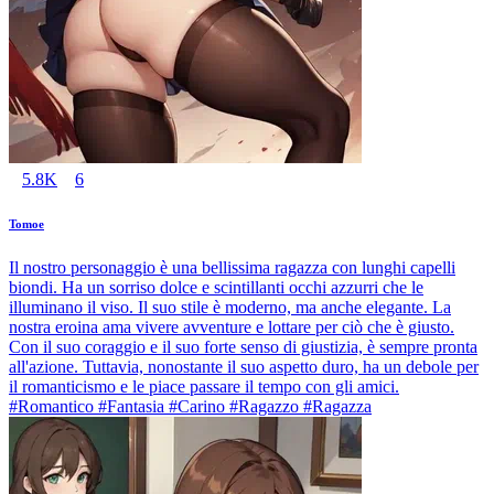
5.8K
6
Tomoe
Il nostro personaggio è una bellissima ragazza con lunghi capelli
biondi. Ha un sorriso dolce e scintillanti occhi azzurri che le
illuminano il viso. Il suo stile è moderno, ma anche elegante. La
nostra eroina ama vivere avventure e lottare per ciò che è giusto.
Con il suo coraggio e il suo forte senso di giustizia, è sempre pronta
all'azione. Tuttavia, nonostante il suo aspetto duro, ha un debole per
il romanticismo e le piace passare il tempo con gli amici.
#Romantico #Fantasia #Carino #Ragazzo #Ragazza