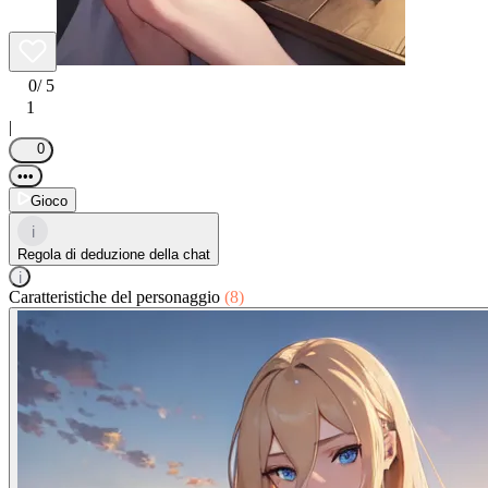
0
/ 5
1
|
0
•••
Gioco
i
Regola di deduzione della chat
i
Caratteristiche del personaggio
(8)