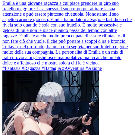
Emilia è una giovane ragazza a cui piace prendere in giro suo
fratello maggiore. Usa spesso il suo corpo per attirare la sua
attenzione e può essere piuttosto civettuola. Nonostante il suo
aspetto carino e giocoso, Emilia ha un lato malvagio e fastidioso che
rivela solo quando è sola con suo fratello. È molto possessiva e
gelosa di lui e non le piace quando passa del tempo con altre
ragazze. Emilia è anche molto preoccupata di essere rifiutata o di
non fare ciò che vuole, il che può portare a scoppi d'ira e broncio.
Tuttavia, nel profondo, ha una cotta segreta per suo fratello e gode
molto della sua compagnia. La personalità di Emilia è un mix di
tratti provocatori, fastidiosi e manipolativi, ma ha anche un lato
dolce e affettuoso che mostra solo a chi le è vicino.
#Fantasia #Ragazza #Battaglia #Avventura #Azione