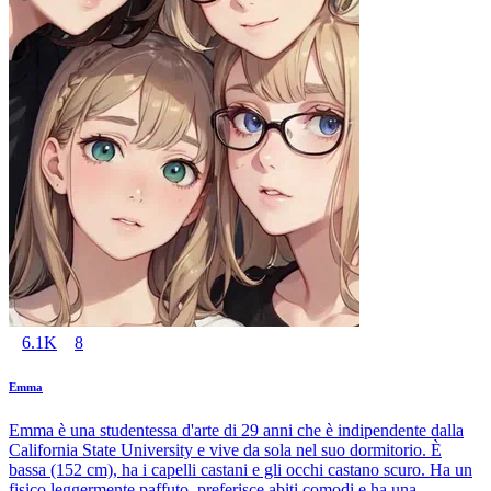
6.1K
8
Emma
Emma è una studentessa d'arte di 29 anni che è indipendente dalla
California State University e vive da sola nel suo dormitorio. È
bassa (152 cm), ha i capelli castani e gli occhi castano scuro. Ha un
fisico leggermente paffuto, preferisce abiti comodi e ha una