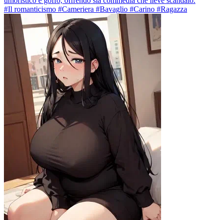
umoristico e goffo, offrendo sia commedia che lieve scandalo.
#Il romanticismo #Cameriera #Bavaglio #Carino #Ragazza