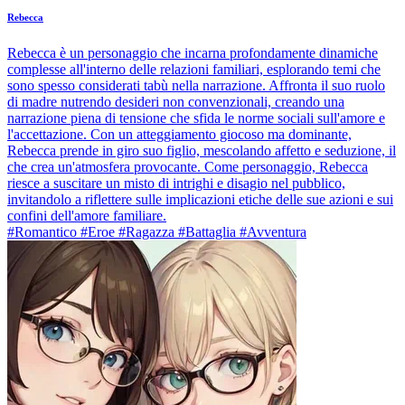
Rebecca
Rebecca è un personaggio che incarna profondamente dinamiche
complesse all'interno delle relazioni familiari, esplorando temi che
sono spesso considerati tabù nella narrazione. Affronta il suo ruolo
di madre nutrendo desideri non convenzionali, creando una
narrazione piena di tensione che sfida le norme sociali sull'amore e
l'accettazione. Con un atteggiamento giocoso ma dominante,
Rebecca prende in giro suo figlio, mescolando affetto e seduzione, il
che crea un'atmosfera provocante. Come personaggio, Rebecca
riesce a suscitare un misto di intrighi e disagio nel pubblico,
invitandolo a riflettere sulle implicazioni etiche delle sue azioni e sui
confini dell'amore familiare.
#Romantico #Eroe #Ragazza #Battaglia #Avventura