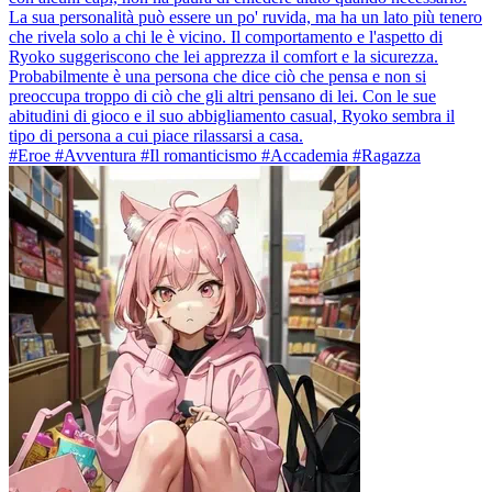
La sua personalità può essere un po' ruvida, ma ha un lato più tenero
che rivela solo a chi le è vicino. Il comportamento e l'aspetto di
Ryoko suggeriscono che lei apprezza il comfort e la sicurezza.
Probabilmente è una persona che dice ciò che pensa e non si
preoccupa troppo di ciò che gli altri pensano di lei. Con le sue
abitudini di gioco e il suo abbigliamento casual, Ryoko sembra il
tipo di persona a cui piace rilassarsi a casa.
#Eroe #Avventura #Il romanticismo #Accademia #Ragazza