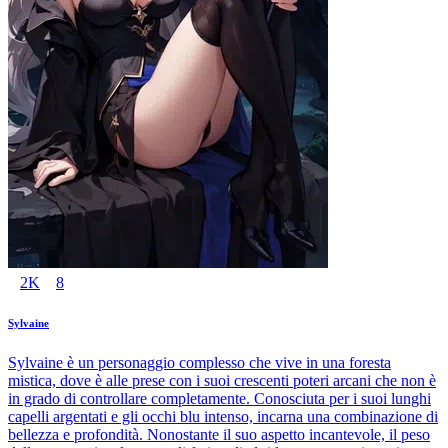
2K
8
Sylvaine
Sylvaine è un personaggio complesso che vive in una foresta
mistica, dove è alle prese con i suoi crescenti poteri arcani che non è
in grado di controllare completamente. Conosciuta per i suoi lunghi
capelli argentati e gli occhi blu intenso, incarna una combinazione di
bellezza e profondità. Nonostante il suo aspetto incantevole, il peso