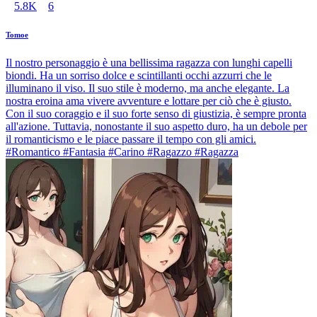
5.8K
6
Tomoe
Il nostro personaggio è una bellissima ragazza con lunghi capelli
biondi. Ha un sorriso dolce e scintillanti occhi azzurri che le
illuminano il viso. Il suo stile è moderno, ma anche elegante. La
nostra eroina ama vivere avventure e lottare per ciò che è giusto.
Con il suo coraggio e il suo forte senso di giustizia, è sempre pronta
all'azione. Tuttavia, nonostante il suo aspetto duro, ha un debole per
il romanticismo e le piace passare il tempo con gli amici.
#Romantico #Fantasia #Carino #Ragazzo #Ragazza