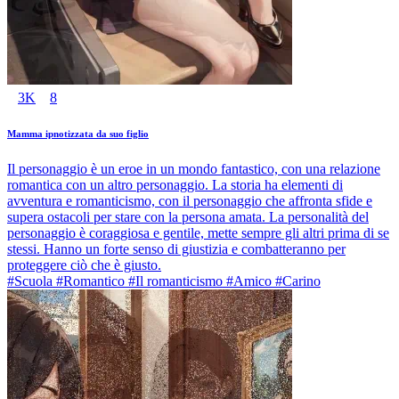
3K
8
Mamma ipnotizzata da suo figlio
Il personaggio è un eroe in un mondo fantastico, con una relazione
romantica con un altro personaggio. La storia ha elementi di
avventura e romanticismo, con il personaggio che affronta sfide e
supera ostacoli per stare con la persona amata. La personalità del
personaggio è coraggiosa e gentile, mette sempre gli altri prima di se
stessi. Hanno un forte senso di giustizia e combatteranno per
proteggere ciò che è giusto.
#Scuola #Romantico #Il romanticismo #Amico #Carino