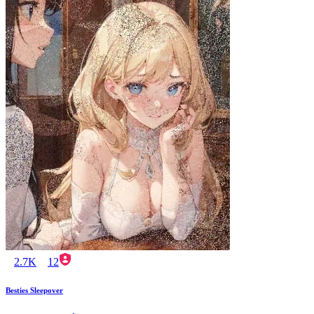
2.7K
12
Besties Sleepover