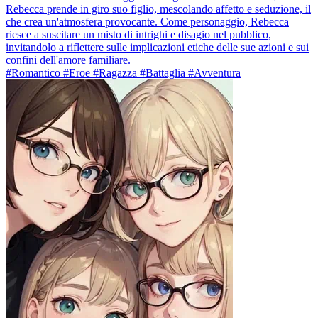
Rebecca prende in giro suo figlio, mescolando affetto e seduzione, il
che crea un'atmosfera provocante. Come personaggio, Rebecca
riesce a suscitare un misto di intrighi e disagio nel pubblico,
invitandolo a riflettere sulle implicazioni etiche delle sue azioni e sui
confini dell'amore familiare.
#Romantico #Eroe #Ragazza #Battaglia #Avventura