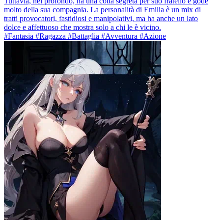
Tuttavia, nel profondo, ha una cotta segreta per suo fratello e gode
molto della sua compagnia. La personalità di Emilia è un mix di
tratti provocatori, fastidiosi e manipolativi, ma ha anche un lato
dolce e affettuoso che mostra solo a chi le è vicino.
#Fantasia #Ragazza #Battaglia #Avventura #Azione