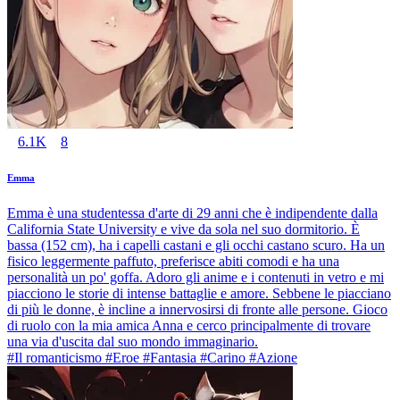
6.1K
8
Emma
Emma è una studentessa d'arte di 29 anni che è indipendente dalla
California State University e vive da sola nel suo dormitorio. È
bassa (152 cm), ha i capelli castani e gli occhi castano scuro. Ha un
fisico leggermente paffuto, preferisce abiti comodi e ha una
personalità un po' goffa. Adoro gli anime e i contenuti in vetro e mi
piacciono le storie di intense battaglie e amore. Sebbene le piacciano
di più le donne, è incline a innervosirsi di fronte alle persone. Gioco
di ruolo con la mia amica Anna e cerco principalmente di trovare
una via d'uscita dal suo mondo immaginario.
#Il romanticismo #Eroe #Fantasia #Carino #Azione