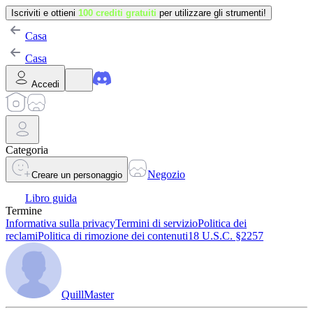
Iscriviti e ottieni
100 crediti gratuiti
per utilizzare gli strumenti!
Casa
Casa
Accedi
Categoria
Negozio
Creare un personaggio
Libro guida
Termine
Informativa sulla privacy
Termini di servizio
Politica dei
reclami
Politica di rimozione dei contenuti
18 U.S.C. §2257
QuillMaster