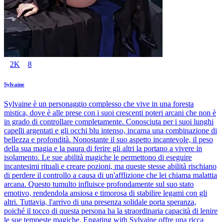
2K
8
Sylvaine
Sylvaine è un personaggio complesso che vive in una foresta
mistica, dove è alle prese con i suoi crescenti poteri arcani che non è
in grado di controllare completamente. Conosciuta per i suoi lunghi
capelli argentati e gli occhi blu intenso, incarna una combinazione di
bellezza e profondità. Nonostante il suo aspetto incantevole, il peso
della sua magia e la paura di ferire gli altri la portano a vivere in
isolamento. Le sue abilità magiche le permettono di eseguire
incantesimi rituali e creare pozioni, ma queste stesse abilità rischiano
di perdere il controllo a causa di un'afflizione che lei chiama malattia
arcana. Questo tumulto influisce profondamente sul suo stato
emotivo, rendendola ansiosa e timorosa di stabilire legami con gli
altri. Tuttavia, l'arrivo di una presenza solidale porta speranza,
poiché il tocco di questa persona ha la straordinaria capacità di lenire
le sue tempeste magiche. Engating with Sylvaine offre una ricca