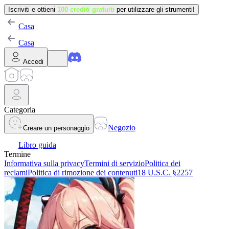
Iscriviti e ottieni
100 crediti gratuiti
per utilizzare gli strumenti!
Casa
Casa
Accedi
Categoria
Negozio
Creare un personaggio
Libro guida
Termine
Informativa sulla privacy
Termini di servizio
Politica dei
reclami
Politica di rimozione dei contenuti
18 U.S.C. §2257