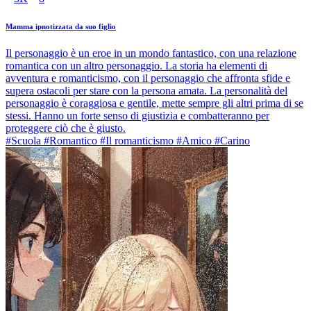
Mamma ipnotizzata da suo figlio
Il personaggio è un eroe in un mondo fantastico, con una relazione
romantica con un altro personaggio. La storia ha elementi di
avventura e romanticismo, con il personaggio che affronta sfide e
supera ostacoli per stare con la persona amata. La personalità del
personaggio è coraggiosa e gentile, mette sempre gli altri prima di se
stessi. Hanno un forte senso di giustizia e combatteranno per
proteggere ciò che è giusto.
#Scuola #Romantico #Il romanticismo #Amico #Carino