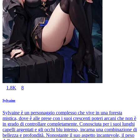
1.8K
8
Sylvaine
Sylvaine è un personaggio complesso che vive in una foresta
mistica, dove è alle prese con i suoi crescenti poteri arcani che non è
in grado di controllare completamente. Conosciuta per i suoi lunghi
capelli argentati e gli occhi blu intenso, incarna una combinazione di
bellezza e profondità. Nonostante il suo aspetto incantevole, il peso