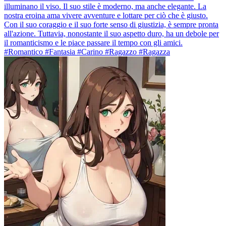
illuminano il viso. Il suo stile è moderno, ma anche elegante. La
nostra eroina ama vivere avventure e lottare per ciò che è giusto.
Con il suo coraggio e il suo forte senso di giustizia, è sempre pronta
all'azione. Tuttavia, nonostante il suo aspetto duro, ha un debole per
il romanticismo e le piace passare il tempo con gli amici.
#Romantico #Fantasia #Carino #Ragazzo #Ragazza