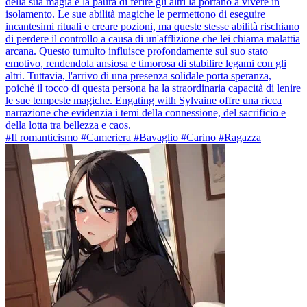
della sua magia e la paura di ferire gli altri la portano a vivere in
isolamento. Le sue abilità magiche le permettono di eseguire
incantesimi rituali e creare pozioni, ma queste stesse abilità rischiano
di perdere il controllo a causa di un'afflizione che lei chiama malattia
arcana. Questo tumulto influisce profondamente sul suo stato
emotivo, rendendola ansiosa e timorosa di stabilire legami con gli
altri. Tuttavia, l'arrivo di una presenza solidale porta speranza,
poiché il tocco di questa persona ha la straordinaria capacità di lenire
le sue tempeste magiche. Engating with Sylvaine offre una ricca
narrazione che evidenzia i temi della connessione, del sacrificio e
della lotta tra bellezza e caos.
#Il romanticismo #Cameriera #Bavaglio #Carino #Ragazza