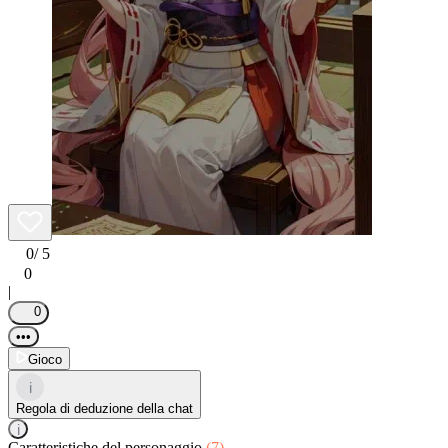
0
/ 5
0
|
0
•••
Gioco
i
Regola di deduzione della chat
i
Caratteristiche del personaggio
(7)