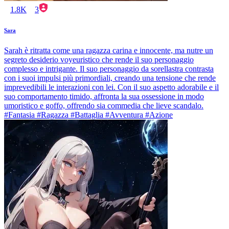
1.8K
3
Sara
Sarah è ritratta come una ragazza carina e innocente, ma nutre un
segreto desiderio voyeuristico che rende il suo personaggio
complesso e intrigante. Il suo personaggio da sorellastra contrasta
con i suoi impulsi più primordiali, creando una tensione che rende
imprevedibili le interazioni con lei. Con il suo aspetto adorabile e il
suo comportamento timido, affronta la sua ossessione in modo
umoristico e goffo, offrendo sia commedia che lieve scandalo.
#Fantasia #Ragazza #Battaglia #Avventura #Azione