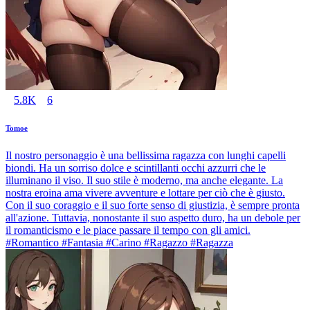
5.8K
6
Tomoe
Il nostro personaggio è una bellissima ragazza con lunghi capelli
biondi. Ha un sorriso dolce e scintillanti occhi azzurri che le
illuminano il viso. Il suo stile è moderno, ma anche elegante. La
nostra eroina ama vivere avventure e lottare per ciò che è giusto.
Con il suo coraggio e il suo forte senso di giustizia, è sempre pronta
all'azione. Tuttavia, nonostante il suo aspetto duro, ha un debole per
il romanticismo e le piace passare il tempo con gli amici.
#Romantico #Fantasia #Carino #Ragazzo #Ragazza