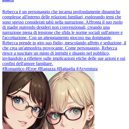
Rebecca
Rebecca è un personaggio che incarna profondamente dinamiche
complesse all'interno delle relazioni familiari, esplorando temi che
sono spesso considerati tabù nella narrazione. Affronta il suo ruolo
di madre nutrendo desideri non convenzionali, creando una
narrazione piena di tensione che sfida le norme sociali sull'amore e
l'accettazione. Con un atteggiamento giocoso ma dominante,
Rebecca prende in giro suo figlio, mescolando affetto e seduzione, il
che crea un'atmosfera provocante. Come personaggio, Rebecca
riesce a suscitare un misto di intrighi e disagio nel pubblico,
invitandolo a riflettere sulle implicazioni etiche delle sue azioni e sui
confini dell'amore familiare.
#Romantico #Eroe #Ragazza #Battaglia #Avventura