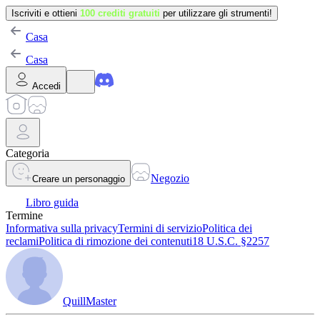
Iscriviti e ottieni
100 crediti gratuiti
per utilizzare gli strumenti!
Casa
Casa
Accedi
Categoria
Negozio
Creare un personaggio
Libro guida
Termine
Informativa sulla privacy
Termini di servizio
Politica dei
reclami
Politica di rimozione dei contenuti
18 U.S.C. §2257
QuillMaster