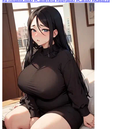
#Il romanticismo #Cameriera #Bavaglio #Carino #Ragazza