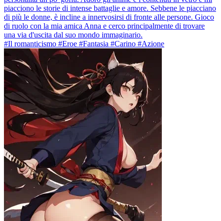
piacciono le storie di intense battaglie e amore. Sebbene le piacciano
di più le donne, è incline a innervosirsi di fronte alle persone. Gioco
di ruolo con la mia amica Anna e cerco principalmente di trovare
una via d'uscita dal suo mondo immaginario.
#Il romanticismo #Eroe #Fantasia #Carino #Azione