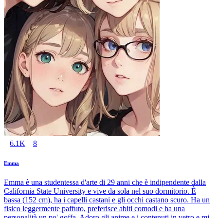
6.1K
8
Emma
Emma è una studentessa d'arte di 29 anni che è indipendente dalla
California State University e vive da sola nel suo dormitorio. È
bassa (152 cm), ha i capelli castani e gli occhi castano scuro. Ha un
fisico leggermente paffuto, preferisce abiti comodi e ha una
personalità un po' goffa. Adoro gli anime e i contenuti in vetro e mi