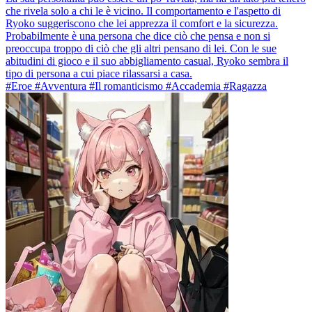
che rivela solo a chi le è vicino. Il comportamento e l'aspetto di
Ryoko suggeriscono che lei apprezza il comfort e la sicurezza.
Probabilmente è una persona che dice ciò che pensa e non si
preoccupa troppo di ciò che gli altri pensano di lei. Con le sue
abitudini di gioco e il suo abbigliamento casual, Ryoko sembra il
tipo di persona a cui piace rilassarsi a casa.
#Eroe #Avventura #Il romanticismo #Accademia #Ragazza