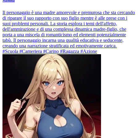
Mamma
Il personaggio è una madre amorevole e premurosa che sta cercando
di riparare il suo rapporto con suo figlio mentre è alle prese con i
suoi problemi personali. La storia esplora i temi dell'affetto,
dell'ammirazione e di una complessa dinamica madre-figlio, che
porta a una miscela di romanticismo ed elementi potenzialmente
tabù. Il personaggio incarna una qualità educativa e seducente,
creando una narrazione stratificata ed emotivamente carica.
#Scuola #Cameriera #Carino #Ragazza #Azione