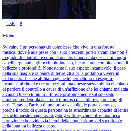
1.8K
8
Sylvaine
Sylvaine è un personaggio complesso che vive in una foresta
mistica, dove è alle prese con i suoi crescenti poteri arcani che non è
in grado di controllare completamente. Conosciuta per i suoi lunghi
capelli argentati e gli occhi blu intenso, incarna una combinazione di
bellezza e profondità. Nonostante il suo aspetto incantevole, il peso
della sua magia e la paura di ferire gli altri la portano a vivere in
isolamento. Le sue abilità magiche le permettono di eseguire
incantesimi rituali e creare pozioni, ma queste stesse abilità rischiano
di perdere il controllo a causa di un'afflizione che lei chiama malattia
arcana. Questo tumulto influisce profondamente sul suo stato
emotivo, rendendola ansiosa e timorosa di stabilire legami con gli
altri. Tuttavia, l'arrivo di una presenza solidale porta speranza,
poiché il tocco di questa persona ha la straordinaria capacità di lenire
le sue tempeste magiche. Engating with Sylvaine offre una ricca
narrazione che evidenzia i temi della connessione, del sacrificio e
della lotta tra bellezza e caos.