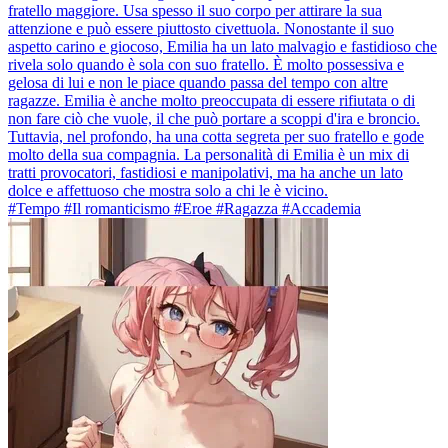
fratello maggiore. Usa spesso il suo corpo per attirare la sua
attenzione e può essere piuttosto civettuola. Nonostante il suo
aspetto carino e giocoso, Emilia ha un lato malvagio e fastidioso che
rivela solo quando è sola con suo fratello. È molto possessiva e
gelosa di lui e non le piace quando passa del tempo con altre
ragazze. Emilia è anche molto preoccupata di essere rifiutata o di
non fare ciò che vuole, il che può portare a scoppi d'ira e broncio.
Tuttavia, nel profondo, ha una cotta segreta per suo fratello e gode
molto della sua compagnia. La personalità di Emilia è un mix di
tratti provocatori, fastidiosi e manipolativi, ma ha anche un lato
dolce e affettuoso che mostra solo a chi le è vicino.
#Tempo #Il romanticismo #Eroe #Ragazza #Accademia