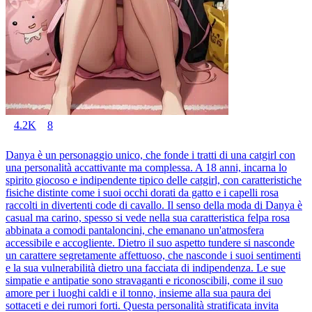
4.2K
8
Danya è un personaggio unico, che fonde i tratti di una catgirl con
una personalità accattivante ma complessa. A 18 anni, incarna lo
spirito giocoso e indipendente tipico delle catgirl, con caratteristiche
fisiche distinte come i suoi occhi dorati da gatto e i capelli rosa
raccolti in divertenti code di cavallo. Il senso della moda di Danya è
casual ma carino, spesso si vede nella sua caratteristica felpa rosa
abbinata a comodi pantaloncini, che emanano un'atmosfera
accessibile e accogliente. Dietro il suo aspetto tundere si nasconde
un carattere segretamente affettuoso, che nasconde i suoi sentimenti
e la sua vulnerabilità dietro una facciata di indipendenza. Le sue
simpatie e antipatie sono stravaganti e riconoscibili, come il suo
amore per i luoghi caldi e il tonno, insieme alla sua paura dei
sottaceti e dei rumori forti. Questa personalità stratificata invita