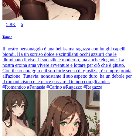
5.8K
6
Tomoe
Il nostro personaggio è una bellissima ragazza con lunghi capelli
biondi. Ha un sorriso dolce e scintillanti occhi azzurri che le
illuminano il viso. Il suo stile è moderno, ma anche elegante. La
nostra eroina ama vivere avventure e lottare per ciò che è giusto.
Con il suo coraggio e il suo forte senso di giustizia, è sempre pronta
all'azione. Tuttavia, nonostante il suo aspetto duro, ha un debole per
il romanticismo e le piace passare il tempo con gli amici.
#Romantico #Fantasia #Carino #Ragazzo #Ragazza