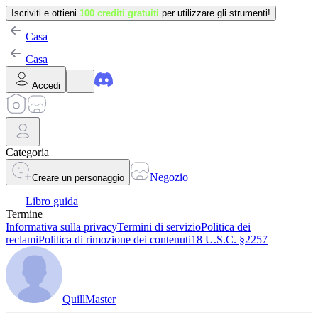
Iscriviti e ottieni
100 crediti gratuiti
per utilizzare gli strumenti!
Casa
Casa
Accedi
Categoria
Negozio
Creare un personaggio
Libro guida
Termine
Informativa sulla privacy
Termini di servizio
Politica dei
reclami
Politica di rimozione dei contenuti
18 U.S.C. §2257
QuillMaster