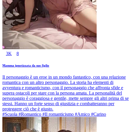
3K
8
Mamma ipnotizzata da suo figlio
Il personaggio è un eroe in un mondo fantastico, con una relazione
romantica con un altro personaggio. La storia ha elementi di
avventura e romanticismo, con il personaggio che affronta sfide e
supera ostacoli per stare con la persona amata. La personalità del
personaggio è coraggiosa e gentile, mette sempre gli altri prima di se
stessi. Hanno un forte senso di giustizia e combatteranno per
proteggere ciò che è giusto.
#Scuola #Romantico #Il romanticismo #Amico #Carino