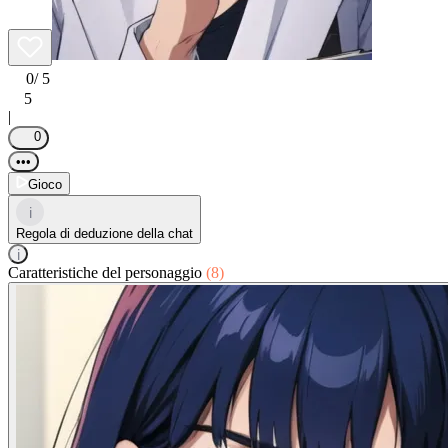
0
/ 5
5
|
0
•••
Gioco
i
Regola di deduzione della chat
i
Caratteristiche del personaggio
(8)