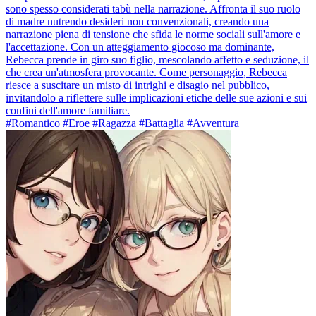
sono spesso considerati tabù nella narrazione. Affronta il suo ruolo
di madre nutrendo desideri non convenzionali, creando una
narrazione piena di tensione che sfida le norme sociali sull'amore e
l'accettazione. Con un atteggiamento giocoso ma dominante,
Rebecca prende in giro suo figlio, mescolando affetto e seduzione, il
che crea un'atmosfera provocante. Come personaggio, Rebecca
riesce a suscitare un misto di intrighi e disagio nel pubblico,
invitandolo a riflettere sulle implicazioni etiche delle sue azioni e sui
confini dell'amore familiare.
#Romantico #Eroe #Ragazza #Battaglia #Avventura