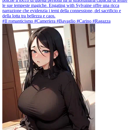
poiché il tocco di questa persona ha la straordinaria capacità di lenire
le sue tempeste magiche. Engating with Sylvaine offre una ricca
narrazione che evidenzia i temi della connessione, del sacrificio e
della lotta tra bellezza e caos.
#Il romanticismo #Cameriera #Bavaglio #Carino #Ragazza