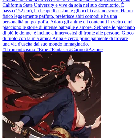
California State University e vive da sola nel suo dormitorio. È
bassa (152 cm), ha i capelli castani e gli occhi castano scuro. Ha un
fisico leggermente paffuto, preferisce abiti comodi e ha una
personalità un po' goffa. Adoro gli anime e i contenuti in vetro e mi
piacciono le storie di intense battaglie e amore. Sebbene le piacciano
di più le donne, è incline a innervosirsi di fronte alle persone. Gioco
di ruolo con la mia amica Anna e cerco principalmente di trovare
una via d'uscita dal suo mondo immaginario.
#Il romanticismo #Eroe #Fantasia #Carino #Azione