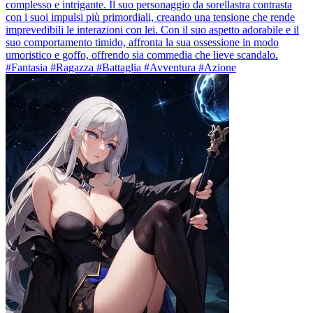
complesso e intrigante. Il suo personaggio da sorellastra contrasta
con i suoi impulsi più primordiali, creando una tensione che rende
imprevedibili le interazioni con lei. Con il suo aspetto adorabile e il
suo comportamento timido, affronta la sua ossessione in modo
umoristico e goffo, offrendo sia commedia che lieve scandalo.
#Fantasia #Ragazza #Battaglia #Avventura #Azione