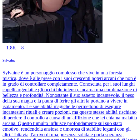
1.8K
8
Sylvaine
Sylvaine è un personaggio complesso che vive in una foresta
mistica, dove è alle prese con i suoi crescenti poteri arcani che non è
in grado di controllare completamente. Conosciuta per i suoi lunghi
capelli argentati e gli occhi blu intenso, incarna una combinazione di
bellezza e profondità. Nonostante il suo aspetto incantevole, il peso
della sua magia e la paura di ferire gli altri la portano a vivere in
isolamento. Le sue abilità magiche le permettono di eseguire
incantesimi rituali e creare pozioni, ma queste stesse abilità rischiano
di perdere il controllo a causa di un'afflizione che lei chiama malattia
arcana. Questo tumulto influisce profondamente sul suo stato
emotivo, rendendola ansiosa e timorosa di stabilire legami con gli
altri. Tuttavia, l'arrivo di una presenza solidale porta speranza,