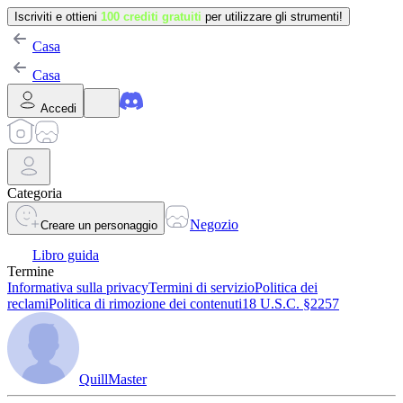
Iscriviti e ottieni
100 crediti gratuiti
per utilizzare gli strumenti!
Casa
Casa
Accedi
Categoria
Negozio
Creare un personaggio
Libro guida
Termine
Informativa sulla privacy
Termini di servizio
Politica dei
reclami
Politica di rimozione dei contenuti
18 U.S.C. §2257
QuillMaster