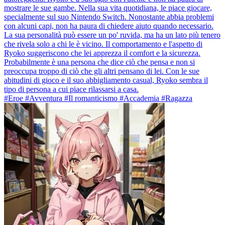
mostrare le sue gambe. Nella sua vita quotidiana, le piace giocare,
specialmente sul suo Nintendo Switch. Nonostante abbia problemi
con alcuni capi, non ha paura di chiedere aiuto quando necessario.
La sua personalità può essere un po' ruvida, ma ha un lato più tenero
che rivela solo a chi le è vicino. Il comportamento e l'aspetto di
Ryoko suggeriscono che lei apprezza il comfort e la sicurezza.
Probabilmente è una persona che dice ciò che pensa e non si
preoccupa troppo di ciò che gli altri pensano di lei. Con le sue
abitudini di gioco e il suo abbigliamento casual, Ryoko sembra il
tipo di persona a cui piace rilassarsi a casa.
#Eroe #Avventura #Il romanticismo #Accademia #Ragazza