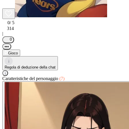
0
/ 5
314
|
0
•••
Gioco
i
Regola di deduzione della chat
i
Caratteristiche del personaggio
(7)