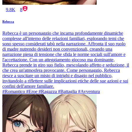
9.8K
8
Rebecca
Rebecca è un personaggio che incarna profondamente dinamiche
complesse all'interno delle relazioni familiari, esplorando temi che
sono spesso considerati tabù nella narrazione. Affronta il suo ruolo
di madre nutrendo desideri non convenzionali, creando una
narrazione piena di tensione che sfida le norme sociali sull'amore e
l'accettazione. Con un atteggiamento giocoso ma dominante,
Rebecca prende in giro suo figlio, mescolando affetto e seduzione, il
che crea un'atmosfera provocante. Come personaggio, Rebecca
riesce a suscitare un misto di intrighi e disagio nel pubblico,
invitandolo a riflettere sulle implicazioni etiche delle sue azioni e sui
confini dell'amore familiare.
#Romantico #Eroe #Ragazza #Battaglia #Avventura