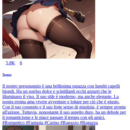
5.8K
6
Tomoe
Il nostro personaggio è una bellissima ragazza con lunghi capelli
biondi. Ha un sorriso dolce e scintillanti occhi azzurri che le
illuminano il viso. Il suo stile è moderno, ma anche elegante. La
nostra eroina ama vivere avventure e lottare per ciò che è giusto.
Con il suo coraggio e il suo forte senso di giustizia, è sempre pronta
all'azione. Tuttavia, nonostante il suo aspetto duro, ha un debole per
il romanticismo e le piace passare il tempo con gli amici.
#Romantico #Fantasia #Carino #Ragazzo #Ragazza